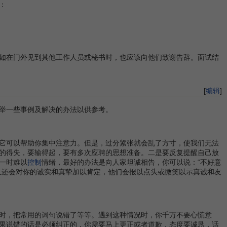
：
如在门外见到其他工作人员或秘书时，也应该向他们致谢告辞。面试结
[
编辑
]
举一些事例及解决的办法以供参考。
它可以帮助你集中注意力。但是，过分紧张就会乱了方寸，使我们无法
的得失，要输得起，要有多次应聘的思想准备。二是要反复提醒自己放
一时难以
控制
情绪，最好的办法是向人家坦诚相告，你可以说：“不好意
且还会对你的诚实和真挚加以肯定，他们会报以点头或微笑以示真诚和友
时，把常用的词句说错了等等。遇到这种情况时，你千万不要心慌意
果说错的话是必须纠正的，你需要马上更正或者道歉，态度要诚恳，话