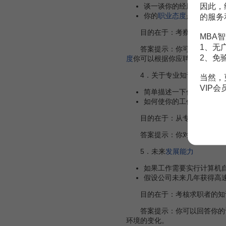
因此，
谈一谈你的经历中最值得
你的
职业态度
是什么？
的服务
目的在于：考察以往的业绩
MBA智
1、无
答案提示：你可以如实地说出
2、免
度
你可以根据你应聘的职业具体
4．关于专业知识、特长经
当然，
VIP
简单描述一下你的受教育
如何使你的工作对公司更
目的在于：从专业的角度了解
答案提示：你对
公司
的
价值
5．未来
发展能力
如果工作需要实行计算机
假设公司未来几年获得高
目的在于：考核求职者的知
答案提示：你可以回答你的计
环境的变化。