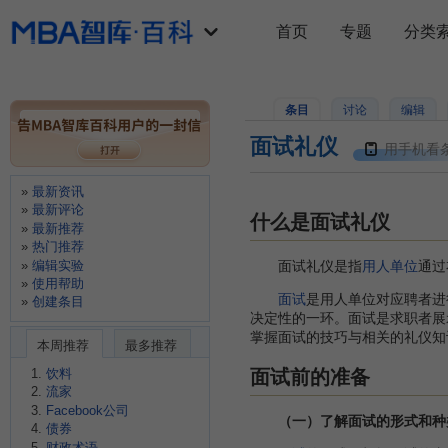
首页
专题
分类
条目
讨论
编辑
面试礼仪
用手机看
最新资讯
最新评论
什么是面试礼仪
最新推荐
热门推荐
编辑实验
面试礼仪是指
用人单位
通过
使用帮助
面试
是用人单位对应聘者进
创建条目
决定性的一环。面试是求职者展
掌握面试的技巧与相关的礼仪知
本周推荐
最多推荐
面试前的准备
饮料
流家
Facebook公司
（一）了解面试的形式和种
债券
财政术语