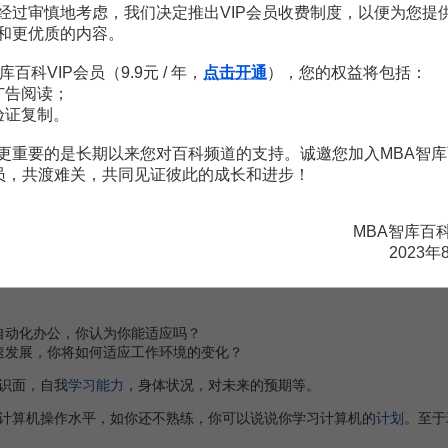
经过审慎地考虑，我们决定推出VIP会员收费制度，以便为您提
自豪的事件，你是如何获得成功的？
和更优质的内容。
、
职业态度
、责任感、进取精神、开拓精神等。
库百科VIP会员（9.9元 / 年，
点击开通
），您的权益将包括：
广告阅读；
你曾经成功的事例和经验，但是一定要说明，这些是不值得骄傲的，说
验证复制。
来叙说。
验
更重要的是长期以来您对百科频道的支持。诚邀您加入MBA智库
会员，共渡难关，共同见证彼此的成长和进步！
经历（包括学校教育和工作中的
培训
）。
有价值？
MBA智库百
求职者特长及知识的深度与广度，是否具备岗位所需的专业知识和专业
2023年
？你可以在了解公司基本情况的基础上，结合自己的专业大致说说你工作
自动化办公，你认为你能适应吗？
速发展，你将如何适应工作环境的变化？
识面，自我
学习能力
，身体状况，对未来的预期等。
算机操作水平，如你还不熟练，你可以说说你学习计算机的
计划
。至于