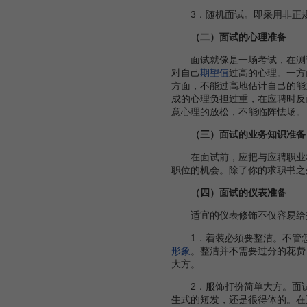
3．随机面试。即采用非正规
（二）面试的心理准备
面试就像是一场考试，在测试
对自己
期望值
过高的心理。一方
方面，不能过高地估计自己的能
成的心理负担过重，在应聘时反
意心理的放松，不能临阵怯场。
（三）面试的业务知识准备
在面试前，应把与应聘职业相
职位的机会。除了你的求职书之
（四）面试的仪表准备
适宜的仪表修饰不仅容易给招
1．着装必须要整洁。不管怎
形象
。整洁并不需要过分的花费
大方。
2．服饰打扮简单大方。面试
生式的短发，还是很得体的。在