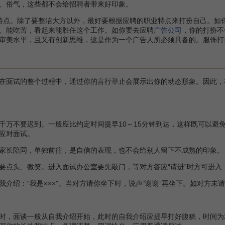
、俗气，这些都不会给招聘者带来好印象。
点。除了要整洁大方以外，最好要根据应聘的职业特点来打扮自己。如你
、能吃苦，看起来能胜任这个工作。如你要去应聘
广告公司
，你的打扮不
审美水平，且又有创新思维，这是作为一个广告人所必须具备的。服饰打
面试的整个过程中，通过你的言行举止会展示出你的动态形象。因此，
千万不要迟到。一般应比约定时间提早10～15分钟到达，这样既可以避
应对面试。
家长陪同，单独前往，是自信的表现，也不会给别人留下不成熟的印象。
要点头、微笑。进入面试办公室要先敲门，等对方答应“请进”时方可进入
绍：“我是×××”。当对方请你坐下时，说声“谢谢”再坐下。如对方未请
，面谈一般从自我介绍开始，此时的自我介绍应提早打好腹稿，时间为2