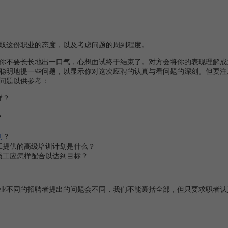
这份职业的态度，以及考虑问题的周到程度。
不要长长地出一口气，心想面试终于结束了。对方会将你的表现理解成
聪明地提一些问题，以显示你对这次应聘的认真与看问题的深刻。但要注
问题以供参考：
样？
？
划
？
工提供的高级培训计划是什么？
员工应怎样配合以达到目标？
不同的招聘者提出的问题会不同，我们不能囊括全部，但只要求职者认