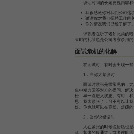
谈话时间的长短要视内容和气
我很感激你对我们公司这
谢谢你对我们招聘工作的
你的情况我们已经了解了
求职者在听了诸如此类的暗示
束时的礼节也是公司考察录用的
面试危机的化解
在面试时，有时会出现一些比
1．当你太紧张时：
面试时紧张是很常见的，尤其
集中精力回答对方的提问。解决
松，早一点进入状态。有时，和
思，我太紧张了，可不可以让我
好。你也就可以在宽松、舒缓的
2．当你说错话时：
人在紧张的时候说错话也是在
乱，紧张的脸通红，或者连吐舌