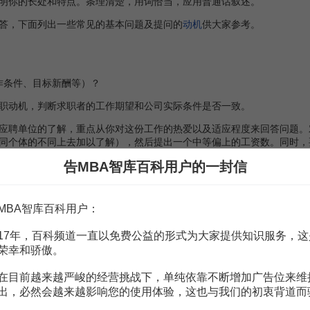
明你的长处和特点。条理清楚，用词恰当，应用普通话叙述。
，下面列出一些常见的基本问题及提问的
动机
供大家参考。
作条件、目标新酬等）？
动机，判断求职者的工作期望和公司实际条件是否一致。
聘单位的了解，重点从你对这份工作的热爱以及适应程度来回答问题。
同个体的不同上去加以了解），然后提出一个中等偏上的工资数。同时，
新酬，我可以接受，我相信随着我的
工作业绩
的提高，公司会给我一个相
告MBA智库百科用户的一封信
MBA智库百科用户：
17年，百科频道一直以免费公益的形式为大家提供知识服务，这
自我了解和自我解剖。
荣幸和骄傲。
尽量地谈自己的优势，但要注意不能面面俱到，要在有限的时间里，抓
，但要适可而止，问题说到即可，不加任何渲染。同时，必须说明自己对
在目前越来越严峻的经营挑战下，单纯依靠不断增加广告位来维
出，必然会越来越影响您的使用体验，这也与我们的初衷背道而