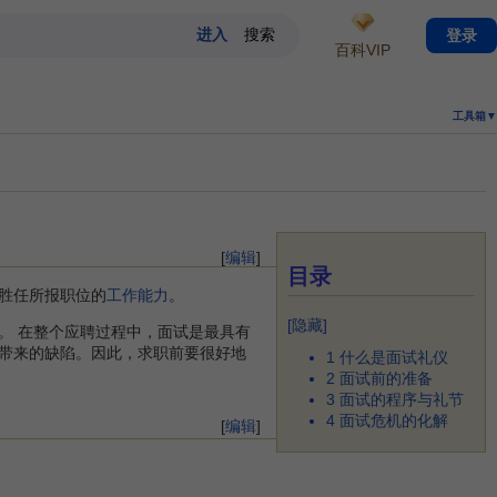
登录
百科VIP
工具箱▼
[
编辑
]
目录
胜任所报职位的
工作能力
。
[
隐藏
]
。 在整个应聘过程中，面试是最具有
带来的缺陷。因此，求职前要很好地
1
什么是面试礼仪
2
面试前的准备
3
面试的程序与礼节
4
面试危机的化解
[
编辑
]