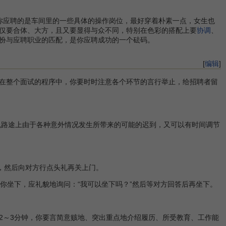
应聘的是车间里的一些具体的操作岗位，最好穿着朴素一点，女生也
仅要合体、大方，且又要显得与众不同，特别在色彩的搭配上要
协调
、
扮与应聘职业的匹配，是你应聘成功的一个砝码。
[
编辑
]
在整个面试的程序中，你要时时注意各个环节的言行举止，给招聘者留
免路途上由于各种意外情况发生所带来的可能的迟到，又可以有时间调节
，然后向对方行点头礼再关上门。
你坐下，应礼貌地询问：“我可以坐下吗？”然后等对方回答后再坐下。
～3分钟，你要言简意赅地、突出重点地介绍履历、所受教育、工作能