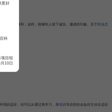
供更好
话时语调应谦和，这样，能够给人留下诚实、谦虚的印象。至于
职业态
百科
科项目组
技能。
8月10日
开展的蓝图。
环境的适应，你可以从通过再学习，再
培训
等说明你会如何主动去适应