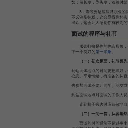
如：留长发，染头发，衣着时髦
3．着装要适应应聘职业的特
不必涂脂抹粉，这会显得你朴实
出众，这会让人感觉你有较高的
面试的程序与礼节
服饰打扮是你的静态形象，在
下一个良好的
第一印象
。
（一）初次见面，礼节领先
到达面试地点的时间要把握好，
心态、平定情绪，有准备的从容
去参加面试不要让同学、朋友或
到达面试地点对面试的工作人员
走到椅子旁边时应恭敬地自我介
（二）一问一答，从容坦然
面谈的时间通常不超过半小时