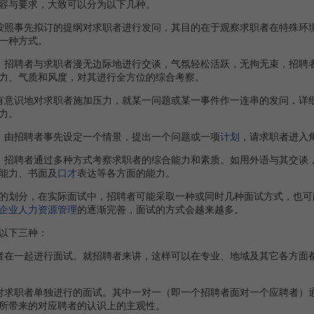
容与要求，大致可以分为以下几种。
照事先拟订的提纲对求职者进行发问，其目的在于观察求职者在特殊环境
一种方式。
招聘者与求职者漫无边际地进行交谈，气氛轻松活跃，无拘无束，招聘者
力、气质和风度，对其进行全方位的综合考察。
意识地对求职者施加压力，就某一问题或某一事件作一连串的发问，详细
力。
由招聘者事先设定一个情景，提出一个问题或一项
计划
，请求职者进入
。招聘者通过多种方式考察求职者的综合能力和素质。如用外语与其交谈
能力、书面及
口才
表达等各方面的能力。
划分，在实际面试中，招聘者可能采取一种或同时几种面试方式，也可
企业
人力资源管理
的逐渐完善，面试的方式会越来越多。
以下三种：
在一起进行面试。就招聘者来讲，这样可以在专业、地域及其它各方面都
对求职者单独进行的面试。其中一对一（即一个招聘者面对一个应聘者）
所带来的对应聘者的认识上的主观性。