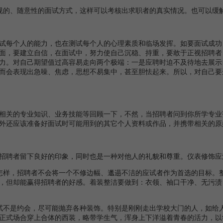
的、随意性的面试方式，这样可以考核出求职者的真实情况。也可以缓
每个人的能力，也在测试每个人的心理素质和临场发挥。如要面试成功
面，要建立自信，在面试中，努力使自己沉稳、持重，要敢于正视招聘者
力。对自己期望值过高容易走向两个极端：一是应聘时迫不及待地去展示
而会表现出急噪、焦虑，思想不易集中，甚至胆怯起来。所以，对自己要
关的专业知识、业务技能等回顾一下，不然，当招聘者问到你所学专业
外还应该准备好面试时可能用到的其它个人资料或作品，并携带相关的原
聘者留下良好的印象，同时也是一种对他人的礼貌和尊重。仪表修饰应
样，招聘者不会将一个不修边幅、邋遢不洁的应试者作为首选的目标。整
，但却能赢得招聘者的好感。着装整洁要做到：衣领、袖口干净、无污渍
不是约会，尽可能抛弃各种装饰。特别是刚刚走出学校大门的人，如给人
正式场合穿上合体的西装，略带学生气，浑身上下洋溢着青春的活力，以