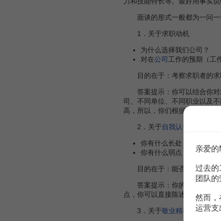
力和技能特长等。最好用事实说
面谈的形式一般都为一问一答
1．关于求职动机
为什么选择我们公司？
对在
公司
工作的预期（工
目的在于：考察求职者的求职
答案提示：你可以结合你对应
司、不同单位、不同职业以及不
高，所以，你们根据我的情况给
2．关于
自我认识
你有什么长处？
亲爱的
你有什么弱点？
过去的
目的在于：能否客观地进行
团队的
答案提示：你的长处？你可以
点，你可以直接陈述自己的弱点
然而，
运营支
3．关于
敬业精神