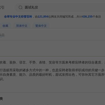
索引
全球专业中文经管百科
，由
121,994
位网友共同编写而成，共计
436,155
个条目
收藏
简体中文
繁体中文
条目
衣着、装扮、语言、手势、表情、笑容等方面来考察应聘者的综合素质、
行选拔而采取的诸多方式中的一种，也是应聘者取得求职成功的关键一步
示自身素质、能力、品质的最好时机，面试发挥出色，可弥补其它方面所
识。
类