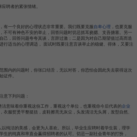
解应聘者的紧张情绪。
，有一个良好的心理状态非常重要。我们既要克服
自卑心理
，也要克服
，不可有神色不安的举止，回答问题时切忌抓耳挠腮、支吾搪塞。另一
自己，回答问题夸夸其谈，言辞过激；二是因为对自己期望值过高而造
进行适当的心理调适， 面试时既要注意言谈举止的稳健、得体，又要注
范围内的问题时，你张口结舌，无以对答，你恐怕会因此失去获得这次
始证件。
注意下列问题：
洁意味着你重视这份工作，重视这个单位，也重视你今后代表的
企业
，衣服熨烫平整挺括，皮鞋擦亮无灰尘，头发清洁无头屑，发型自然、
以纯洁的美感，会更为人喜欢。所以，毕业生应聘时着学生装，理学
学生的纯真和率直会赢得招聘者的认可。切忌一副社会青年的打扮，