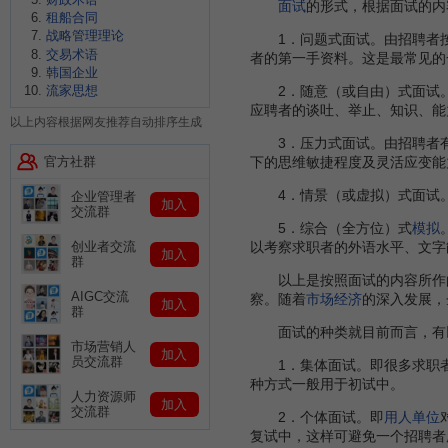
面试
的形式，根据面试的内
租船合同
战略管理理论
1．问题式面试。由招聘者按
交易术语
者的第一手资料。这是最常见的
韩国企业
2．随意（或自由）式面试。
流家思想
应聘者的谈吐、举止、知识、能
以上内容根据网友推荐自动排序生成
3．压力式面试。由招聘者有
官方社群
下的思维敏捷程度及灵活应变能
4．情景（或虚拟）式面试。
企业管理者
加入
交流群
5．综合（全方位）式
模拟
以考察求职者的外语水平、文字
创业者交流
加入
群
以上是按照面试的内容所作的
AIGC交流
察。随着
市场经济
的深入发展，
加入
群
面试的种类就目前而言，有
市场营销人
加入
员交流群
1．集体面试。即很多求职者
种方式一般用于初试中。
人力资源师
加入
交流群
2．个体面试。即
用人单位
复试中，这样可避免一个招聘者