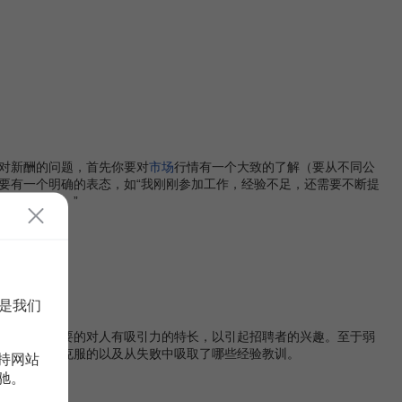
对新酬的问题，首先你要对
市场
行情有一个大致的了解（要从不同公
要有一个明确的表态，如“我刚刚参加工作，经验不足，还需要不断提
应的报酬的。”
是我们
住自己最主要的对人有吸引力的特长，以引起招聘者的兴趣。至于弱
弱点是如何克服的以及从失败中吸取了哪些经验教训。
持网站
驰。