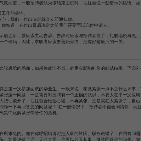
氛而定，一般招聘者认为该结束面试时，往往会说一些暗示的话语。如
项工作的关注。
关心，我们一作出决定就会立即通知你。
。你知道，在作出最后决定之前我们还要面试几位申请人。
语之后，就应该主动告辞。告辞时应该与招聘者握手，礼貌地说再见。
一个砝码，因此，求职者应该要善始善终，把握好这最后的一关。
较尴尬的场面，如果你处理不当，必定会影响到你的面试结果。下面列
是第一次参加面试的毕业生。一般来说，稍微紧张一点不是什么坏事，
紧张这一问题，一是需要对应聘有一个正确的认识，不要太在乎一次应聘
人把话谈开了，往往就会松弛心绪，不再紧张。三是实在太紧张了，自己
冷静一下再回答您的问题呢？”在一般情况下，招聘者不但会同情你，而
气氛中化解紧张带给你的危机。
所难免的。如在称呼招聘者时把人家的姓氏、职务说错了；在回答问题
头。如果说错了话，无碍大局，你可以若无其事，继续回答你的问题。如