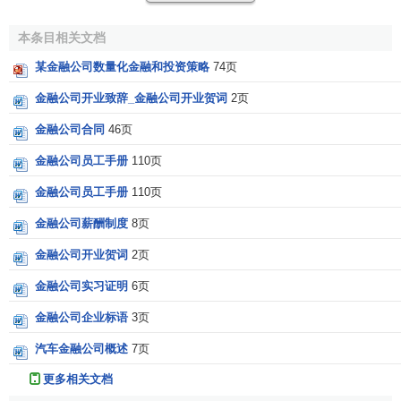
融公司风险划分体系在度量要求的基础上还必须兼顾风险监
管的要求，以便根据风险状况采取风险控制和转移措施，使
本条目相关文档
度量结果获得最大的
经济效益
。
某金融公司数量化金融和投资策略
74页
(5)与主流金融业风险划分体系相容。
金融公司开业致辞_金融公司开业贺词
2页
为适应国际金融业多元化、
混业经营
和全面风险管理的
金融公司合同
46页
发展趋势，各类金融公司要建立符合主流标准的现代风险划
金融公司员工手册
110页
分体系。
金融公司员工手册
110页
[1]
金融公司全面风险识别层次
金融公司薪酬制度
8页
金融公司开业贺词
2页
(1)公司层面的风险识别系统设计。
金融公司实习证明
6页
无数的内部和外部因素驱动着公司的战略执行和目标实
金融公司企业标语
3页
现，能够识别这些因素，决定了公司全面风险管理的成败。
汽车金融公司概述
7页
一是是从外部专家处获得有关公司层面的风险意见。公司可
从法律顾问、外部审计师、各类金融评级机构等专业机构获
更多相关文档
得公司层面的风险意见，分析后在年报中予以披露。所披露