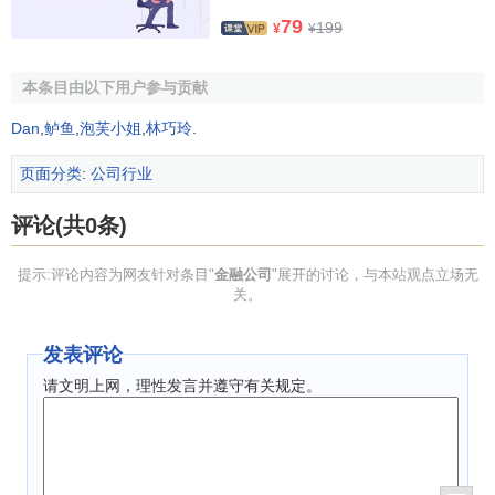
中来识别隐藏的风险。二是从业务管理人员处获取更加详细
79
199
的关于
产品
、
价格
、
销售渠道
以及
促销
等相关信息，来进一
¥
¥
步提炼风险信息。
本条目由以下用户参与贡献
参考文献
Dan
,
鲈鱼
,
泡芙小姐
,
林巧玲
.
1.0
1.1
↑
鲁昌荣,何建敏,丁德臣.金融公司全面
风险识
页面分类
:
公司行业
别
.研究
西安电子科技大学
学报(社会科学版).2009年1
评论(共0条)
月第19卷第1期
粗体
提示:评论内容为网友针对条目"
金融公司
"展开的讨论，与本站观点立场无
关。
发表评论
请文明上网，理性发言并遵守有关规定。