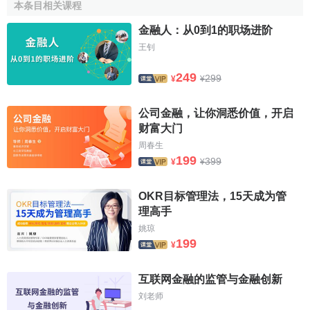
本条目相关课程
的事项包括：
汇率风险
、价格风险、
行业风险
等。同时期也
还可以通过参加行业联合会，与业内著名公司、咨询公司沟
金融人：从0到1的职场进阶
通的方式，获得更多、更全面的
信息
，从而更全面的识别公
王钊
司层面的风险。二是从内部管理人员处获取公司层面的风险
249
299
¥
¥
意见。各级管理人员要系统分析公司所处的内外部环境，从
而识别可能的风险。外部环境分析包括：
宏观环境
、行业特
公司金融，让你洞悉价值，开启
点、竞争态势等。与此同时，公司也要对自身的资源和能力
财富大门
进行分析，包括：人力资源状况、
财务状况
、无形资产状
周春生
况、
核心竞争力
等。
199
399
¥
¥
(2)业务层面的风险识别系统设计。
OKR目标管理法，15天成为管
企业除必须识别公司层面的风险外，还应辨识业务层面
理高手
的风险。通过采取必要措施应对业务层面的风险，有助于把
姚琼
公司层面的风险维持在一个合理的、可接受的水平上。公司
199
¥
同样可以通过听取外部专家及内部专家的方法获得业务层面
的风险信息。一是从
战略投资者
、
客户
等相关利益方获得公
互联网金融的监管与金融创新
司的业绩表现、
客户满意度
、
市场
前景等各方面的信息，从
刘老师