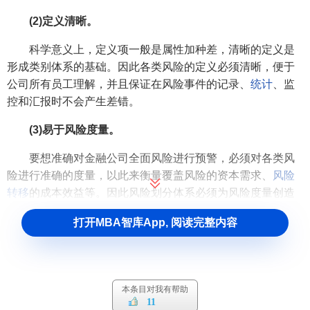
(2)定义清晰。
科学意义上，定义项一般是属性加种差，清晰的定义是
形成类别体系的基础。因此各类风险的定义必须清晰，便于
公司所有员工理解，并且保证在风险事件的记录、
统计
、监
控和汇报时不会产生差错。
(3)易于风险度量。
要想准确对金融公司全面风险进行预警，必须对各类风
险进行准确的度量，以此来衡量覆盖风险的资本需求、
风险
转移
的成本效益等。因此风险划分体系必须为风险度量创造
有利条件。
打开MBA智库App, 阅读完整内容
(4)易于风险监管与
控制
。
度量的目的是为
风险预警
决策
与控制提供依据。仅按风
险的数理表现特征来划分风险虽然可能满足度量要求，但是
本条目对我有帮助
度量结果对企业采取
风险控制
措施可能没有贡献。因此，金
11