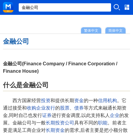
繁体中文
简体中文
金融公司
金融公司(Finance Company / Finance Corporation /
Finance House)
什么是金融公司
西方国家经营
投资
和提供长期
资金
的一种
信用机构
。它
通过接受和
收购
企业发行
的
股票
、
债券
等方式来融通长期资
金,同时自己也发行
证券
进行资金调度,以此支持私人
企业
的发
展。金融公司与一般
长期投资
公司
具有不同的
职能
。前者主
要是满足工商企业对
长期资金
的需求,后者主要是把小额分散