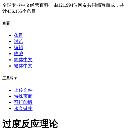
全球专业中文经管百科
，由
121,994
位网友共同编写而成，共
计
436,155
个条目
查看
条目
讨论
编辑
收藏
简体中文
繁体中文
工具箱▼
上传文件
特殊页面
可打印版
永久链接
过度反应理论