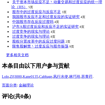
关于资本市场反应不足丶动量交易和过度反应的统一理
论（HS）
5页
股市中的过度反应与反应不足
3页
我国股市反应不足和过度反应的实证研究
4页
中国股市存在反应过度吗
4页
沪市A股过度反应和反应不足的实证研究
8页
过度竞争的现实与理论
4页
过度竞争的现实与理论
8页
股权分置改革中的反应过度问题
2页
限售股解禁丶过度反应与股市振荡
9页
更多相关文档
本条目由以下用户参与贡献
Lolo
,
Zfj3000
,
Kane0135
,
Cabbage
,
风行水使
,
林巧玲
,
苏青荇
.
页面分类
:
金融理论
评论(共0条)