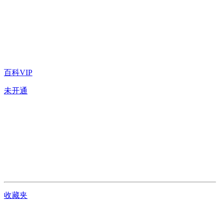
百科VIP
未开通
收藏夹