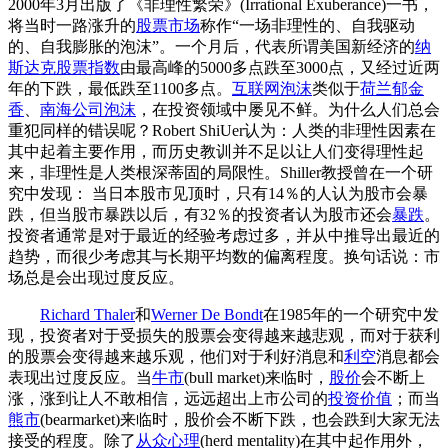
2000年3月出版了《非理性繁荣》(Irrational Exuberance)一书，
将当时一路涨升的
股票市场
称作“一场非理性的、自我驱动
的、自我膨胀的泡沫”。一个月后，代表所谓美国新经济的
纳
斯达克
股票指数
由最高峰的5000多点跌至3000点，又经过近两
年的下跌，最低跌至1100多点。
互联网泡沫
类似于
荷兰郁金
香
、
南海公司泡沫
，在投资领域中屡见不鲜。为什么人们总会
重犯同样的错误呢？Robert ShiUer认为：人类的非理性因素在
其中起着主要作用，而历史教训并不足以让人们变得理性起
来，非理性是人类根深蒂固的局限性。Shiller教授曾在一个研
究中发现： 当日本股市见顶时，只有14％的人认为股市会暴
跌，但当股市暴跌以后，有32％的投资者认为股市还会
暴跌
。
投资者通常是对于最近的经验考虑过多，并从中推导出最近的
趋势，而很少考虑其与长期平均数的偏离程度。换句话说：市
场总是会出现过度反应。
Richard Thaler
和
Werner De Bondt
在1985年的一个研究中发
现，投资者对于受损失的股票会变得越来越悲观，而对于获利
的股票会变得越来越乐观，他们对于利好消息和
利空
消息都会
表现出过度反应。当
牛市
(bull market)来临时，
股价
会不断上
涨，涨到让人不敢相信，远远超出上市公司的
投资价值
；而当
熊市
(bearmarket)来临时，股价会不断下跌，也会跌到大家无法
接受的程度。除了
从众心理
(herd mentality)在其中起作用外，