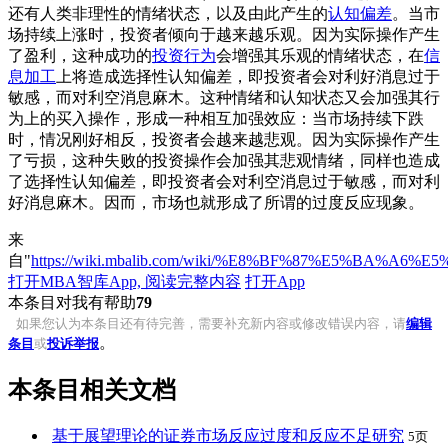
还有人类非理性的情绪状态，以及由此产生的
认知偏差
。当市
场持续上涨时，投资者倾向于越来越乐观。因为实际操作产生
了盈利，这种成功的
投资行为
会增强其乐观的情绪状态，在
信
息加工
上将造成选择性认知偏差，即投资者会对利好消息过于
敏感，而对利空消息麻木。这种情绪和认知状态又会加强其行
为上的买入操作，形成一种相互加强效应：当市场持续下跌
时，情况刚好相反，投资者会越来越悲观。因为实际操作产生
了亏损，这种失败的投资操作会加强其悲观情绪，同样也造成
了选择性认知偏差，即投资者会对利空消息过于敏感，而对利
好消息麻木。因而，市场也就形成了所谓的过度反应现象。
来
自"
https://wiki.mbalib.com/wiki/%E8%BF%87%E5%BA%
打开MBA智库App, 阅读完整内容
打开App
本条目对我有帮助
79
如果您认为本条目还有待完善，需要补充新内容或修改错误内容，请
编辑
。
条目
或
投诉举报
本条目相关文档
基于展望理论的证券市场反应过度和反应不足研究
5页