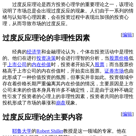
过度反应理论是西方投资心理学的重要理论之一，该理论
说明了市场总是会出现过度反应的现象。人们由于一系列的情
绪与认知等心理因素，会在投资过程中表现出加强的投资心
理，从而导致市场的过度反应。
[
编辑
]
过度反应理论的非理性因素
经典的
经济学
和金融理论认为，个体在投资活动中是理性
的。他们在进行
投资决策
时会进行理智的分析，当
股票价格
低
于
上市公司
的
内在价值
时，投资者开始买入
股票
；而当股票价
格高于上市公司的内在价值时，开始卖出股票。
证券市场
也由
此形成了一种价值投资的氛围，但事实并非如此。投资领域中
存在着价格长期严重偏离其内在价值的情况，主要原因是上市
公司未来的价值本身具有许多不确定性，正是由于这种不确定
性引发了投资者的心理上的非理性因素，投资者共同的非理性
投机形成了市场的暴涨和
崩盘
现象。
[
编辑
]
过度反应理论的主要内容
耶鲁大学
的
Robert Shiller
教授是这一领域的专家。他在