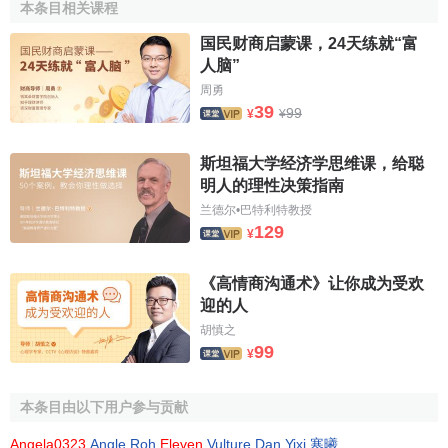
本条目相关课程
国民财商启蒙课，24天练就“富
人脑”
周勇
39
99
¥
¥
斯坦福大学经济学思维课，给聪
明人的理性决策指南
兰德尔•巴特利特教授
129
¥
《高情商沟通术》让你成为受欢
迎的人
胡慎之
99
¥
本条目由以下用户参与贡献
Angela0323
,
Angle Roh
,
Eleven
,
Vulture
,
Dan
,
Yixi
,
寒曦
.