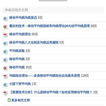
总之，扣除旧资料，增加新资料，这便是移动平均的真
谛，也是技术分析的基础的所在。
本条目相关文档
移动平均线的种类
移动平均线均线形态
8页
最好的技术：移动平均线指标和均线理论(MA)动平均线原理
69页
当我们将每日不同大小的移动平均数标于图表上，连接
移动平均线理论
60页
起来，便得到一条上下起伏的曲线，这便是著名的移动平均
线。
移动平均线八大法则及均线运用感悟
5页
平均线发散
2页
移动平均的种类很多，但总的来说，可分为短期、中
期、长期三种。
短期移动平均线
主要是5日和10日的。5日的
移动平均线
3页
是将5天数字之和除以5，求出一个
平均数
，标于图表上，然
移动平均线
30页
后类推计算后面的，再将平均数逐日连起，得到的便是5日平
均线组合理论——多条移动平均线组合运动基本原理
128页
均线。由于上证所通常每周5个
交易日
，因而5日线亦称周
线。
大阴下穿平均线
1页
由于5日平均线起伏较大，
震荡行情
时该线形象极不规
【股票技术分析】什么是移动平均线？如何应用移动平均线？
3页
则，无轨迹可寻，因而诞生了10日平均线，此线取10日为样
更多相关文档
本，简单易算，为投资大众参考与使用最广泛的移动平均