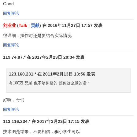
Good
回复评论
刘业业
(
Talk
|
贡献
) 在 2016年11月27日 17:57 发表
很详细，操作时还是要结合实际情况
回复评论
4、在多头市场中，股价跌破10日移动平均线而未跌破
30日移动平均线，且30日移动平均线仍向右上方挺进，说明
119.74.87.* 在 2017年2月23日 20:34 发表
股价下跌是技术性回档，跌幅不致太大，此时为买入时机。
123.160.231.* 在 2011年2月13日 13:56 发表
有100万 兄弟 也不够你赔的 照你这么做的话 ~
好啊，哥们
回复评论
113.116.234.* 在 2017年3月23日 17:15 发表
技术图是结果，不要相信，骗小学生可以