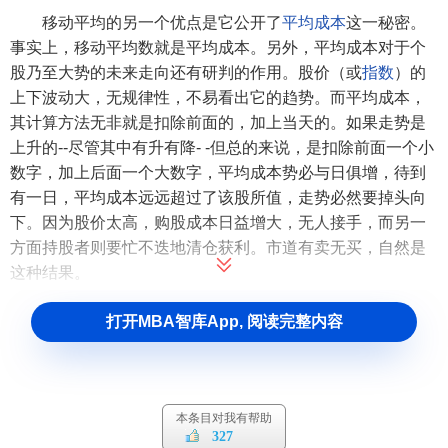
移动平均的另一个优点是它公开了
平均成本
这一秘密。
事实上，移动平均数就是平均成本。另外，平均成本对于个
股乃至大势的未来走向还有研判的作用。股价（或
指数
）的
上下波动大，无规律性，不易看出它的趋势。而平均成本，
其计算方法无非就是扣除前面的，加上当天的。如果走势是
上升的--尽管其中有升有降- -但总的来说，是扣除前面一个小
数字，加上后面一个大数字，平均成本势必与日俱增，待到
有一日，平均成本远远超过了该股所值，走势必然要掉头向
下。因为股价太高，购股成本日益增大，无人接手，而另一
方面持股者则要忙不迭地清仓获利。市道有卖无买，自然是
这种结果。
反之，走势向下时，总的来说是扣除前面一个大数字，
打开MBA智库App, 阅读完整内容
加上后面一个小数字，平均成本势必越来越小，小到远远低
于该股所值时，持股的
套牢
，自然不肯抛；
空仓
的以为时机
已到，开始接手，行市到了有买无卖的时候，走势便要掉头
转上了。
本条目对我有帮助
327