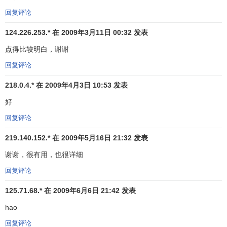
势已经终结或
反转
，先的趋势正在形成或延续的契机。它不
回复评论
会领先与市场，只是忠实地追随市场，所以它具有滞后的特
124.226.253.* 在 2009年3月11日 00:32 发表
点，然而却无法造假。
点得比较明白，谢谢
葛南维(Granvile)移动平均线八大法则
回复评论
218.0.4.* 在 2009年4月3日 10:53 发表
1、移动平均线从下降逐渐走平且略向上方抬头，而股价
从移动平均线下方向上方突破，为买进信号。
好
回复评论
2、股价位于移动平均线之上运行，
回档
时未跌破移动平
均线后又再度上升时为买进时机。
219.140.152.* 在 2009年5月16日 21:32 发表
3、股价位于移动平均线之上运行，回档时跌破移动平均
谢谢，很有用，也很详细
线，但短期移动平均线继续呈上升趋势，此时为买进时机。
回复评论
4、股价位于移动平均线以下运行，突然
暴跌
，距离移动
125.71.68.* 在 2009年6月6日 21:42 发表
平均线太远，极有可能向移动平均线靠近(物极必反，下跌反
hao
弹)，此时为买进时机。
回复评论