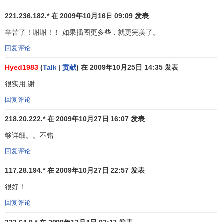
5、股价位于移动平均线之上运行，连续数日大涨，离移
221.236.182.* 在 2009年10月16日 09:09 发表
动平均线愈来愈远，说明近期内购买股票者获利丰厚，随时
都会产生
获利回吐
的卖压，应暂时卖出持股。
辛苦了！谢谢！！ 如果插图更多些，就更完美了。
回复评论
6、移动平均线从上升逐渐走平，而股价从移动平均线上
方向下跌破移动平均线时说明卖压渐重，应卖出所持股票。
Hyed1983
(
Talk
|
贡献
) 在 2009年10月25日 14:35 发表
7、股价位于移动平均线下方运行，
反弹
时未突破移动平
很实用,谢
均线，且移动平均线跌势减缓，趋于水平后又出现下跌趋
回复评论
势，此时为卖出时机。
218.20.222.* 在 2009年10月27日 16:07 发表
8、股价反弹后在移动平均线上方徘徊，而移动平均线却
够详细。。不错
继续下跌，宜卖出所持股票。
回复评论
以上八大法则中第三条和第八条不易掌握，具体运用时
117.28.194.* 在 2009年10月27日 22:57 发表
风险较大，在未熟练掌握移动平均线的使用法则前可以考虑
放弃使用。
很好！
回复评论
第四条和第五条没有明确股价距离移动平均线多远时才
是买卖时机，可以参照
乖离率
来解决。
222.64.0.* 在 2009年12月4日 02:27 发表