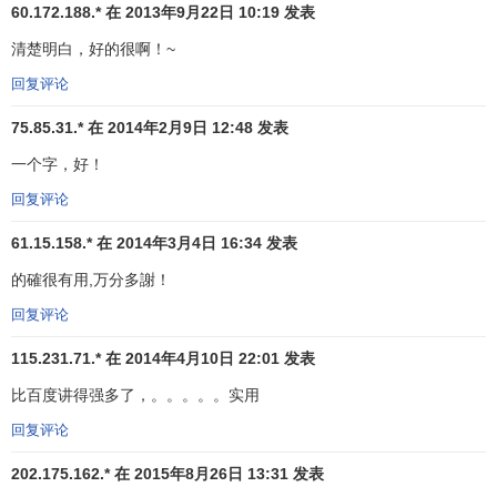
60.172.188.* 在 2013年9月22日 10:19 发表
清楚明白，好的很啊！~
2、股价曲线由下向上突破5日、10日、30日移动平均线，
回复评论
且三条移动平均线呈多头排列，显现说明多方力量强盛，后
市上涨已成定局，此时是极佳的买入时机。（见上图）
75.85.31.* 在 2014年2月9日 12:48 发表
一个字，好！
3、在强势股的上升行情中，股价出现
盘整
，5日移动平均线
与10日移动平均线纠缠在一起，当股价突破
盘整区
，5日、
回复评论
10日、30日移动平均线再次呈多头排列时为买入时机。
61.15.158.* 在 2014年3月4日 16:34 发表
的確很有用,万分多謝！
回复评论
115.231.71.* 在 2014年4月10日 22:01 发表
比百度讲得强多了，。。。。。实用
回复评论
202.175.162.* 在 2015年8月26日 13:31 发表