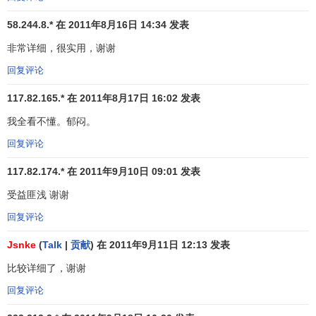
列
的移动平均线可以视为空方的防线，当股价反弹到移动平
58.244.8.* 在 2011年8月16日 14:34 发表
均线附近时，便会遇到阻力，卖盘涌出，促使股价进一步下
跌，这就是移动平均线的助跌作用。（见上图）
非常详细，很实用，谢谢
回复评论
7、移动平均线由上升转为下降出现最高点，和由下降转
为上升出现最低点时，是移动平均线的转折点。预示股价走
117.82.165.* 在 2011年8月17日 16:02 发表
势将发生
反转
。（见上图）
我全看不懂。郁闷。
（二）、
葛南维移动平均线
:(图所示)
回复评论
117.82.174.* 在 2011年9月10日 09:01 发表
受益匪浅 谢谢
回复评论
Jsnke
(
Talk
|
贡献
) 在 2011年9月11日 12:13 发表
比较详细了，谢谢
回复评论