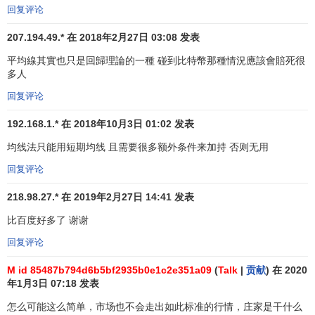
回复评论
207.194.49.* 在 2018年2月27日 03:08 发表
平均線其實也只是回歸理論的一種 碰到比特幣那種情況應該會賠死很
多人
回复评论
5、在空头市场中，股价经过长期下跌，股价在5日、10
192.168.1.* 在 2018年10月3日 01:02 发表
日移动平均线以下运行，
恐慌性抛盘
不断涌出导致股价大幅
下跌，乖离率增大，此时为抢反弹的绝佳时机，应买进股
均线法只能用短期均线 且需要很多额外条件来加持 否则无用
票。
回复评论
218.98.27.* 在 2019年2月27日 14:41 发表
比百度好多了 谢谢
回复评论
M id 85487b794d6b5bf2935b0e1c2e351a09
(
Talk
|
贡献
) 在 2020
年1月3日 07:18 发表
怎么可能这么简单，市场也不会走出如此标准的行情，庄家是干什么