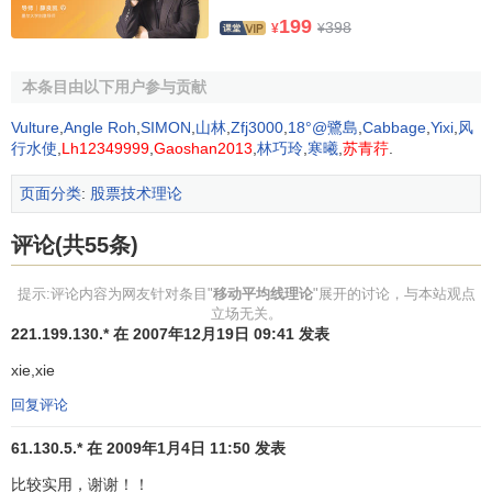
199
年线
，取样255日左右，是超级大户、炒手们操作股票时参考
398
¥
¥
的依据。
本条目由以下用户参与贡献
所有平均线种类不外乎上述几种，取样太小，线路不规
则，取样太大，线路过于平滑，无明显转点，这是投资者应
Vulture
,
Angle Roh
,
SIMON
,
山林
,
Zfj3000
,
18°@鷺島
,
Cabbage
,
Yixi
,
风
行水使
,
Lh12349999
,
Gaoshan2013
,
林巧玲
,
寒曦
,
苏青荇
.
注意的。
页面分类
:
股票技术理论
移动平均线计算方法
评论(共55条)
N日移动平均线＝N日收市价之和／N
提示:评论内容为网友针对条目"
移动平均线理论
"展开的讨论，与本站观点
以时间的长短划分，移动平均线可分为短期、中期、长
立场无关。
期几种，一般短期移动平均线5天与10天；中期有30天、65
221.199.130.* 在 2007年12月19日 09:41 发表
天；长期有200天及280天。可单独使用，也可多条同时使
xie,xie
用。综合观察长、中、短期移动平均线，可以判研市场的多
回复评论
重倾向。如果三种移动平均线并列上涨，该市场呈
多头排
列
；如果三种移动平均线并列下跌，该市场呈
空头排列
。
61.130.5.* 在 2009年1月4日 11:50 发表
比较实用，谢谢！！
移动平均线说到底是一种趋势追踪的工具，便于识别趋