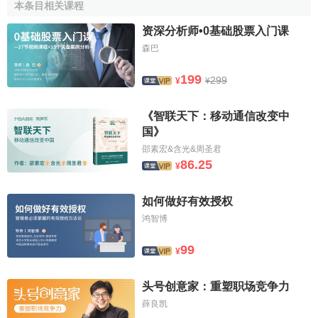
本条目相关课程
线。它能较为正确地反映短期内股价平均成本的变动情形与
趋势，可作为短线进出的依据。
资深分析师•0基础股票入门课
森巴
第二类是
中期移动平均线
。首先是月线，采样为24、25
或26日，该线能让使用者了解股价一个月的平均变动成本，
199
299
¥
¥
对于中期投资而言，有效性较高，尤其在股市尚未十分明朗
前，能预先显示股价未来变动方向。其次是30日移动平均
《智联天下：移动通信改变中
线，取意仍是以月为基础，不过由于以30日为样，计算较前
国》
者简便，最后是季线，采样为72、73日或75日。由于其波动
邵素宏&含光&周圣君
幅度较短期线移动平均线平滑且有轨迹可寻，较
长期移动平
86.25
¥
均线
又敏感度高，因而优点明显。
如何做好有效授权
第三类是长期移动平均线，首先为
半年线
，采样146或
鸿智博
150日，由于沪市
上市公司
一年分两次公布其
财务报表
，公司
董、
监事
与某些消息灵通人士常可先取得这方面的第一手资
99
¥
料，进行炒作，投资者可借此获坐轿之利，不过由于沪市投
机性浓厚，投资者注重短线差价利润，因而效果也打了点折
头号创意家：重塑职场竞争力
扣。200日移动平均线，是
葛南维
(Granvile)专心研究与试验
薛良凯
移动平均线系统后，着重推出的，但在国内运用不甚普遍。