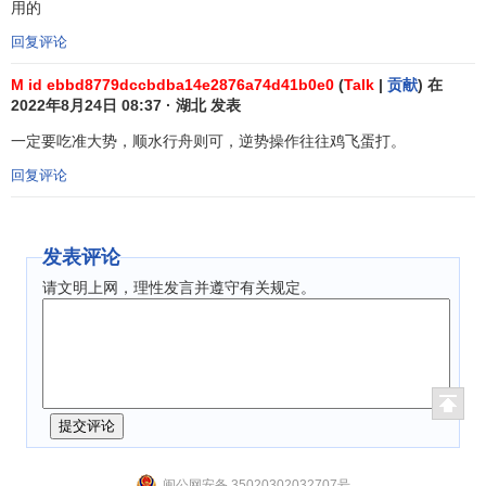
用的
回复评论
M id ebbd8779dccbdba14e2876a74d41b0e0
(
Talk
|
贡献
) 在
2022年8月24日 08:37 · 湖北 发表
一定要吃准大势，顺水行舟则可，逆势操作往往鸡飞蛋打。
回复评论
（四）、移动平均线的卖出时机：
1、在上升行情中，股价由上向下跌破5日、10日移动平
发表评论
均线，且5日均线下穿10日均线形成
死亡交叉
，30日移动平
请文明上网，理性发言并遵守有关规定。
均线上升趋势有走平迹象，说明空方占有优势，已突破多方
两道防线，此时应卖出持有的股票，离场观望。
闽公网安备 35020302032707号