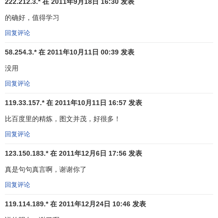
222.212.3.* 在 2011年9月18日 16:30 发表
的确好，值得学习
回复评论
58.254.3.* 在 2011年10月11日 00:39 发表
没用
1、移动平均线从下降逐渐走平且略向上方抬头，而股价
回复评论
从移动平均线下方向上方突破，为买进信号。
119.33.157.* 在 2011年10月11日 16:57 发表
2、股价位于移动平均线之上运行，回档时未跌破移动平
均线后又再度上升时为买进时机。
比百度里的精炼，图文并茂，好很多！
回复评论
3、股价位于移动平均线之上运行，回档时跌破移动平均
线，但短期移动平均线继续呈上升趋势，此时为买进时机。
123.150.183.* 在 2011年12月6日 17:56 发表
真是句句真言啊，谢谢你了
4、股价位于移动平均线以下运行，突然暴跌，距离移动
平均线太远，极有可能向移动平均线靠近（物极必反，下跌
回复评论
反弹），此时为买进时机。
119.114.189.* 在 2011年12月24日 10:46 发表
5、股价位于移动平均线之上运行，连续数日大涨，离移