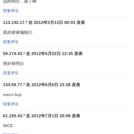
说的明白，谢了啊
动平均线愈来愈远，说明近期内购买股票者获利丰厚，随时
回复评论
都会产生
获利回吐
的卖压，应暂时卖出持股。
113.142.17.* 在 2012年3月13日 00:03 发表
6、移动平均线从上升逐渐走平，而股价从移动平均线上
真的谢谢编辑们
方向下跌破移动平均线时说明
卖压
渐重，应卖出所持股票。
回复评论
7、股价位于移动平均线下方运行，反弹时未突破移动平
均线，且移动平均线跌势减缓，趋于水平后又出现下跌趋
59.174.43.* 在 2012年5月22日 12:35 发表
势，此时为卖出时机。
很好很明白
8、股价反弹后在移动平均线上方徘徊，而移动平均线却
回复评论
继续下跌，宜卖出所持股票。
134.59.77.* 在 2012年6月6日 23:28 发表
以上第三条和第八条不易掌握，具体运用时风险较大，
merci bcp
在未熟练掌握移动平均线的使用法则前可以考虑放弃使用。
回复评论
第四条和第五条没有明确股价距离移动平均线多远时才
61.150.43.* 在 2012年7月1日 20:08 发表
是买卖时机，可以参照
乖离率
来解决。
NICE
（三）、移动平均线的买进时机：