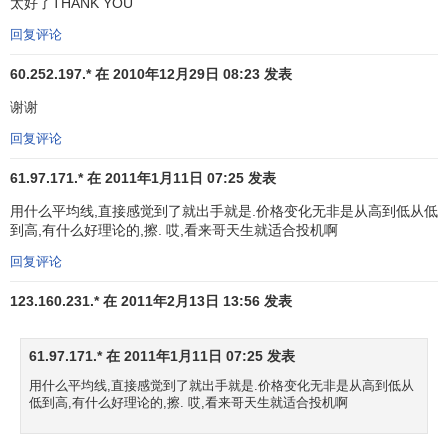
太好了THANK YOU
回复评论
60.252.197.* 在 2010年12月29日 08:23 发表
谢谢
预示股价将上涨。如图所示黄色的5日均线上穿紫色的10
日均线形成的交叉；10日均线上穿绿色的
30日均线
形成的交
回复评论
叉均为黄金交叉。
61.97.171.* 在 2011年1月11日 07:25 发表
2、当短期移动平均线向下
跌破
中长期移动平均线形成的
用什么平均线,直接感觉到了就出手就是.价格变化无非是从高到低从低
交叉叫做
死亡交叉
。预示股价将下跌。如上图所示黄色的5日
到高,有什么好理论的,擦. 哎,看来哥天生就适合投机啊
均线下穿紫色的10日均线形成的交叉；10日均线下穿绿色的
回复评论
30日均线形成的交叉均为死亡交叉。
123.160.231.* 在 2011年2月13日 13:56 发表
3、在上升行情进入稳定期，5日、10日、30日移动平均
线从上而下依次顺序排列，向右上方移动，称为多头排列。
61.97.171.* 在 2011年1月11日 07:25 发表
预示股价将大幅上涨。
用什么平均线,直接感觉到了就出手就是.价格变化无非是从高到低从
低到高,有什么好理论的,擦. 哎,看来哥天生就适合投机啊