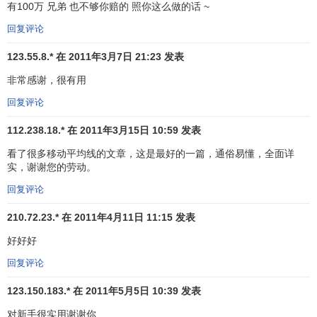
有100万 兄弟 也不够你赔的 照你这么做的话 ~
回复评论
123.55.8.* 在 2011年3月7日 21:23 发表
非常感谢，很有用
回复评论
112.238.18.* 在 2011年3月15日 10:59 发表
看了很多移动平均线的文章，这是最好的一篇，通俗易懂，全面详
实，谢谢您的劳动。
回复评论
210.72.23.* 在 2011年4月11日 11:15 发表
4、在下跌行情中，5日、10日、30日移动平均线自下而
好好好
上依次顺序排列，向右下方移动，称为
空头排列
，预示股价
将大幅下跌。（见上图）
回复评论
5、在上升行情中股价位于移动平均线之上，走多头排列
123.150.183.* 在 2011年5月5日 10:39 发表
的均线可视为多方的防线；当股价回档至移动平均线附近，
对新手很实用谢谢你