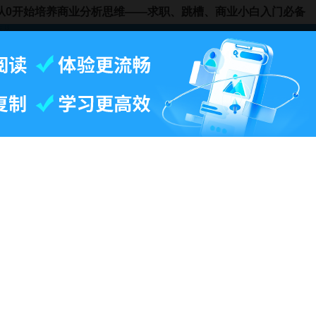
从0开始培养商业分析思维——求职、跳槽、商业小白入门必备
陈从
299
399
¥
¥
与贡献
国内企业
提示:评论内容为网友针对条目"
新科公司
"展开的讨论，