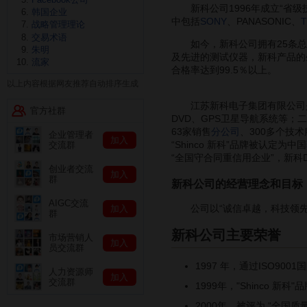
新科公司1996年成立“省级
韩国企业
中包括
SONY
、PANASONIC、
T
战略管理理论
交易术语
如今，新科公司拥有25条总装
朱明
及先进的测试仪器，新科产品的
流家
合格率达到99.5％以上。
以上内容根据网友推荐自动排序生成
江苏新科电子集团有限公司是
官方社群
DVD、GPS卫星导航系统等
63家销售
分公司
、300多个技
企业管理者
加入
“Shinco 新科”品牌被认定为中国
交流群
“全国守合同重信用企业”，新科
创业者交流
加入
群
新科公司的经营理念和目标
AIGC交流
公司以“诚信卓越，科技领先
加入
群
新科公司主要荣誉
市场营销人
加入
员交流群
1997 年，通过ISO90
人力资源师
加入
交流群
1999年，"Shinco 新
2000年，被评为 “全国