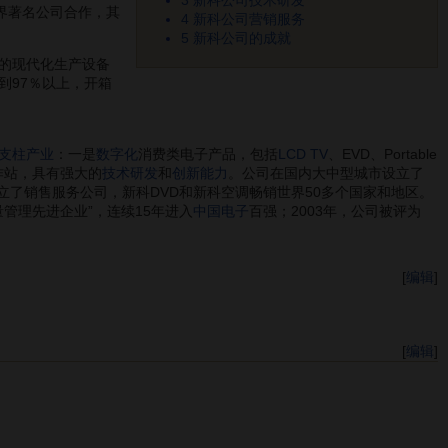
3
新科公司技术研发
界著名公司合作，其
4
新科公司营销服务
5
新科公司的成就
动的现代化生产设备
到97％以上，开箱
支柱产业
：一是
数字化
消费类电子产品，包括
LCD TV
、EVD、Portable
作站，具有强大的
技术研发
和
创新能力
。公司在国内大中型城市设立了
立了销售服务公司，新科DVD和新科空调畅销世界50多个国家和地区。
量管理先进企业”，连续15年进入
中国电子
百强；2003年，公司被评为
[
编辑
]
[
编辑
]