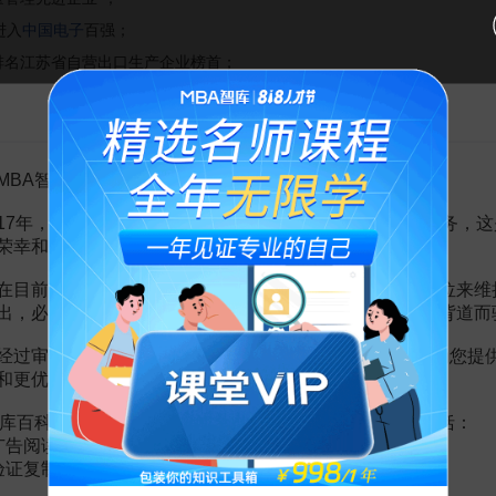
进入
中国电子
百强；
排名江苏省自营出口生产企业榜首；
守合同重信用企业”。新科空调和新科DVD是国家免检产品；
告MBA智库百科用户的一封信
为中国名牌产品。
MBA智库百科用户：
创新能力
。"超越号"数字实验室、香港技术中心、本部省级工程技术研
17年，百科频道一直以免费公益的形式为大家提供知识服务，这
，新科被国家人事部批准设立博士后工作站，为引进和积蓄高级专门人才、提
荣幸和骄傲。
在目前越来越严峻的经营挑战下，单纯依靠不断增加广告位来维
出，必然会越来越影响您的使用体验，这也与我们的初衷背道而
规模。在国内大中型城市设立了63家销售分公司、300多个技术服务
新科空调畅销世界50多个国家和地区。
经过审慎地考虑，我们决定推出VIP会员收费制度，以便为您提
和更优质的内容。
库百科VIP会员（9.9元 / 年，
点击开通
），您的权益将包括：
广告阅读；
领域的民族企业；
验证复制。
注的
国内品牌
；