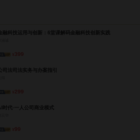
金融科技运用与创新：6堂课解码金融科技创新实践
张涵诚
399
¥
公司法司法实务与办案指引
云闯
299
¥
AI时代·一人公司商业模式
倪云华
99
¥