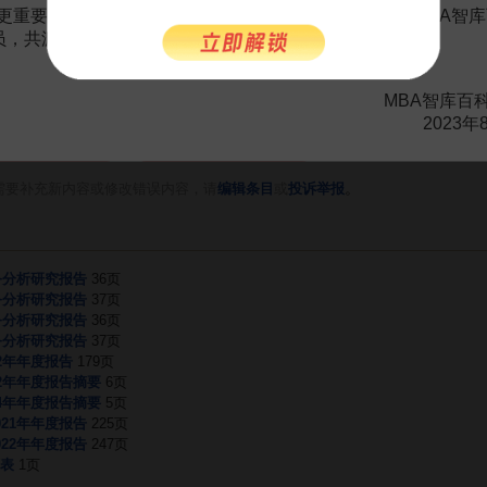
立不倒的知名品牌。
更重要的是长期以来您对百科频道的支持。诚邀您加入MBA智库
会员，共渡难关，共同见证彼此的成长和进步！
MBA智库百
2023年
赏
MBA智库APP
。
需要补充新内容或修改错误内容，请
编辑条目
或
投诉举报
务分析研究报告
36页
务分析研究报告
37页
务分析研究报告
36页
务分析研究报告
37页
2年年度报告
179页
2年年度报告摘要
6页
4年年度报告摘要
5页
21年年度报告
225页
22年年度报告
247页
表
1页