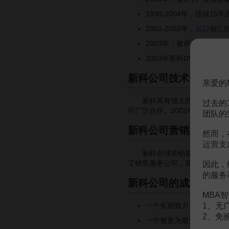
1990-2004年，连续15年
2001-2003年，
出口
创汇
2003年，被评为“全国
2003年新科DVD被认定
新科公司技术研发
亲爱的
新科具有强大的
技术研发
和
过去的
司
广泛合作。2002年12月
团队的
新科公司营销服务
然而，
运营支
新科全球营销服务网络已经初具
了销售服务公司，新科DVD和
因此，
的服务
新科公司的成就
MBA智
1、无
一个长期致力于
数码产品
2、免
一个被誉为最受消费者关