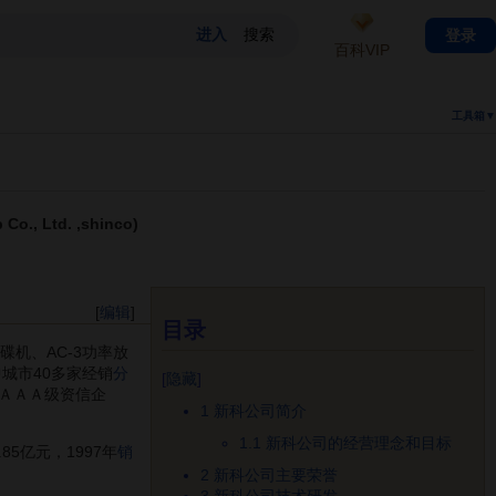
登录
百科VIP
工具箱▼
, Ltd. ,shinco)
[
编辑
]
目录
碟机、AC-3功率放
城市40多家经销
分
[
隐藏
]
ＡＡＡ级资信企
1
新科公司简介
1.1
新科公司的经营理念和目标
.85亿元，1997年
销
2
新科公司主要荣誉