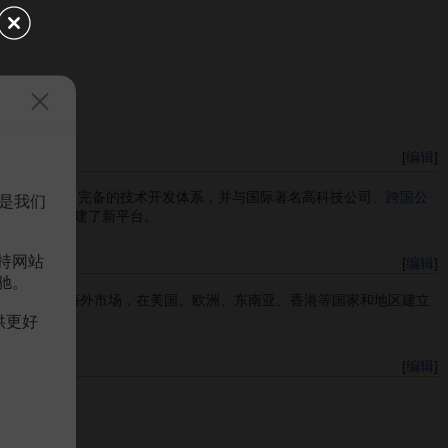
[
编辑
]
究中心，构成了完备的技术开发体系，并与国际著名高科技公司、
跨国公
是我们
高创新能力搭建了新平台。
持网站
[
编辑
]
驰。
分部；针对海外市场，在美国、欧洲、东南亚、香港等国家和地区建立
供更好
[
编辑
]