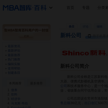
首页
专题
分类
条目
讨论
编辑
新科公司
用手机看
最新资讯
最新评论
最新推荐
热门推荐
编辑实验
新科公司简介
使用帮助
创建条目
新科公司全称是江苏新科电
大器、便携式影碟机及空调等。
本周推荐
最多推荐
公司
和技术服务中心，是一个地
债券
业，省级重合同守信用企业，常
饮料
公司总部设在常州市洛阳镇，
经济学
售总额
36亿元，
出口创汇
500万
马克斯·韦伯
Facebook公司