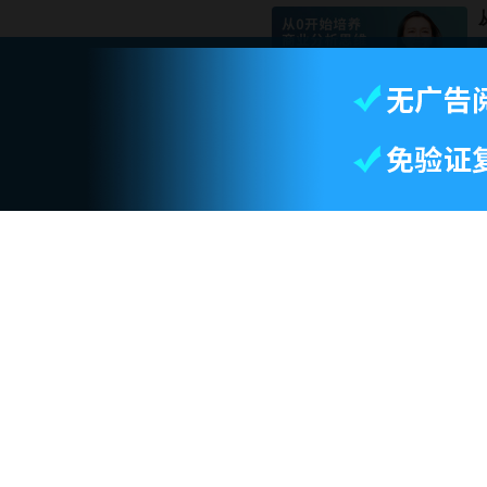
本条目由以下用户参
Yixi
,
鲈鱼
,
连晓雾
,
Lin
,
寒曦
.
页面分类
:
消费电子家电公司
|
评论(共0条)
发表评论