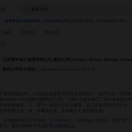
索引
全球专业中文经管百科
，由
121,994
位网友共同编写而成，共计
436,154
个条目
收藏
简体中文
繁体中文
条目
江苏新科电子集团有限公司,新科公司(Jiangsu Shinco Electric Group Co.
新科公司官方网站：
http://www.shinco.com/
中文
子集团有限公司，
公司
的前身是常州市第五无线电厂，生产VCD、DVD影
是1994年３月组建的省级电子公司。下属十几家实体工厂和分布全国大中
跨全国的集科、工、贸于一体的
大型企业
集团，是江苏省
高新技术企业
，
州市明星企业，省、市重点企业，全国电子工业百强企业。
占地面积为15万平方米，
员工
4800人。
注册资金
1.18亿元，
固定资产
1
美元
。预计1998年可完成
销售总额
30亿元。