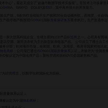
技术中心”，最近又成立了“超越号数据字技术实验室”。在技术上与多家世
OSHIBA
、SANYO、DOLBY及
ESS
，其中具有强大的开发能力。
生产线，8条SMT自动贴片生产线和20台自动插件机，高精度、全自
生产程序都严格按照
ISO9001
国际
质量保证体系
要求执行，生产直通率达
一家大型高科技企业，全球主要的LCD产品
制造商
之一。公司具有两项
；二是以空调、滚筒洗衣机为主的新型家用电器产品。
公司设立
了博士后工
术服务分部；针对海外市场，在美国、欧洲、东南亚、香港等国家和地区建
驰名商标
；公司现已通过
ISO9001国际质量体系认证
，并被评为“全国质
DVD被认定为中国名牌产品；新科空调和新科DVD是国家免检产品。
”为
经营理念
，以数字化和国际化为目标。
01国际质量体系认证；
科"品牌被认定为中国
驰名商标
；
质量管理先进企业”；