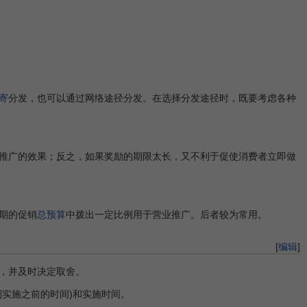
寄
分发，也可以通过网络途径分发。在选择分发途径时，既要考虑各种
推广的效果；反之，如果奖励的期限太长，又不利于促使消费者立即做
期的促销
总预算
中拨出一定比例用于营业推广。后者较为常用。
[
编辑
]
，并及时决定取舍。
实施之前的时间)和实施时间。