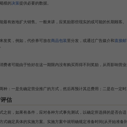
规模的
决策
提供必要的数据。
最有效地扩大销售。一般来讲，应奖励那些现实的或可能的长期顾客。
发奖，例如，代价券可放在
商品包装
里分发，或通过广告媒介和
直接邮
。
费者可能由于恰好在这一期限内没有购买而得不到奖励，从而影响营业
种：一是先确定营业推广的方式，然后再预计其总费用；二是在一定时
与评估
之前，如果有条件，应对各种方式事先测试，以确定所选择的是否合适
式确定具体的实施方案。实施方案中就明确规定准备时间(从开始准备到