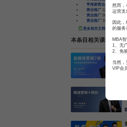
亨得麦营业推广策划方案
然而，
营业推广
12页
运营支
营业推广
50页
营业推广
31页
因此，
的服务
更多相关文档
MBA智
本条目相关课程
1、无
2、免
当然，
VIP