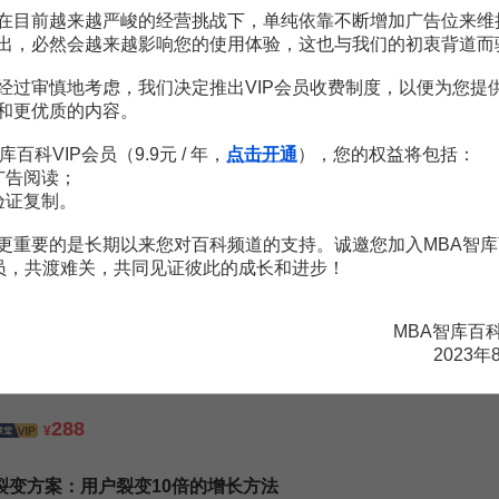
36页
在目前越来越严峻的经营挑战下，单纯依靠不断增加广告位来维
出，必然会越来越影响您的使用体验，这也与我们的初衷背道而
经过审慎地考虑，我们决定推出VIP会员收费制度，以便为您提
和更优质的内容。
库百科VIP会员（9.9元 / 年，
点击开通
），您的权益将包括：
广告阅读；
验证复制。
新媒体营销7讲：快速掌握新媒体营销关键点
更重要的是长期以来您对百科频道的支持。诚邀您加入MBA智库
喻旭
会员，共渡难关，共同见证彼此的成长和进步！
99
¥
MBA智库百
精准营销十把剑
2023年
穆兆曦
288
¥
裂变方案：用户裂变10倍的增长方法