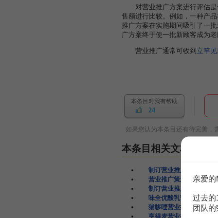
对营业推广方案进行评估是一
售额进行比较。例如，一种产品
推广方案在实施期间吸引了一批
广方案终于使一批新顾客成为老
营业推广通常可收到
立竿见
本条目对我有帮助
24
如果您认为本条目还有待完善，
本条目相关文档
制订营业推广方案
37页
亲爱的
营业推广策划方案
59页
制订营业推广方案
37页
过去的
味全优酸乳营业推广方案
猫哆哩营业推广策划方案
团队的
亨得麦营业推广策划方案