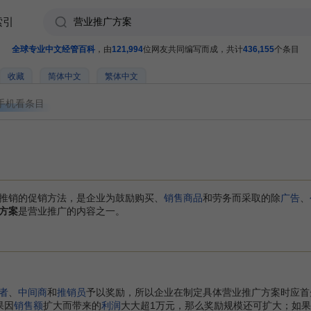
索引
全球专业中文经管百科
，由
121,994
位网友共同编写而成，共计
436,155
个条目
收藏
简体中文
繁体中文
手机看条目
推销的促销方法，是企业为鼓励购买、
销售商品
和劳务而采取的除
广告
、
方案
是营业推广的内容之一。
者
、
中间商
和
推销员
予以奖励，所以企业在制定具体营业推广方案时应首
果因
销售额
扩大而带来的
利润
大大超1万元，那么奖励规模还可扩大；如