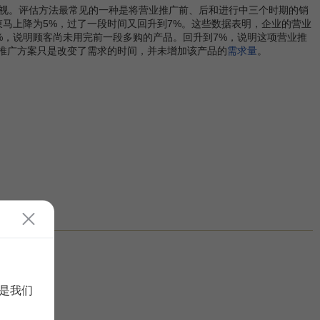
视。评估方法最常见的一种是将营业推广前、后和进行中三个时期的销
束马上降为5%，过了一段时间又回升到7%。这些数据表明，企业的营业
%，说明顾客尚未用完前一段多购的产品。回升到7%，说明这项营业推
业推广方案只是改变了需求的时间，并未增加该产品的
需求量
。
是我们