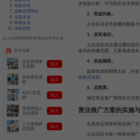
本效益分析，可为制定有关奖励
租船合同
战略管理理论
2、奖励对象。
交易术语
韩国企业
企业应决定奖励哪些顾客才能
流家思想
3、发奖途径。
以上内容根据网友推荐自动排序生成
企业还应决定通过哪些途径来
官方社群
途径的传播范围，又要考虑成本
4、奖励期限。
企业管理者
加入
交流群
如果奖励的期限太短，许多消
出
购买决策
。
创业者交流
加入
群
5、总预算。
AIGC交流
加入
群
确定营业推广预算的方法有两
市场营销人
营业推广方案的实施
加入
员交流群
在具体运用各种营业推广方式
人力资源师
加入
交流群
企业还应为每一种营业推广方