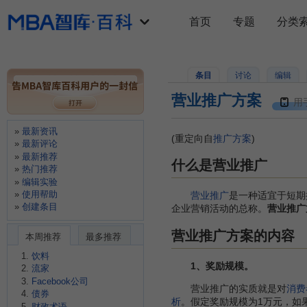
首页
专题
分类
条目
讨论
编辑
营业推广方案
用
最新资讯
(重定向自
推广方案
)
最新评论
最新推荐
什么是营业推广
热门推荐
编辑实验
使用帮助
营业推广
是一种适宜于短期
创建条目
企业营销活动的总称。
营业推广
营业推广方案的内容
本周推荐
最多推荐
饮料
1、奖励规模。
流家
Facebook公司
营业推广的实质就是对
消费
债券
析
。假定奖励规模为1万元，如
财政术语