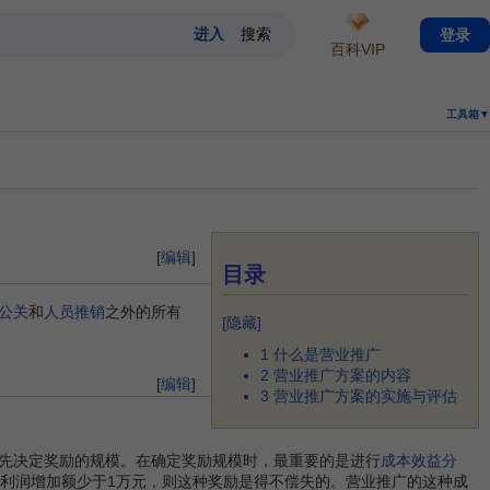
登录
百科VIP
工具箱▼
[
编辑
]
目录
公关
和
人员推销
之外的所有
[
隐藏
]
1
什么是营业推广
2
营业推广方案的内容
[
编辑
]
3
营业推广方案的实施与评估
先决定奖励的规模。在确定奖励规模时，最重要的是进行
成本效益分
果利润增加额少于1万元，则这种奖励是得不偿失的。营业推广的这种成