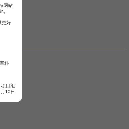
持网站
驰。
供更好
百科
科项目组
8月10日