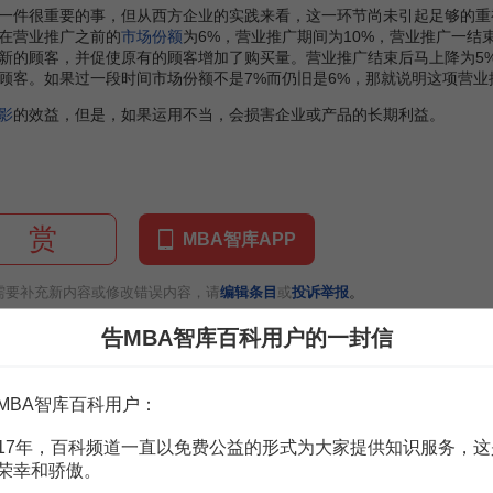
件很重要的事，但从西方企业的实践来看，这一环节尚未引起足够的重
在营业推广之前的
市场份额
为6%，营业推广期间为10%，营业推广一结
新的顾客，并促使原有的顾客增加了购买量。营业推广结束后马上降为5
顾客。如果过一段时间市场份额不是7%而仍旧是6%，那就说明这项营
影
的效益，但是，如果运用不当，会损害企业或产品的长期利益。
赏
MBA智库APP
。
需要补充新内容或修改错误内容，请
编辑条目
或
投诉举报
告MBA智库百科用户的一封信
MBA智库百科用户：
17年，百科频道一直以免费公益的形式为大家提供知识服务，这
7页
25页
荣幸和骄傲。
36页