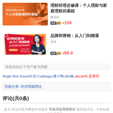
理财经理必修课：个人理财与家
庭理财的基础
梅亚欧
159
¥
品牌和营销：从入门到精通
李婷
99.9
¥
本条目由以下用户参与贡献
Angle Roh
,
Kane0135
,
Cabbage
,
咪小鸭
,
Mis铭
,
abcdef5
,
苏青荇
.
页面分类
:
经济周期理论
评论(共0条)
提示:评论内容为网友针对条目"
库兹涅兹周期理论
"展开的讨论，与本站观