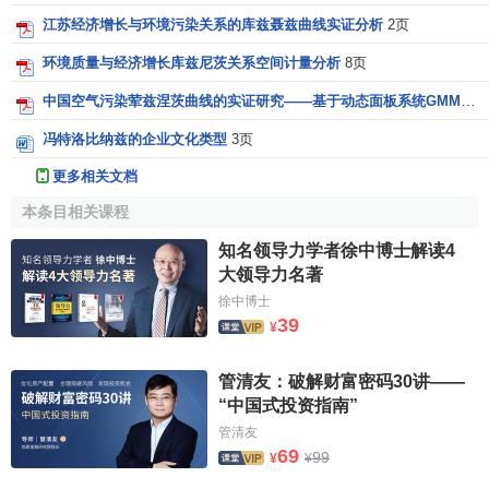
江苏经济增长与环境污染关系的库兹聂兹曲线实证分析
2页
环境质量与经济增长库兹尼茨关系空间计量分析
8页
中国空气污染荤兹涅茨曲线的实证研究——基于动态面板系统GMM与门限模型检验
冯特洛比纳兹的企业文化类型
3页
更多相关文档
本条目相关课程
知名领导力学者徐中博士解读4
大领导力名著
徐中博士
39
¥
管清友：破解财富密码30讲——
“中国式投资指南”
管清友
69
99
¥
¥