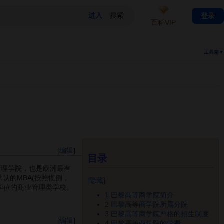
登录
百科VIP
工具箱▼
[
编辑
]
目录
管理学院，也是欧洲最有
承认的MBA(按照惯例，
[
隐藏
]
学位的商业管理类学校。
1
巴黎高等商学院简介
2
巴黎高等商学院所属分院
3
巴黎高等商学院严格的招生制度
[
编辑
]
4
巴黎高等商学院的学费