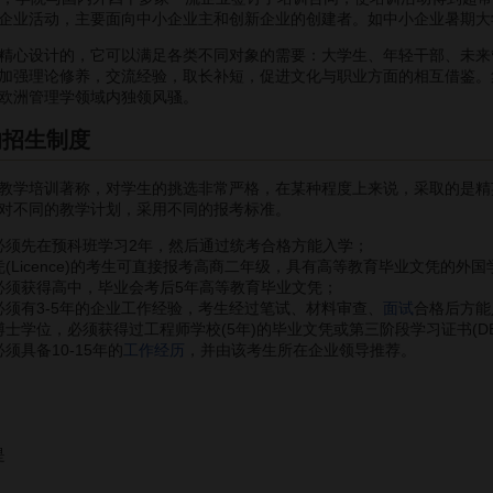
企业活动，主要面向中小企业主和创新企业的创建者。如中小企业暑期大
心设计的，它可以满足各类不同对象的需要：大学生、年轻干部、未来
加强理论修养，交流经验，取长补短，促进文化与职业方面的相互借鉴。
欧洲管理学领域内独领风骚。
的招生制度
学培训著称，对学生的挑选非常严格，在某种程度上来说，采取的是精
对不同的教学计划，采用不同的报考标准。
必须先在预科班学习2年，然后通过统考合格方能入学；
(Licence)的考生可直接报考高商二年级，具有高等教育毕业文凭的外
必须获得高中，毕业会考后5年高等教育毕业文凭；
须有3-5年的企业工作经验，考生经过笔试、材料审查、
面试
合格后方能
士学位，必须获得过工程师学校(5年)的毕业文凭或第三阶段学习证书(DE
具备10-15年的
工作经历
，并由该考生所在企业领导推荐。
是