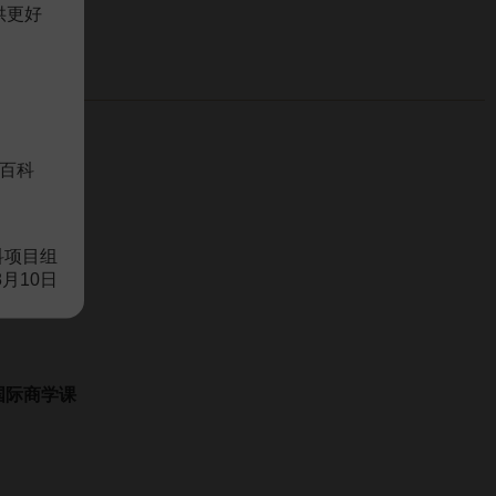
供更好
百科
科项目组
课
8月10日
国际商学课