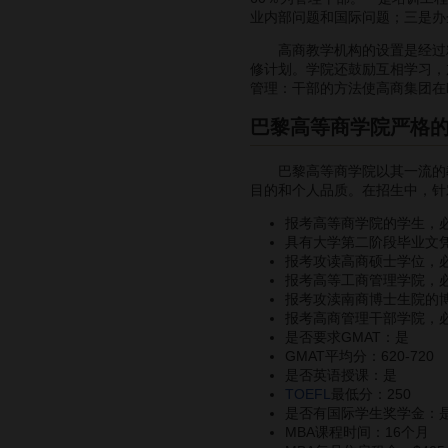
业内部问题和国际问题；三是办
高商教学机构的设置是经过精
修计划。学院还鼓励互相学习，
管理：干部的方法使高商集团在
巴黎高等商学院严格
巴黎高等商学院以其一流的教
目的和个人品质。在招生中，针
报考高等商学院的学生，
具有大学第二阶段毕业文凭
报考攻读高商硕士学位，
报考高等工商管理学院，必
报考攻渎南商博士生院的博
报考高商管理干部学院，必须
是否要求GMAT：是
GMAT平均分：620-720
是否英语授课：是
TOEFL
最低分：250
是否有国际学生奖学金：
MBA课程时间：16个月