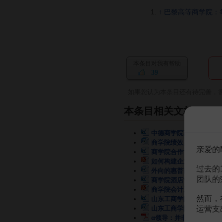
↑
巴黎高等商学院：每年
本条目对我有帮助
39
如果您认为本条目还有待完善，
本条目相关文档
中德商学院高等教育的比
商学院绩效办法-商学院
亲爱的
商学院合作协议
2页
如何构建企业商学院
33
过去的
外向的惠普商学院
6页
团队的
商学院酒店管理
5页
商学院会计系
76页
然而，
山东工商学院国际商学院
运营支
山东工商学院国际商学院
α领导：并非你在商学院