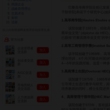
韩国企业
巴黎高等商学院目前已发展、成
战略管理理论
干部学院)和若干个研究中心(如
交易术语
朱明
1.高等商学院(Hautes Etudes c
流家
该院创建于1881年，招收高
以上内容根据网友推荐自动排序生成
商毕业文凭” (diplome de
已获得“巴黎高商毕业文凭”的
官方社群
2.高等工商管理学费(Institut Supe
企业管理者
加入
交流群
该学院创建于1969年。高等工
理论培训，4个月(可能去外国
创业者交流
加入
4—5年的实践经验。这是一种
群
3.高商博士生院(Doctorat HEC
AIGC交流
加入
群
该院建于1975年，1985
引导博士生进行教学与研究，其
市场营销人
加入
培养教师的同时，搏士生院还开
员交流群
4、高商管理干部学院(HEC Mana
人力资源师
加入
交流群
该院创建于970年，旨在提高
60％为管理干部。一是培训工程