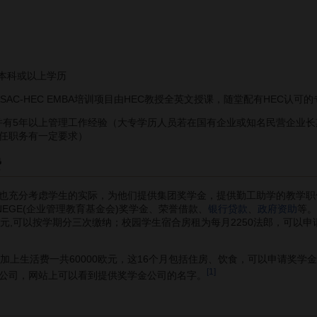
本科或以上学历
AC-HEC EMBA培训项目由HEC教授全英文授课，随堂配有HEC认可
有5年以上管理工作经验（大专学历人员若在国有企业或知名民营企业长
任职务有一定要求）
费
充分考虑学生的实际，为他们提供集团奖学金，提供勤工助学的教学职
EGE(企业管理教育基金会)奖学金、荣誉借款、
银行贷款
、
政府资助
等。
3欧元,可以按学期分三次缴纳；校园学生宿合房租为每月2250法郎，可以申
，加上生活费一共60000欧元，这16个月包括住房、饮食，可以申请奖
[1]
公司，网站上可以看到提供奖学金公司的名字。