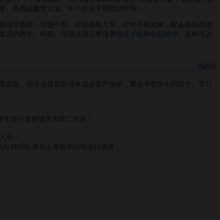
学、再挑战教学计划、中小企业干部轮训班等。
管理学教师、管理干部、企业领导人等，针对不同对象，配备相应的进
集团的教学、科研、培训活动注重培养
领导才能
和
创新精神
。这种培训
[
编辑
]
英政策。招生选拔在欧洲来说是最严格的，重点考察学生的智力、学习
国学生也可直接报考高商二年级；
入学；
A),经招生委员会考核和讨论进行选拔；