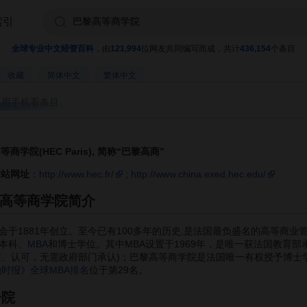
索引
全球专业中文经管百科
，由
121,994
位网友共同编写而成，共计
436,154
个条目
收藏
简体中文
繁体中文
用手机看条目
商学院(HEC Paris), 简称“巴黎高商”
网站网址
：
http://www.hec.fr/
;
http://www.china.exed.hec.edu/
高等商学院简介
1881年创立。至今已有100多年的历史,是法国最负盛名的高等商业
本科、
MBA
和博士学位。其中MBA设置于1969年，是唯一获法国教育部
审查、认可，无需政府部门承认)；巴黎高等商学院是法国唯一有权授予博士
融时报》全球MBA排名
位于第29名。
分院