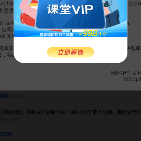
经过审慎地考虑，我们决定推出VIP会员收费制度，以便为您提
和更优质的内容。
库百科VIP会员（9.9元 / 年，
点击开通
），您的权益将包括：
广告阅读；
验证复制。
《沃顿商学院最实用的谈判课》
G·理查德·谢尔
更重要的是长期以来您对百科频道的支持。诚邀您加入MBA智库
会员，共渡难关，共同见证彼此的成长和进步！
6.6
¥
MBA智库百
EMBA国际商学课【第1期】：在家也能听世界名校EMBA商学
2023年
MBA智库特邀讲师
998
1298
¥
【4期合辑】EMBA国际商学课：用0.1%学费上哈佛、斯坦福等
EMBA讲师团
1998