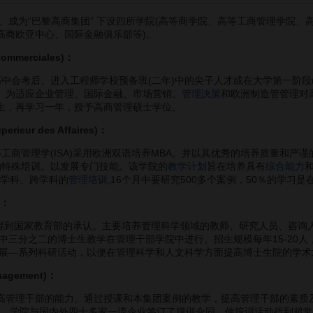
为“巴黎高商集团” 下设四所学院(高等商学院、高等工商管理学院、
高商欧亚中心、国际金融俱乐部等)。
ommerciales)：
中会考后、进入工程师学校预备班(二年)中的尖子人才或在大学第一阶段(
 HEC)。为适应企业管理、国际金融、市场营销、
管理决策
和欧洲制造管管理对高
学生，再学习一年，授予高商管理硕士学位。
rieur des Affaires)：
商管理学(ISA)采用欧洲双语培养MBA。并以其优秀的培养质量和严谨
)的特殊培训。以发展专门技能。该学院的
教学计划
旨在培养具有
综合能力
多学科、跨学科的
管理培训
,16个月中要研究500多个案例，50％的学习
)：
年得到国家教育部的承认。主要培养管理科学领域的教师、研究人员、咨询
中三分之二的博士生教学在管理干部学院中进行。招生规模每年15-20
展—系列科研活动，以便在管理科学和人文科学方面提高博士生院的学术
gement)：
管理干部的能力。通过授课和本集团案例的教学，提高管理干部的素质及其
，学院与国内外四十多家一流企业签订了培训合同，使培训活动得到超常的支