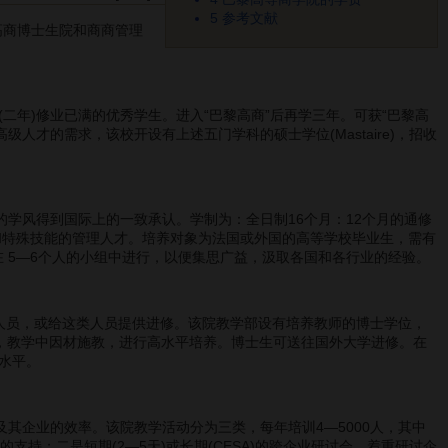
5
参考文献
高商博士生院和商商管理
二年)修业已满的优秀学生。进入“巴黎高商”后再学三年。可获“巴黎高
级人才的需求，该校开设有上述五门学科的硕士学位(Mastaire)，招收
的学风得到国际上的一致承认。学制为：全日制16个月：12个月的通修
和特殊技能的管理人才。培养对象为法国或外国的高等学校毕业生，需有
是在 5—6个人的小组中进行，以便集思广益，汲取各国和各行业的经验。
人员，或给这类人员提供进修。该院教学部设有培养教师的博士学位，
人，教学中因材施教，进行高水平培养。博士生可送往国外大学进修。在
水平。
企业的效率。该院教学活动分为三类，每年培训4—5000人，其中
持；二是短期(2—5天)或长期(CESA)的跨企业研讨会，着重研讨企