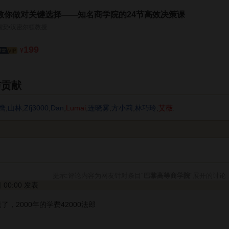
教你做对关键选择——知名商学院的24节高效决策课
瑞安•汉密尔顿教授
199
¥
与贡献
鹰
,
山林
,
Zfj3000
,
Dan
,
Lumai
,
连晓雾
,
方小莉
,
林巧玲
,
艾薇
.
提示:评论内容为网友针对条目"
巴黎高等商学院
"展开的讨论
日 00:00 发表
，2000年的学费42000法郎