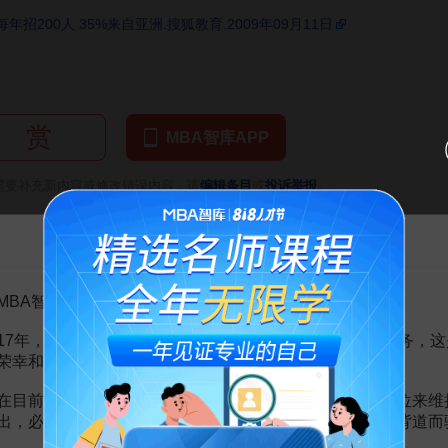
招200人 35%来自亚洲.搜狐教育.2009年09月11日
赏
MBA智库APP
。
需要补充新内容或修改错误内容，请
编辑条目
或
投诉举报
告MBA智库百科用户的一封信
较研究
6页
激励绩效考核
2页
MBA智库百科用户：
页
17年，百科频道一直以免费公益的形式为大家提供知识服务，这
荣幸和骄傲。
在目前越来越严峻的经营挑战下，单纯依靠不断增加广告位来维
会计协会章程
21页
出，必然会越来越影响您的使用体验，这也与我们的初衷背道而
会计协会管理章程
21页
所学到的
4页