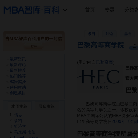
首页
专题
分类
条目
讨论
编辑
巴黎高等商学院
最新资讯
(重定向自
巴黎高商
)
最新评论
巴黎高等
最新推荐
热门推荐
官方
编辑实验
使用帮助
巴黎
创建条目
巴黎高等商学院由巴黎工商会于
本周推荐
最多推荐
名的高等商学院之一。该校设有
债券
MBA由国际公认的MBA协会
饮料
巴黎高等商学院在
2009年《金
经济学
马克斯·韦伯
巴黎高等商学院所属
Facebook公司