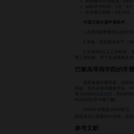
MBA每月住房租金：$405
MBA开学时间：1月、9月
申请最后期限：4月29日
中国大陆生源申请条件
1.具有国家教委承认的大学
2.具备一定的英语水平（SAS
3.具有8年以上工作经历，并
理工作经验，对于企业规模及所
巴黎高等商学院的学
高商集团学费昂贵，但学校也
协议。另外还有高教奖学金、FN
准为42000
法国法郎
，即640
约40法郎(早中晚三餐)。
2009年学费是42000欧元
府或者自己国家的大使馆，还有
参考文献