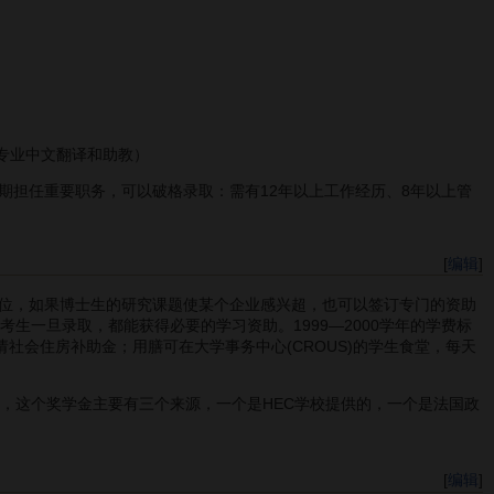
的专业中文翻译和助教）
期担任重要职务，可以破格录取：需有12年以上工作经历、8年以上管
[
编辑
]
位，如果博士生的研究课题使某个企业感兴超，也可以签订专门的资助
考生一旦录取，都能获得必要的学习资助。1999—2000学年的学费标
请社会住房补助金；用膳可在大学事务中心(CROUS)的学生食堂，每天
学金，这个奖学金主要有三个来源，一个是HEC学校提供的，一个是法国政
[
编辑
]