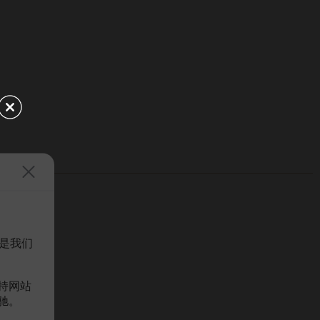
是我们
持网站
驰。