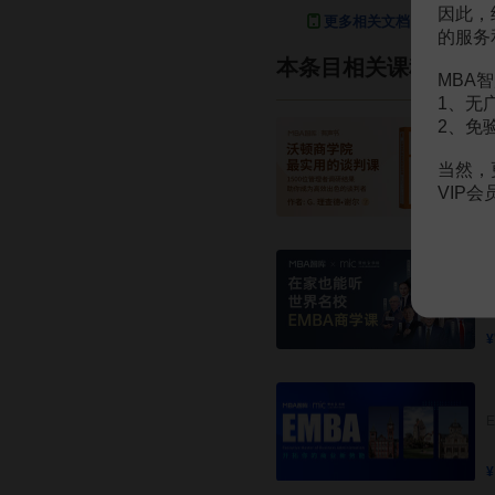
因此，
更多相关文档
的服务
本条目相关课程
MBA智
1、无
2、免
当然，
VIP
¥
¥