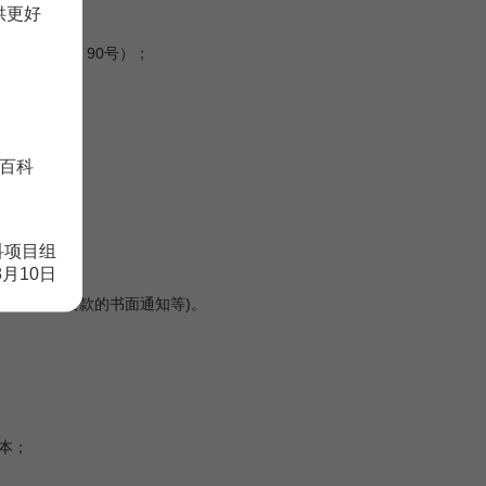
供更好
7号）；
【2003】90号）；
号）；
百科
科项目组
8月10日
于缴付投资款的书面通知等)。
副本；