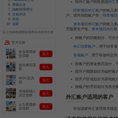
按外汇账户的性质或
外汇
韩国企业
战略管理理论
经常项目外汇账户
的收入来
交易术语
户、境外捐助账户等；
经常项目
朱明
资本项目外汇账户
的收入来
流家
币股票专户等。
资本项目外汇账
以上内容根据网友推荐自动排序生成
按账户的功能划分，可分
官方社群
外汇结算账户
，用于经常项
企业管理者
加入
专项账户
，用于存放特定外
交流群
按账户的资金形式划分，
创业者交流
加入
群
按开户期限划分为临时账
AIGC交流
按开户区域划分为异地账
加入
群
按账户的币别划分为美元
市场营销人
加入
员交流群
外汇账户适用的客户
人力资源师
加入
符合国家外汇管理有关规定、
交流群