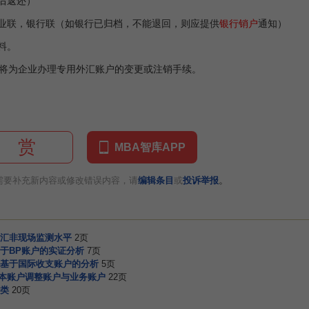
后返还）
业联，银行联（如银行已归档，不能退回，则应提供
银行销户
通知）
料。
为企业办理专用外汇账户的变更或注销手续。
赏
MBA智库APP
。
需要补充新内容或修改错误内容，请
编辑条目
或
投诉举报
汇非现场监测水平
2页
于BP账户的实证分析
7页
基于国际收支账户的分析
5页
基本账户调整账户与业务账户
22页
类
20页