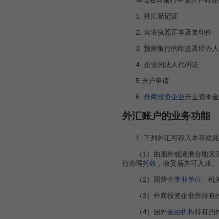
单位在向银行申请开户时应
1. 外汇登记证
2. 营业执照正本及复印件
3. 预留银行的印鉴及经办人
4. 企业的法人代码证
5.开户申请
6.
外商投资企业
开立资本金
外汇账户的业务功能
1. 下列外汇可存入本存款账
（1）由国外或港澳台地区汇
行办理
托收
，收妥后方可入账。
（2）国营企
事业单位
、机
（3）外商投资企业所持有
（4）国外
金融机构
持有的