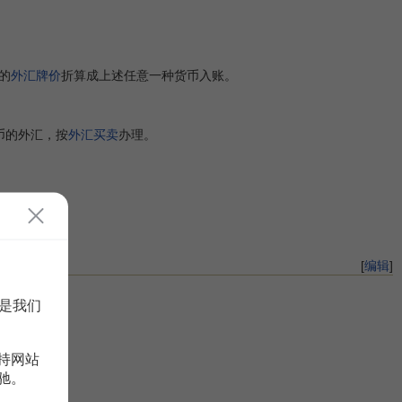
的
外汇牌价
折算成上述任意一种货币入账。
币的外汇，按
外汇买卖
办理。
[
编辑
]
是我们
持网站
驰。