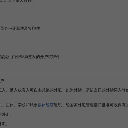
提交以下相关资料：
员身份证原件及复印件
需提供由外管局签发的开户核准件
户
入、携入或寄入可自由兑换的外汇。如为外钞，需按当日的外钞买入牌价
关、团体、学校和城乡
集体经济
组织，经国家外汇管理部门批准可以保存
的外汇。
外汇。