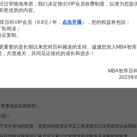
经过审慎地考虑，我们决定推出VIP会员收费制度，以便为您提
步调整经常项目外汇账户管理政策有关问题的通知》（汇发【2002】8
和更优质的内容。
国际承包工程等项下经常项目外汇账户管理政策有关问题的通知》（汇发
库百科VIP会员（9.9元 / 年，
点击开通
），您的权益将包括：
市境外驻华商务机构外汇管理有关问题的批复》（汇复【2003】113
广告阅读；
验证复制。
调整经常项目外汇管理政策的通知》（汇发【2006】19号）。
更重要的是长期以来您对百科频道的支持。诚邀您加入MBA智库
会员，共渡难关，共同见证彼此的成长和进步！
资本金账户申请书》；
MBA智库百
还)；
2023年
补充说明材料(如
合资
合同
、章程中关于资金到位进度的条款、投资方关
更事项及其原因等)；
还)；
于
资本
变动的批复、变更后的批准证书及工商变更登记证明或营业执照
提供能反映原外汇账户贷方累计出资情况的进账单及余额的对账单；