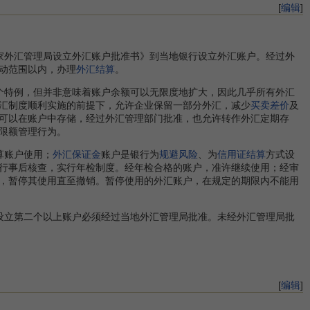
[
编辑
]
家外汇管理局设立外汇账户批准书》到当地银行设立外汇账户。经过外
动范围以内，办理
外汇结算
。
特例，但并非意味着账户余额可以无限度地扩大，因此几乎所有外汇
汇制度顺利实施的前提下，允许企业保留一部分外汇，减少
买卖差价
及
可以在账户中存储，经过外汇管理部门批准，也允许转作外汇定期存
限额管理行为。
算账户使用；
外汇保证金
账户是银行为
规避风险
、为
信用证结算
方式设
行事后核查，实行年检制度。经年检合格的账户，准许继续使用；经审
，暂停其使用直至撤销。暂停使用的外汇账户，在规定的期限内不能用
立第二个以上账户必须经过当地外汇管理局批准。未经外汇管理局批
[
编辑
]