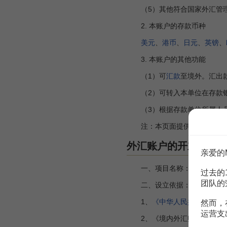
（5）其他符合国家外汇管理
2. 本账户的存款币种
美元
、
港币
、
日元
、
英镑
、
3. 本账户的其他功能
（1）可
汇款
至境外。汇出
（2）可转入本单位在存款银
（3）根据存款单位所属人员
注：本页面提供信息仅供参考
外汇账户的开立、变
亲爱的
一、项目名称：外汇账户的开
过去的
团队的
二、设立依据：
1、
《中华人民共和国外汇
然而，
运营支
2、《境内外汇账户管理规定》(