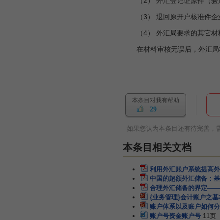
（2） 外汇登记证原件（验
（3） 退回原开户核准件企
（4） 外汇局要求的其它材
在材料审核无误后，外汇局将
本条目对我有帮助
29
如果您认为本条目还有待完善，
本条目相关文档
利用外汇账户系统提高外
中国的超额外汇储备：基
合理外汇储备的界定——
{业务管理}会计账户之
账户体系以及账户如何分
账户号资金账户号
11页