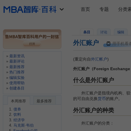
首页
专题
分类
条目
讨论
编辑
外汇账户
用手机看
最新资讯
(重定向自
外汇帐户
)
最新评论
最新推荐
外汇账户（Foreign Exchange 
热门推荐
编辑实验
什么是外汇账户
使用帮助
创建条目
外汇账户是指境内机构、驻
的可自由兑换
货币
的账户。
本周推荐
最多推荐
外汇账户的种类
债券
饮料
经济学
外汇账户的分类：
马克斯·韦伯
Facebook公司