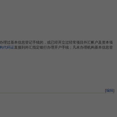
办理过基本信息登记手续的，或已经开立过经常项目外汇帐户及资本项
构代码证
直接到外汇指定银行办理开户手续；凡未办理机构基本信息登
[
编辑
]