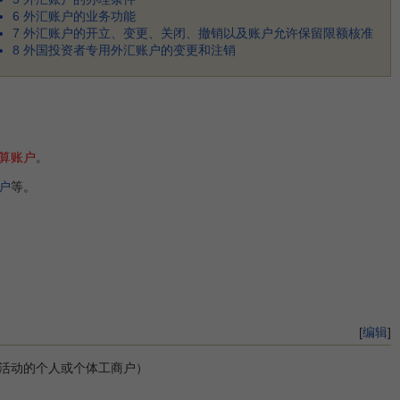
6
外汇账户的业务功能
7
外汇账户的开立、变更、关闭、撤销以及账户允许保留限额核准
8
外国投资者专用外汇账户的变更和注销
算账户
。
户
等。
[
编辑
]
活动的个人或个体工商户）