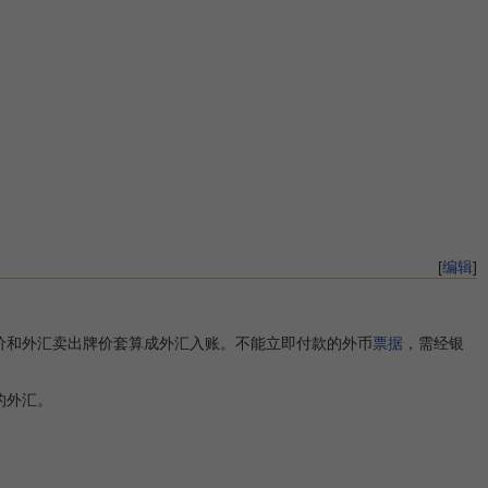
[
编辑
]
和外汇卖出牌价套算成外汇入账。不能立即付款的外币
票据
，需经银
的外汇。