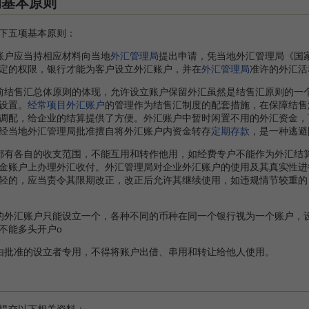
的基本原则
下五项基本原则：
户应当持相应材料向当地
外汇管理局
提出申请，凭当地外汇管理局《国
定的权限，银行才能为客户设立外汇账户，并在
外汇管理局
准许的外汇活
结售汇总体原则的体现，允许设立账户保留外汇虽然是结售汇原则的一个
设置。
经常项目外汇账户
的管理作为结售汇制度的配套措施，在保障结售
调配，给企业的结算提供了方便。外汇账户中暂时闲置不用的外汇资金，
经当地外汇管理局批准擅自将外汇账户内资金转存
定期存款
，是一种逃避
有各自的收支范围，不能互用和转作他用，如经费专户不能作为外汇结
金账户上办理外汇收付。外汇管理局对企业外汇账户的使用及其真实性进
轻的，应当责令其限期改正，改正后允许其继续使用，如违规情节较重的
外汇账户只能设立一个，各种不同的币种在同一个银行视为一个账户，设
不能多头开户o
批准的设立者专用，不得将账户出借、串用和转让给他人使用。