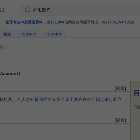
索引
全球专业中文经管百科
，由
121,994
位网友共同编写而成，共计
436,154
个条目
收藏
简体中文
繁体中文
条目
Account）
[
编辑
]
目
华机构、个人
对外贸易经营者
及
个体工商户
在
外汇指定银行
开立
[
隐
[
编辑
]