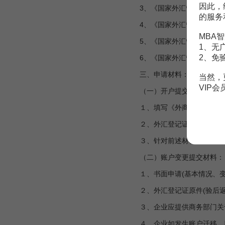
因此，
3、《国家外汇管理局关于进一
的服务
4、《国家外汇管理局关于调整
MBA智
5、《国家外汇管理局关于义乌
1、无
2、免
6、《国家外汇管理局关于关于
三、申请材料：
当然，
VIP
（一）开户提交材料：
１、填写《外商投资企业开立
２、外汇登记证原件(验后返
３、针对前述材料应当提供的
（二）账户变更提交材料：
１、书面申请(基本情况、变
２、外汇登记证原件(验后返
３、企业应提供商务部门关
４、企业如发生账户迁移，应