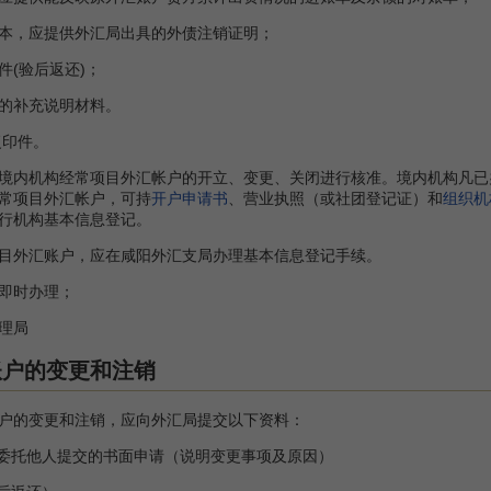
，应提供外汇局出具的外债注销证明；
(验后返还)；
的补充说明材料。
复印件。
内机构经常项目外汇帐户的开立、变更、关闭进行核准。境内机构凡已
常项目外汇帐户，可持
开户申请书
、营业执照（或社团登记证）和
组织机
行机构基本信息登记。
外汇账户，应在咸阳外汇支局办理基本信息登记手续。
即时办理；
理局
账户的变更和注销
的变更和注销，应向外汇局提交以下资料：
委托他人提交的书面申请（说明变更事项及原因）