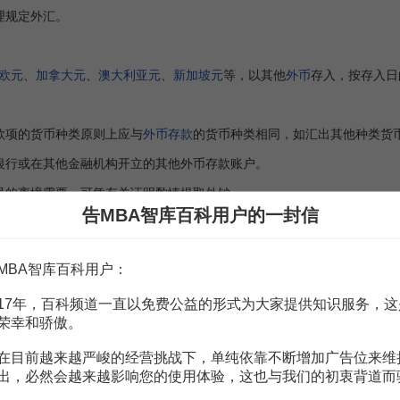
规定外汇。
欧元
、
加拿大元
、
澳大利亚元
、
新加坡元
等，以其他
外币
存入，按存入日
款项的货币种类原则上应与
外币存款
的货币种类相同，如汇出其他种类货
行或在其他金融机构开立的其他外币存款账户。
的离境需要，可凭有关证明酌情提取外钞。
告MBA智库百科用户的一封信
，具体以当地网点的公告与规定为准，最终解释权属
中国工商银行
。
更、关闭、撤销以及账户允许保留限额核准
MBA智库百科用户：
立、 变更、关闭、撤销以及账户允许保留限额核准
17年，百科频道一直以免费公益的形式为大家提供知识服务，这
荣幸和骄傲。
管理条例》
（1996年国务院193号令）；
在目前越来越严峻的经营挑战下，单纯依靠不断增加广告位来维
出，必然会越来越影响您的使用体验，这也与我们的初衷背道而
银发【1997】416号)；