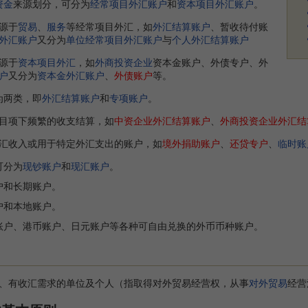
资金
来源划分，可分为
经常项目外汇账户
和
资本项目外汇账户
。
源于
贸易
、
服务
等经常项目外汇，如
外汇结算账户
、暂收待付账
外汇账户
又分为
单位经常项目外汇账户
与
个人外汇结算账户
源于
资本项目外汇
，如
外商投资企业
资本金账户、外债专户、外
户
又分为
资本金外汇账户
、
外债账户
等。
为两类，即
外汇结算账户
和
专项账户
。
目项下频繁的收支结算，如
中资企业外汇结算账户
、
外商投资企业外汇结
汇收入或用于特定外汇支出的账户，如
境外捐助账户
、
还贷专户
、
临时账
可分为
现钞账户
和
现汇账户
。
户和长期账户。
户和本地账户。
账户、港币账户、日元账户等各种可自由兑换的外币币种账户。
有收汇需求的单位及个人（指取得对外贸易经营权，从事
对外贸易
经营