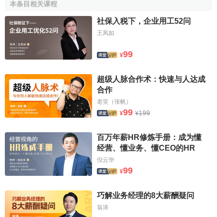
本条目相关课程
社保入税下，企业用工52问
王凤如
99
¥
超级人脉合作术：快速与人达成
合作
老笑（张帆）
99
199
¥
¥
百万年薪HR修炼手册：成为懂
经营、懂业务、懂CEO的HR
倪云华
99
¥
巧解业务经理的8大薪酬疑问
翁涛