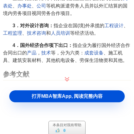
表处
、
办事处
、
公司
等机构派遣劳务人员并以外汇结算的国
境内劳务项目视同劳务合作项目。
3．对外设计咨询：
指企业在国(境)外承揽的
工程设计
、
工程监理
、
技术咨询
和
人员培训
等经济活动。
4．国外经济合作项下出口：
指企业为履行国外经济合作
合同出口的
产品
，
技术
等，分为六类：
成套设备
、施工机
具、建筑安装材料、其他机电设备、劳保生活物资和其他。
参考文献
1.0
1.1
↑
崔述强主编.统计知识简明读本.中国统计出版
打开MBA智库App, 阅读完整内容
社,2004年10月第1版.
本条目对我有帮助
0