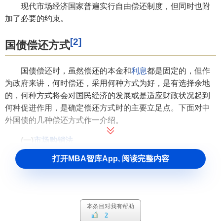
现代市场经济国家普遍实行自由偿还制度，但同时也附
加了必要的约束。
[2]
国债偿还方式
国债偿还时，虽然偿还的本金和
利息
都是固定的，但作
为政府来讲，何时偿还，采用何种方式为好，是有选择余地
的，何种方式将会对国民经济的发展或是适应财政状况起到
何种促进作用，是确定偿还方式时的主要立足点。下面对中
外国债的几种偿还方式作一介绍。
(一)
市场购销法
打开MBA智库App, 阅读完整内容
市场购销法
是指政府根据国债市场行情，适时购进国债
券，以此在该债券到期之前逐步清偿的一种偿付方式。它是
西方国家一种主要的国债偿还办法，具体做法是政府通过
中
央银行
的
公开市场业务
在
证券市场
上陆续收购国债券。当某
本条目对我有帮助
种国债期满时，绝大部分已被政府所持有，债券的偿还只不
2