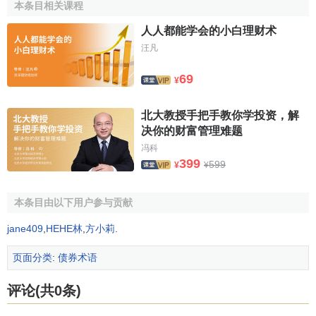
本条目相关课程
它又称为
号码顺序法
。这种偿还方法不利于国债的流通。因
人人都能学会的小白理财术
为国债的偿还期限长短不同，
收益率
也就不同，相应地在市
场上的买卖价格也就不同，所以该方法不利于
债券市场
的稳
汪凡
定。按次偿还法多用于
地方公债
，如美国各州及地方政府发
69
¥
行的公债多数采用这种偿还法，原因是地方政府的公债通常
不能流通。
北大教授手把手教你学投资，解
(四)一次偿还法
决你的财富管理难题
冯科
一次偿还法是指政府对发行的国债实行到期后按票面额
399
599
¥
¥
一次全部兑付本息的方法。我国自1985年以后向个人发行的
国库券
及政府的其他债券(如
国家重点建设债券
、保值国债、
本条目由以下用户参与贡献
特种国债
等)一般采用这种方式办理还本付息。
jane409
,
HEHE林
,
方小莉
.
(五)提前偿还法
页面分类
:
债券术语
提前偿还法是指当政府发行的国债尚未到期，但所积累
的资金已充分满足所需资金时，即可由政府提前偿还债务的
评论(共0条)
一种方式。但有时非属上述情况，而是为了解决某些特殊问