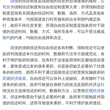
国债
的偿还制度是指国债的偿还所必须遵循的规程，它
可分为强制偿还制度和自由偿还制度两大类；所谓强制偿还
制度是指有关国债的偿还时间、数额、场所、方式及其他各
种偿债条件，均按国债发行时所颁布的法令和契约规定执
行，政府不得任意变更。所谓自由偿还制度是指政府对于国
债的偿还时间、数额、方式、场所等条件，可以不受法规或
契约
的约束，均能自由选择和决定。
国债
的强制偿还和自由偿还各有利弊。强制偿还可以使
政府对国债还本付息的时间、数额和方法等方面规范化，有
利于维护政府的债信，也有利于迫使政府按时足额地偿还债
务，避免形成过多的债务累积。但是政府缺乏必要的了结债
务的机动性，因而不利于通过国债偿还过程贯彻实施政府的
宏观经济政策
。自由偿还可以弥补上述缺陷，具有随时了结
债务的机动性。政府可根据自身财力的状况及国民经济运行
情况自主选择偿还的时间、数额和方法，以贯彻
宏观经济政
策
。但这种制度由于缺乏必要的约束，政府有可能拖延对国
债的偿还时间，进而导致债务累积，不利于维护政府债信。