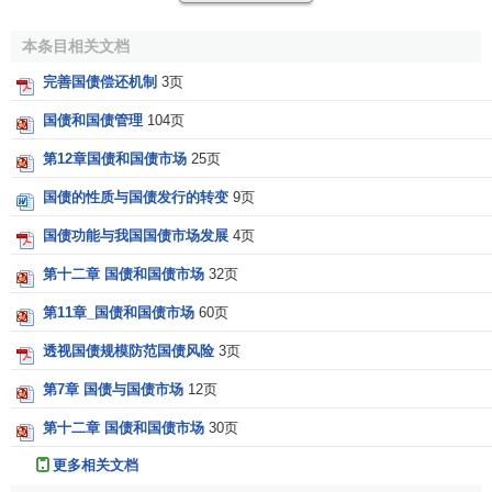
过是政府内部的账目处理问题。需要说明的是，该方法只适
用于各种期限的
上市国债
，并以
短期国债
为主。
本条目相关文档
(二)
抽签偿还法
完善国债偿还机制
3页
抽签偿还法
是指在国债偿还期内，分年度确定一定的偿
国债和国债管理
104页
还比例，由政府按国债券号码抽签对号，如约偿付本息，直
第12章国债和国债市场
25页
到偿还期结束，全部国债中签偿清为止的一种方式。抽签又
国债的性质与国债发行的转变
9页
可分为一次性抽签和分次抽签两种。前者是指对政府发行的
某期国债，在它到期前的某个时间举行抽签仪式，集中把各
国债功能与我国国债市场发展
4页
年度每次还本债券的号码全部抽出，予以公告。例如，我国
第十二章 国债和国债市场
32页
1981—1984年发行的四期国库券，就采用一次
抽签法
；后者
是对政府发行的某期国债按分批还本的次数定期抽签，以确
第11章_国债和国债市场
60页
定还本债券的号码，分几批还本就分几次抽签。我国1954—
透视国债规模防范国债风险
3页
1958年发行的国家经济建设国债就采用分次抽签法。
第7章 国债与国债市场
12页
(三)
按次偿还法
第十二章 国债和国债市场
30页
按次偿还法是指政府对发行的国债，按号码的先后顺序
更多相关文档
固定偿还期限，并按号码到期日进行偿还的一种方式。所以