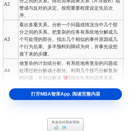
分之间的关系。得出简单因果关系（A 导致B）或
A2
赞成与反对的决定。按照重要程度设定先后次
序。
看出多重关系。分析一个问题或情况当中几个部
分之间的关系。把复杂的任务有系统地分解成几
A3
个可处理的部分。找出几个相似的事件原因或几
个行为后果。多半预料到障碍为何，并事先设想
接下来的步骤。
做复杂的计划或分析。有系统地将复杂的问题或
A4
处理过程分解成小部分。利用几个技巧分解复杂
的问题，并加以解决；或得出长串的因果关系。
做非常复杂的计划或分析。有系统地将多面向的
打开MBA智库App, 阅读完整内容
A5
问题或处理过程分解成小部分；利用几个分析技
巧找出几个解决方案并衡量每个方案的价值。
做极度复杂的计划或分析。组织、依序排列和分
A6
析极度复杂、互相依赖的系统。
本条目对我有帮助
10
B
被提出之问题的大小。