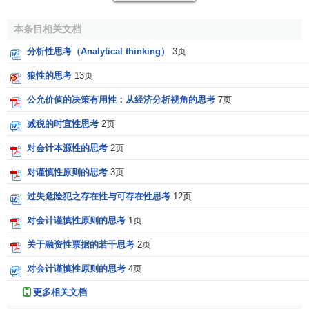
B1
关系到一或两上人的
绩效
。
本条目相关文档
关系到小型工作单位，或关系到中型的销售，或
B2
分析性思考（Analytical thinking）
3页
较大单位绩效的一个面向。
狼性的思考
13页
关系到一个进行中的问题。可能涉及中型的工作
B3
单位、几个交易或一个非常大的交易。
公允价值的决策有用性：从经济分析视角的思考
7页
关系到整体的绩效。涉及大型公司的主要部门或
B4
减税的时宜性思考
2页
一整个小型公司的绩效。
对会计本源性的思考
2页
关系到长期的绩效。涉及到复杂环境中的主要部
B5
门或整家公司。
对谨慎性原则的思考
3页
虽然本分级表与工作规模密切相关，但位置安排的考虑也
过失危险犯之存在性与可存在性思考
12页
很重要，因为问题大小的幅度差异太大的话，可能会超过
对会计谨慎性原则的思考
1页
一个人的分析或概念思考的负荷能力。
关于融资性票据的若干思考
2页
对会计谨慎性原则的思考
4页
更多相关文档