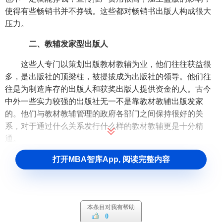
使得有些畅销书并不挣钱。这些都对畅销书出版人构成很大
压力。
二、教辅发家型出版人
这些人专门以策划出版教材教辅为业，他们往往获益很
多，是出版社的顶梁柱，被提拔成为出版社的领导。他们往
往是为制造库存的出版人和获奖出版人提供资金的人。古今
中外一些实力较强的出版社无一不是靠教材教辅出版发家
的。他们与教材教辅管理的政府各部门之间保持很好的关
系，对于通过什么关系发行什么样的教材教辅更是十分精
通。
三、嗜好评奖型出版人
打开MBA智库App, 阅读完整内容
这些人专门或主要以出版获得各种奖项的图书为己任。
他们不用考虑书出版后会不会卖掉，只要能评上奖，就万事
大吉。加上出版社的上级部门以获奖书多少考察出版社负责
本条目对我有帮助
人的业绩，所以出版社的负责人也愿意出版获奖图书。他们
0