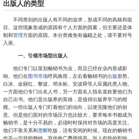
出版人的类型
不同类别的出版人有不同的追求，形成不同的风格和面
目。这些现象形成的原因有个人方面的因素，但主要还是体
制和
管理
方面的原因。本分类难免有偏颇之处，请不要对号
入座。
一、引领市场型出版人
他们专门以策划畅销书为业，而且已经在业内形成影
响。他们在
图书市场
呼风唤雨，左右着畅销书的
出版
形势。
白冰、金丽红、黎波、邓永标、安波舜等人应属此类人物。
一方面他们专门出名人书，另一方面名人指名道姓要他们为
自己出书。他们是出版界的英雄，是值得出版界学习的楷
模。一些出版人专门盯着他们的动向，以便克隆他们的创
意。但是他们面对的市场压力也比较大，要求每本书都成为
畅销书，是十分不易的，必须时时保持对市场的高度关注。
他们不靠关系和
垄断
吃饭，没有安闲的时候。现在的畅销书
也不一定就能挣钱，宣传推广费用很高，加上盗版的影响，