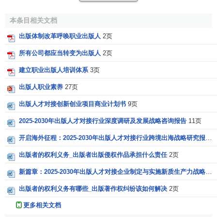
深深懂得各种奖项的操作规则，价值取向，专门策划相关图
书。由于过去评奖偏重于大部头的图书，所以评奖图书投入
本条目相关文档
一般较大，少则十几万多则几十万，甚至二三百万的都不稀
出版体制改革呼唤职业出版人
2页
奇。这些出版人得奖后，工资可以提高，职称可以顺利评
所有公司都应当转变为出版人
2页
上，真是春风得意。但是这些人往往为同事诟病，他们往往
也是制造大量库存的人。
建立职业出版人培训体系
3页
四、学术绅士型出版人
出版人职业素养
27页
出版人才对接创新创业项目商业计划书
9页
这些人专以出版学术著作为己任，认为出版大众化图书
有损自己的学术品位。他们决不乱出书，出版的图书大多能
2025-2030年出版人才对接行业深度调研及发展战略咨询报告
11页
保本微利，他们也是十分可敬的出版人，虽然没有给出版社
开启海外征程：2025-2030年出版人才对接行业跨境出海战略研究报告
挣到多少钱，但对国家和民族文化建设贡献良多。他们往往
出版者的权利义务_出版者出版侵权作品承担什么责任
2页
比较敬业，对专业了解很多，自己往往也是这方面的研究人
员，甚至是专家。他们有很高的文化追求，有自己明确的文
新篇章：2025-2030年出版人才对接企业制定与实施新质生产力战略研究报告
化和图书定位。但是出版社只靠这些人是很难生存下去的。
出版者的权利义务有哪些_出版著作权纠纷该如何解决
2页
五、理论研究型出版人
更多相关文档