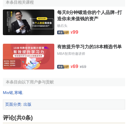
这些人一方面在出版社做编辑，另一方面对涉及的出版
本条目相关课程
界的理论问题有浓厚的研究兴趣，能经常在报刊上见到他们
每天8分钟锻造你的个人品牌--打
的文章。他们往往超脱了本单位和地域观念的束缚，看问题
造你未来值钱的资产
往往从全国的角度考虑。关注点较高，研究的问题也不局限
杨石头
在一社一地，而是着眼全国的出版问题。这些人未必能策划
99
¥
出好书，但对理论问题的认识较为深刻。大学和科研机构里
的出版专业的研究人员和部分出版社内的研究人员，都应该
有效提升学习力的18本精选书单
属于此类出版人。
MBA智库特邀讲师
六、制造库存型出版人
69
69
¥
¥
他们往往打着"以俗养雅"、"社会效益第一"等旗号，随意
出书，只要自己感兴趣的书就出版，根本不管书能否卖得出
本条目由以下用户参与贡献
去，靠的就是出版社有一些教材或其他高额收入作支撑。他
Mis铭
,
寒曦
.
们往往喜欢大书套书，成规模，摆起来气派、好看。选题大
得让人害怕，这些人可谓有气魄，但造成海量
库存
，给出版
页面分类
:
出版
界贻害无穷。据调查，某家出版社的一名编辑名下库存图书
评论(共0条)
码洋高达几千万。