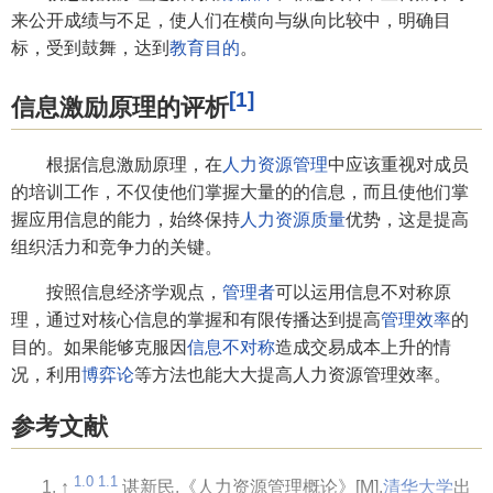
来公开成绩与不足，使人们在横向与纵向比较中，明确目
标，受到鼓舞，达到
教育目的
。
[1]
信息激励原理的评析
根据信息激励原理，在
人力资源管理
中应该重视对成员
的培训工作，不仅使他们掌握大量的的信息，而且使他们掌
握应用信息的能力，始终保持
人力资源质量
优势，这是提高
组织活力和竞争力的关键。
按照信息经济学观点，
管理者
可以运用信息不对称原
理，通过对核心信息的掌握和有限传播达到提高
管理效率
的
目的。如果能够克服因
信息不对称
造成交易成本上升的情
况，利用
博弈论
等方法也能大大提高人力资源管理效率。
参考文献
1.0
1.1
↑
谌新民.《人力资源管理概论》[M].
清华大学
出