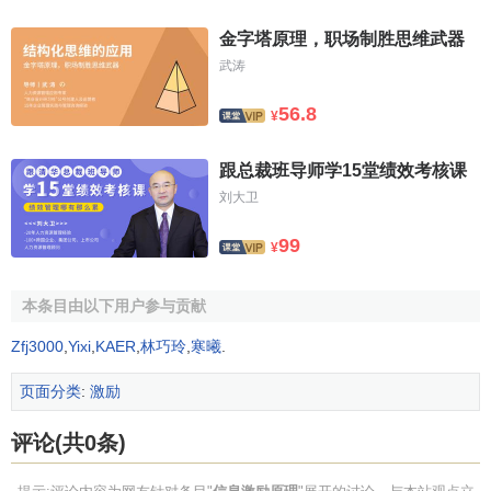
金字塔原理，职场制胜思维武器
武涛
56.8
¥
跟总裁班导师学15堂绩效考核课
刘大卫
99
¥
本条目由以下用户参与贡献
Zfj3000
,
Yixi
,
KAER
,
林巧玲
,
寒曦
.
页面分类
:
激励
评论(共0条)