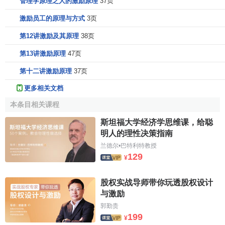
管理学原理之人的激励原理
37页
激励员工的原理与方式
3页
第12讲激励及其原理
38页
第13讲激励原理
47页
第十二讲激励原理
37页
更多相关文档
本条目相关课程
斯坦福大学经济学思维课，给聪
明人的理性决策指南
兰德尔•巴特利特教授
129
¥
股权实战导师带你玩透股权设计
与激励
郭勤贵
199
¥