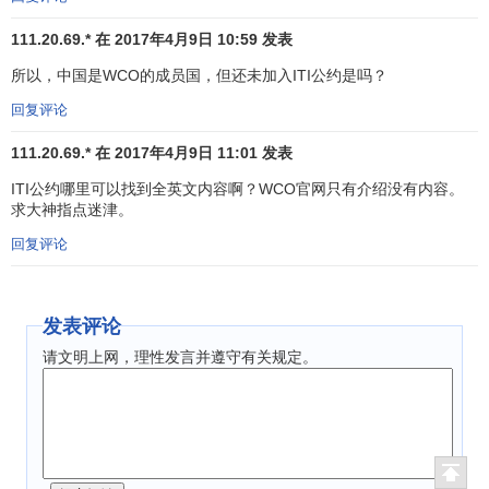
一般而言，WCO负责研究所有涉及海关合作的问题，
111.20.69.* 在 2017年4月9日 10:59 发表
即：
所以，中国是WCO的成员国，但还未加入ITI公约是吗？
1、从技术角度对海关制度和相关的经济因素进行审议，
回复评论
以便提出获得最高程度协调和统一的实际方法；
111.20.69.* 在 2017年4月9日 11:01 发表
2、起草公约；
ITI公约哪里可以找到全英文内容啊？WCO官网只有介绍没有内容。
3、提出建议，确保公约的统一解释和实施；
求大神指点迷津。
回复评论
4、从
调解
的角度出发提出建议，协调解决涉及公约解释
和实施方面的争议，但WCO不是法院，不能偏袒任何一方和
实行裁决；
发表评论
5、主动或应请求，向有关成员政府提供海关事务方面的
请文明上网，理性发言并遵守有关规定。
资料或意见；
6、就其主管范围所涉及的事务与其它
国际组织
进行合
作。