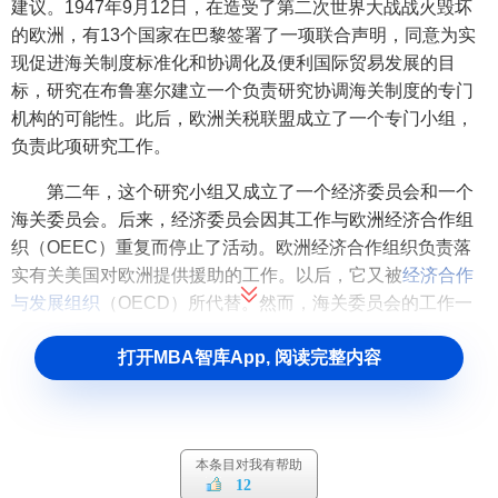
建议。1947年9月12日，在造受了第二次世界大战战火毁坏
的欧洲，有13个国家在巴黎签署了一项联合声明，同意为实
现促进海关制度标准化和协调化及便利国际贸易发展的目
标，研究在布鲁塞尔建立一个负责研究协调海关制度的专门
机构的可能性。此后，欧洲关税联盟成立了一个专门小组，
负责此项研究工作。
第二年，这个研究小组又成立了一个经济委员会和一个
海关委员会。后来，经济委员会因其工作与欧洲经济合作组
织（OEEC）重复而停止了活动。欧洲经济合作组织负责落
实有关美国对欧洲提供援助的工作。以后，它又被
经济合作
与发展组织
（OECD）所代替。然而，海关委员会的工作一
直继续进行，主要负责三个方面的工作，包括对一些国家的
打开MBA智库App, 阅读完整内容
海关技术问题进行比较研究，使这些国家的海关制度协调化
和标准化；制订一个统一的商品分类目录和采用一个统一的
海关估价的价格定义；同时，它还研究其他方面的海关法
规。这三方面的工作为后来于1950年12月15日在布鲁塞尔签
本条目对我有帮助
订的三个公约奠定了基础。这三个公约分别是：
12