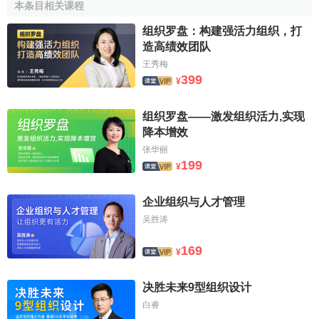
基斯坦。中国于1983年7月18日成为该组织的正式成员。香
本条目相关课程
港和澳门分别于1987年和1993年作为单独关境区（非主权国
组织罗盘：构建强活力组织，打
家的身份）加入WCO。
造高绩效团队
王秀梅
世界海关组织的一般原则
399
¥
世界海关组织是唯一在世界范围内专门研究海关事务的
组织罗盘——激发组织活力,实现
政府间
国际组织
，为了履行使命，WCO承担以下职责:
降本增效
张华丽
1、负责制订、维护、支持和推广有关其制定的国际性文
199
¥
件，以协调和统一各成员采用协调和简化的海关制度和手
续，对货物、人员和运输工具的进出境活动进行监管，促进
企业组织与人才管理
各国的经济贸易发展和社会安定。
吴胜涛
2、加强对各成员的工作，使各成员通过有效的监管和执
169
¥
法保证各国的法律得到遵守，特别是通过努力，最大程度地
提高各成员之间及各成员与其它国际组织之间的合作水平和
决胜未来9型组织设计
成效，打击各种违犯海关法规的行为。
白睿