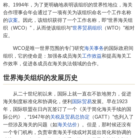
称。1994年，为了更明确地表明该组织的世界性地位，海关
合作理事会年会通过了一项有关为该组织命名一个工作名称
的
议案
。因此，该组织获得了一个工作名称，即“世界海关组
织（WCO）”，从而使该组织与“
世界贸易组织
（WTO）”相对
应。
WCO是唯一世界范围的专门研究
海关事务
的国际政府间
组织，它的使命是：加强各成员海关
工作效益
和提高海关工
作效率，促进各成员在海关执法领域的合作。
世界海关组织的发展历史
从二十世纪初以来，国际上就一直在不歆地努力，促进
海关制度标准化和协调化，便利
国际贸易
发展。早在1923
年，国际联盟在日内瓦签订了一个《关于简化海关手续的国
际公约》，“1947年的
关税及贸易总协定
（GATT）”也列入了
一些涉及海关的问题（如
海关估价
）。但是，那时候还没有
一个专门机构，负责审查海关手续或对其提出简化和协调的