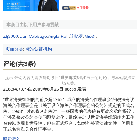
3、通过促进成员之间及其与其它国际组织之间的交流和
199
¥
合作，注重
人力资源
的开发，改善海关的
管理
、工作方法和
交流好的做法，帮助各成员努力应对现代环境的挑战和适应
本条目由以下用户参与贡献
新形势的变化。
Zfj3000
,
Dan
,
Cabbage
,
Angle Roh
,
连晓雾
,
Mis铭
.
WCO使用两种正式语言，即英语和法语。但是，西班牙
语也被作为一种工作语言，在估价技术委员会上用于讨论
页面分类
:
标准认证机构
“GATT/WTO估价协议”所涉及的估价问题；西班牙语和俄语
还被用于涉及有关“1972年集装箱海关公约”方面的工作。最
评论(共3条)
近，西班牙语又被作为在原产地规则技术委员会中使用的正
式工作语言。
提示:评论内容为网友针对条目"
世界海关组织
"展开的讨论，与本站观点立
场无关。
218.94.73.* 在 2009年8月26日 08:35 发表
WCO的年度
财政预算
主要来源于各成员缴纳的会费，基
本是按照联合国会费分摊方法计算。最低会费为预算额度的
"世界海关组织的的前身是1952年成立的海关合作理事会"的说法有误,
海关合作理事会是《关于设立海关合作理事会的公约》规定的正式名
0.15％。我国缴纳的会费约为400万
比利时法郎
，占会费总额
称。1993年讨论修改名称时，一些国家的代表确有更改名称的提议，
的0.76%。
但涉及修改公约会使问题复杂化，最终决定以世界海关组织作为工作
名称以体现其世界性，但在正式场合，如对外签署法律文件，仍用其
世界海关组织的职责和目标
正式名称海关合作理事会。
回复评论