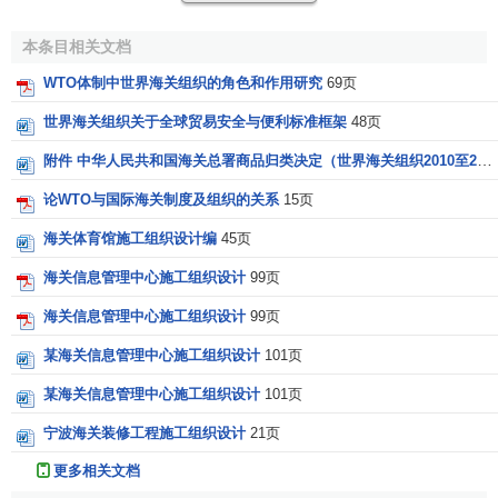
1、
《关于建立海关合作理事会的公约》
（1952年11月4
日生效）
本条目相关文档
WTO体制中世界海关组织的角色和作用研究
69页
2、
《关于海关货物估价的公约》
（1953年7月28日生
效）
世界海关组织关于全球贸易安全与便利标准框架
48页
附件 中华人民共和国海关总署商品归类决定（世界海关组织2010至2011年商品归类决定）
3、
《关于海关税则商品归类目录的公约》
（1959年9月
11日生效）
论WTO与国际海关制度及组织的关系
15页
海关合作理事会因此于1952年在比利时首都布鲁塞尔诞
海关体育馆施工组织设计编
45页
生。该组织的第一次理事会全体会议于1953年1月26日举
海关信息管理中心施工组织设计
99页
行，共有17个成员的代表团参加会议。后来，1月26日就被
海关信息管理中心施工组织设计
99页
定为“国际海关日”，WCO和许多成员海关都在每年的这一天
举办一些活动，如庆祝成立WCO的周年纪念和宣传海关的活
某海关信息管理中心施工组织设计
101页
动。2002年6月，时逢WCO成立五十周年，WCO第99/100届
某海关信息管理中心施工组织设计
101页
理事会年会举行了一个规模较大的庆祝活动。
宁波海关装修工程施工组织设计
21页
截止目前，WCO总共有161个成员，每个成员都拥有同
更多相关文档
样的权利和义务。第一个加入该组织的非欧洲国家成员是巴