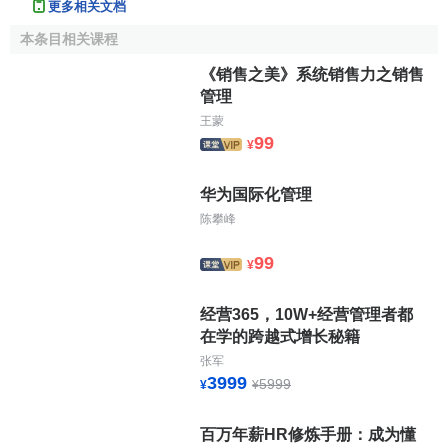
4.“建议条款”指对简化和协调海关业务制度有促进作用
更多相关文档
的，并应尽可能广泛实施的条款；
本条目相关课程
5.“注释”说明了在实施标准条款和建议条款时，可供采用
《销售之美》系统销售力之销售
的几种可能作法。
管理
王蒙
第五条
99
¥
1.接受一项附约的任何缔约方，应认为已接受其中所有
华为国际化管理
的标准条款，除非，在接受附约时，或在以后任何时候，该
陈攀峰
方通知理事会秘书长对某些标准条款和建议条款提出保留，
并说明本国立法与有关的标准条款间所存在的分歧。提出保
99
¥
留的任何缔约方，可随时通知秘书长部分或全部撤销其保
留，并指定上述撤销的生效期。
经营365，10W+经营管理者都
在学的跨越式增长秘籍
2.受某一附约约束的每一缔约方，至少应每隔3年，对它
张军
提出保留的标准条款和建议条款进行一次审查，把这些条款
3999
5999
¥
¥
与其国内法条款进行比较，并将审查结果通知理事会秘书
长。
百万年薪HR修炼手册：成为懂