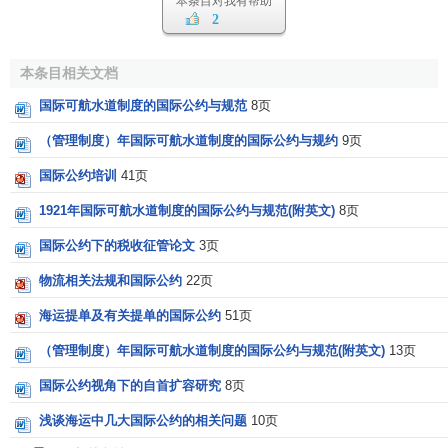
本条目对我有帮助
2
准条款和建议条款。这绝不应妨碍缔约一方提供较上述条款
更大的便利，而且还向每一缔约方提议，尽可能广泛地给予
较上述更大的便利。
本条目相关文档
国际可航水道制度的国际公约与规范
8页
第三条
（管理制度）年国际可航水道制度的国际公约与规约
9页
本公约各项规定不应排除实施本国立法所规定的禁止和
国际公约培训
41页
限制措施。
1921年国际可航水道制度的国际公约与规范(附英文)
8页
第四条
国际公约下的税收征管论文
3页
本公约的每一附约，主要包含：
物流相关法规和国际公约
22页
1.前言，简述附约中涉及的事项；
海运提单及有关提单的国际公约
51页
2.附约中使用的主要海关术语的定义；
（管理制度）年国际可航水道制度的国际公约与规范(附英文)
13页
3.“标准条款”指为完成海关业务制度的简化和协调，必须
国际公约视角下的自首扩容研究
8页
普遍实施的条款；
浅谈海运中几大国际公约的相关问题
10页