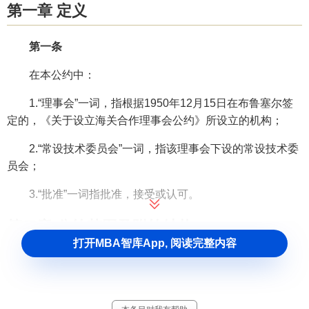
第一章 定义
第一条
在本公约中：
1.“理事会”一词，指根据1950年12月15日在布鲁塞尔签
定的，《关于设立海关合作理事会公约》所设立的机构；
2.“常设技术委员会”一词，指该理事会下设的常设技术委
员会；
3.“批准”一词指批准，接受或认可。
第二章 公约范围及附约结构
打开MBA智库App, 阅读完整内容
第二条
每一
缔约方
保证促进海关业务制度的简化和协调，并为
此目的，保证按照本公约的规定，遵守本公约附约内各项标