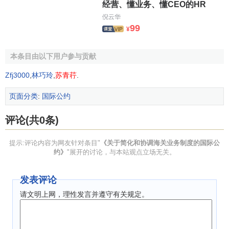
经营、懂业务、懂CEO的HR
第三章 理事会常设技术委员会的职责
倪云华
99
¥
第六条
1.理事会应根据本公约的条款，监督本公约的实施和发
本条目由以下用户参与贡献
展。尤其应对新附约的纳入本公约，作出决定。
Zfj3000
,
林巧玲
,
苏青荇
.
2.为了以上目的，常设技术委员会，应在理事会授权
页面分类
:
国际公约
下，并根据理事会的指示，担负下列职责：
评论(共0条)
甲。拟具新附约并向理事会建议予以采纳并纳入本公
约；
提示:评论内容为网友针对条目"
《关于简化和协调海关业务制度的国际公
约》
"展开的讨论，与本站观点立场无关。
乙。如认为必要时，向理事会提出对本公约和附约的修
正案，特别对标准条款和建议条款的内容和措词，提出修改
发表评论
意见，以及使建议条款升格为标准条款的意见；
请文明上网，理性发言并遵守有关规定。
丙。对实施本公约的任何有关事项提出意见；
丁。执行理事会交办的关于本公约条款的各项任务。