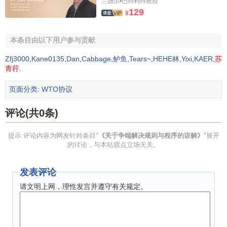
定项下的权利和义务，实现问题的满意解决。
兰德尔•巴特利特教授
129
¥
5．对于根据适用协定的磋商和争端解决规定正式提出的
事项的所有解决办祛，包括
仲裁裁决
，均与这些协定相一
本条目由以下用户参与贡献
致，且不得使任何成员根据这些协定获得的利益丧失或减
Zfj3000
,
Kane0135
,
Dan
,
Cabbage
,
鲈鱼
,
Tears~
,
HEHE林
,
Yixi
,
KAER
,
苏
损，也不得妨碍这些适用协定任何目标的实现。
青荇
.
6．对于根据适用协定的磋商和争端解决规定正式提出事
页面分类
:
WTO协议
项的双方同意的解决办法应通知DSB及有关理事会和委员
会，在这些机构中任何成员可提出与此有关的任何问题。
评论(共0条)
7．在提出一案件前，一成员应就根据这些程序采取的措
提示:评论内容为网友针对条目"
《关于争端解决规则与程序的谅解》
"展开
施是否有效作出判断。争端解决机制的目的在于保证使争端
的讨论，与本站观点立场无关。
得到积极解决。争端各方均可接受且与适用协定相一致的解
决办法无疑是首选办法。如不能达成双方同意的解决办法，
发表评论
则争端解决机制的首要目标通常是保证撤销被认为与任何适
请文明上网，理性发言并遵守有关规定。
用协定的规定不一致的有关措施。提供补偿的办法只能在立
即撤销措施不可行时方可采取，且应作为在撤销与适用协定
不一致的措施前采取的临时措施。本谅解为援引争端解决程