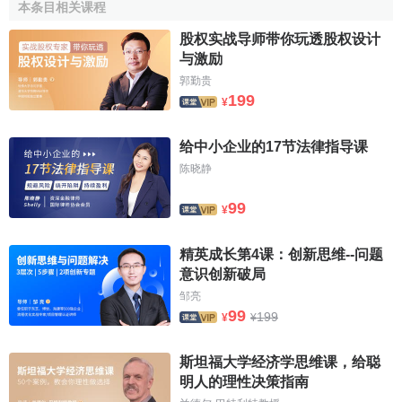
本条目相关课程
第3条 总则
股权实战导师带你玩透股权设计
与激励
1．各成员确认遵守迄今为止根据GATT1947第22条和第
郭勤贵
23条实施的管理争端的原则，及在此进一步详述和修改的规
199
¥
则和程序。
给中小企业的17节法律指导课
2．WTO争端解决体制在为
多边贸易体制
提供可靠性和
陈晓静
可预测性方面是一个重要因素。各成员认识到该体制适于保
护各成员在适用协定项下的权利和义务，及依照解释国际公
99
¥
法的惯例澄清这些协定的现有规定。DSB的建议和裁决不能
增加或减少适用协定所规定的权利和义务。
精英成长第4课：创新思维--问题
意识创新破局
3．在一成员认为其根据适用协定直接或间接获得的利益
邹亮
正在因另一成员采取的措施而减损的情况下，迅速解决此类
99
199
¥
¥
情况对WTO的有效运转及保持各成员权利和义务的适当平衡
是必要的。
斯坦福大学经济学思维课，给聪
明人的理性决策指南
4．DSB所提建议或所作裁决应旨在依照本谅解和适用协