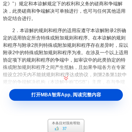
定》"）规定和本谅解规定下的权利和义务的磋商和争端解
决，此类磋商和争端解决可单独进行，也可与任何其他适用
协定结合进行。
2．本谅解的规则和程序的适用应遵守本谅解附录2所确
定的适用协定所含特殊或附加规则和程序。在本谅解的规则
和程序与附录2所列特殊或附加规则和程序存在差异时，应以
附录2中的特殊或附加规则和程序为准。在涉及一个以上适用
协定项下的规则和程序的争端中，如审议中的此类协定的特
殊或附加规则和程序之间产生抵触，且如果争端各方在专家
组设立20天内不能就规则和程序达成协议，则第2条第1款中
规定的争端解决机构（本谅解中称"DSB"）主席，在与争端
各方磋商后，应在两成员中任一成员提出请求后10天内，确
打开MBA智库App, 阅读完整内容
定应遵循的规则和程序。主席应按照以下原则，即在可能的
情况下使用特殊或附加规则和程序，并应在避免抵触所必需
的限度内使用本谅解所列规则和程序。
本条目对我有帮助
第2条 管理
37