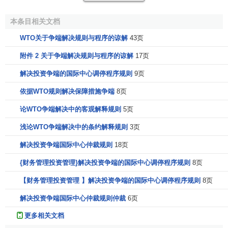
1．特此设立争端解决机构，负责管理这些规则和程序及
本条目相关文档
适用协定的磋商和争端解决规定，除非适用协定另有规定。
WTO关于争端解决规则与程序的谅解
43页
因此，DSB有权设立专家组。通过专家组和上诉机构报告、
监督裁决和建议的执行以及授权中止适用协定项下的减让和
附件 2 关于争端解决规则与程序的谅解
17页
其他义务。对于属诸边
贸易协定
的一适用协定项下产生的争
解决投资争端的国际中心调停程序规则
9页
端，此处所用的"成员"一词仅指那些属有关诸边贸易协定参加
方的成员。如DSB管理一诸边贸易协定的争端解决规定，则
依据WTO规则解决保障措施争端
8页
只有属该协定参加方的成员方可参与DSB就该争端所作出的
论WTO争端解决中的客观解释规则
5页
决定或所采取的行动。
浅论WTO争端解决中的条约解释规则
3页
2．DSB应通知
WTO
有关理事会和委员会任何与各自适
解决投资争端国际中心仲裁规则
18页
用协定规定有下有关的争端的进展情况。
{财务管理投资管理}解决投资争端的国际中心调停程序规则
8页
3．DSB应视需要召开会议，以便在本谅解规定的时限内
【财务管理投资管理 】解决投资争端的国际中心调停程序规则
8页
行使职能。
解决投资争端国际中心仲裁规则仲裁
6页
4．如本谅解的规则和程序规定由DSB作出决定，则
更多相关文档
DSB应经协商一致作出决定。①