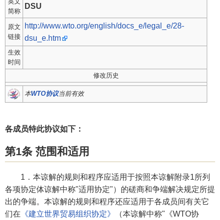
英文
DSU
简称
http://www.wto.org/english/docs_e/legal_e/28-
原文
链接
dsu_e.htm
生效
时间
修改历史
本
WTO协议
当前有效
各成员特此协议如下：
第1条 范围和适用
1．本谅解的规则和程序应适用于按照本谅解附录1所列
各项协定体谅解中称"适用协定"）的磋商和争端解决规定所提
出的争端。本谅解的规则和程序还应适用于各成员间有关它
们在
《建立世界贸易组织协定》
（本谅解中称"《WTO协