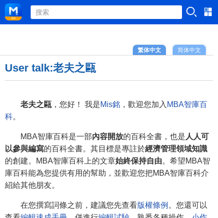
繁体中文
简体中文
User talk:老夫之甌
老夫之甌
，您好！ 我是
Mis銘
，歡迎您加入
MBA智庫百
科
。
MBA智庫百科是一部
內容開放
的百科全書，也是
人人可
以參與編寫
的百科全書。其目標是專註於
經濟管理領域知識
的創建。MBA智庫百科上的文章
始終保持自由
。希望MBA智
庫百科能為您提供有用的幫助，並歡迎您把MBA智庫百科介
紹給其他朋友。
在您撰寫詞條之前，建議您先查看
版權條例
。您還可以
查看
編輯速成手冊
，併進行
編輯試驗
，熟悉各種操作。
小作