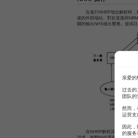
在進行NHRP地址解析時，應
接的外部端站。對於直接與NB
關的輸出NHS做出響應。值得註
亲爱的
过去的
团队的
然而，
运营支
因此，
在NHRP解析請求到達可能響
的服务
請求。相鄰NHS選擇規程並根