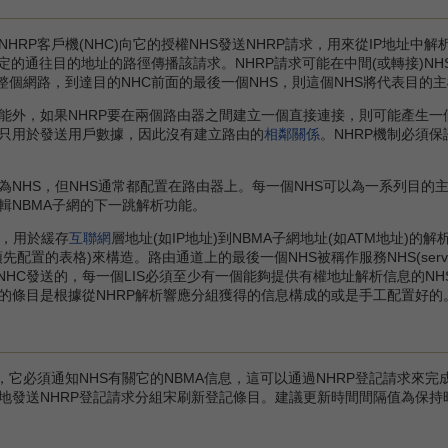
RP客戶機(NHC)向它的授權NHS發送NHRP請求，用來從IP地址中解析
定的通往目的地址的路徑傳播該請求。NHRP請求可能在中間(或轉接)NH
整個網路，到達目的NHC前面的最後一個NHS，則這個NHS將代表目的
，如果NHRP要在兩個路由器之間建立一個直接連接，則可能產生一個
只用於發送用戶數據，因此沒有建立路由的
相鄰關係
。NHRP機制必須
HS，但NHS通常都配置在路由器上。每一個NHS可以為一系列目的主
輯NBMA子網的下一跳解析功能。
，用於緩存
互聯網
層地址(如IP地址)到NBMA子網地址(如ATM地址)
配置的表格)來構造。路由通道上的最後一個NHS被稱作服務NHS(servi
表NHC發送的，每一個LIS必須至少有一個能夠提供有權地址解析信息的N
的條目是根據從NHRP解析響應分組獲得的信息構成的或是手工配置好的
它必須通知NHS有關它的NBMA信息，這可以通過NHRP登記請求來
地發送NHRP登記請求分組宋刷新登記條目。建議更新時間間隔值為保持時