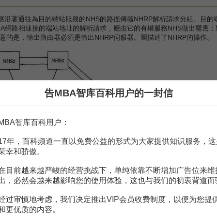
沿著通往為目的端站服務的NHS的路徑傳播NHRP解析請求分組。目的端
MA網路相連接的端站地址的解析請求，應由它的有權服務NHS做出響應；
意的是，輸出路由器必須是輸出NHRP伺服器。圖描述了NHRP的操作。
告MBA智库百科用户的一封信
MBA智库百科用户：
17年，百科频道一直以免费公益的形式为大家提供知识服务，这
荣幸和骄傲。
在目前越来越严峻的经营挑战下，单纯依靠不断增加广告位来维
出，必然会越来越影响您的使用体验，这也与我们的初衷背道而
经过审慎地考虑，我们决定推出VIP会员收费制度，以便为您提
應的端站之前，它可能會在NBMA網路內跳過一跳或多跳，每一個中間NH
和更优质的内容。
據目的互聯網地址去查詢路由表，以確定下一跳NHS，這種方法與傳統IP