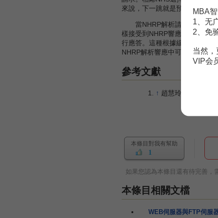
來說，下一跳就是預設的路由器
MBA智
1、无
當NHRP解析請求到達服務NH
2、免
樣接受到NHRP響應的轉接N
行應答。這種根據緩存的地址解
当然，
NHRP解析響應中可以明確地指
VIP
參考文獻
↑
趙慧玲 胡琳 張國巨集
本條目對我有幫助
1
如果您認為本條目還有待完善，
本條目相關文檔
WEB伺服器與FTP伺服