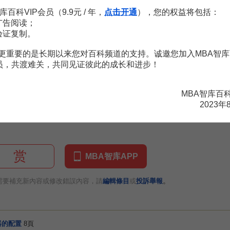
。
库百科VIP会员（9.9元 / 年，
点击开通
），您的权益将包括：
广告阅读；
S之後，服務NHS將代表目的節點應答一個NHRP解析響應消息。在這
验证复制。
HS就可以在其高速緩存區中存儲這些信息。對於後來的NHRP解析請求，
析信息進行的應答稱為非授權響應。源端站可以選擇發送一個授權NHRP
更重要的是长期以来您对百科频道的支持。诚邀您加入MBA智库
出不經過發送NHRP請求的轉接NHS而直接返回。
会员，共渡难关，共同见证彼此的成长和进步！
MBA智库百
 梁勇.寬頻Internet網路技術.電子工業出版社,1999年09月第1版.
2023年
赏
MBA智库APP
。
需要補充新內容或修改錯誤內容，請
編輯條目
或
投訴舉報
器的配置
8頁