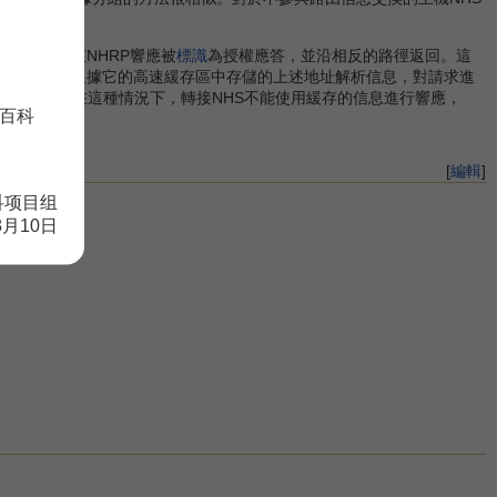
種情況下，該NHRP響應被
標識
為授權應答，並沿相反的路徑返回。這
轉接NHS就可根據它的高速緩存區中存儲的上述地址解析信息，對請求進
解析請求，在這種情況下，轉接NHS不能使用緩存的信息進行響應，
百科
[
編輯
]
科项目组
8月10日