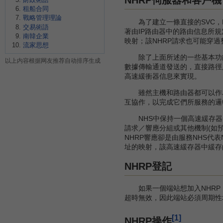
租船合同
戰略管理理論
為了建立一條直接的SVC，NH
交易術語
著由IP路由器中的路由信息所規
南韓企業
映射；該NHRP請求也可能穿過
流家思想
除了上面所述的一些基本功能外
以上内容根据网友推荐自动排序生成
數據傳輸通道發送的，直接路徑
高速緩衝器信息來實現。
雖然主機和路由器都可以作為N
互協作，以完成它們所服務的邏
NHS中保持一個高速緩存器
請求／響應分組或其他機制(如預先
NHRP響應卻是由服務NHS代
址的映射，該高速緩存器中緩存
NHRP登記
如果一個端站想加入NHRP，
超時無效，因此端站必須周期性
[1]
NHRP操作