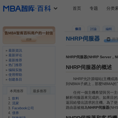
首页
专题
分类
條目
討論
編輯
NHRP伺服器
用
最新資訊
最新评论
NHRP伺服器(NHRP Server，N
最新推荐
热门推荐
NHRP伺服器的概述
编辑实验
使用帮助
NHRP允許源端站(主機或路
创建条目
到NBMA子網上，那麼NBMA
本周推荐
最多推荐
任何一個主機希望與另一主機建
解析伺服器來完成的。如果目的
飲料
返回給發出請求的主機。為了使
流家
路由器被稱為
NHRP伺服器
(NH
Facebook公司
債券
NHRP伺服器和客戶機
財政術語