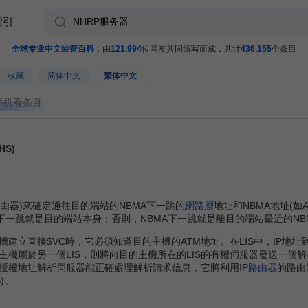
索引
全球专业中文经管百科
，由
121,994
位网友共同编写而成，共计
436,155
个条目
收藏
简体中文
繁体中文
手机看条目
HS)
由器)來確定通往目的端站的NBMA下一跳的
網路層
地址和NBMA地址(如
的下一跳就是目的端站本身；否則，NBMA下一跳就是離目的端站最近的NB
立直接$VC時，它必須知道目的主機的ATM地址。在LIS中，IP地址
主機屬於另一個LIS，則將向目的主機所在的LIS的有權伺服器發送一個
授權地址解析伺服器能正確處理解析請求信息，它將利用IP
路由器
的路由
S)。