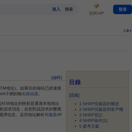
登录
百科VIP
工具▼
[
編輯
]
目錄
ATM地址)。如果目的端站已經連接
MA子網的輸出
路由器
。
[
隱藏
]
到ATM地址的映射是通過本地地址
1
NHRP伺服器的概述
解析請求消息，並把對該請求的響應
2
NHRP伺服器和客戶機
選擇信息。這些地址解析
伺服器
/IP
3
NHRP登記
4
NHRP操作[1]
5
參考文獻