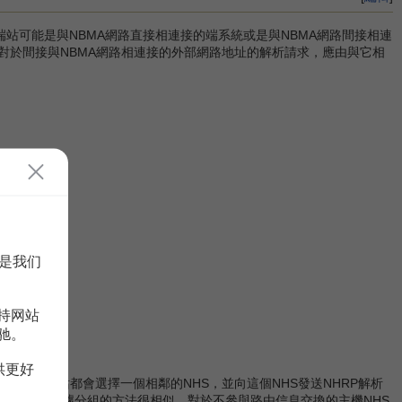
站可能是與NBMA網路直接相連接的端系統或是與NBMA網路間接相連
對於間接與NBMA網路相連接的外部網路地址的解析請求，應由與它相
是我们
持网站
驰。
供更好
S和源端站都會選擇一個相鄰的NHS，並向這個NHS發送NHRP解析
路由器發送數據分組的方法很相似。對於不參與路由信息交換的主機NHS