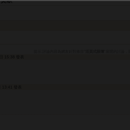
与贡献
提示:評論內容為網友針對條目"
活頁式賬簿
"展開的討論，
0日 15:38 發表
日 13:41 發表