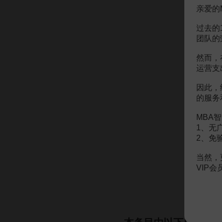
亲爱的
¥
过去的
团队的
然而，
运营支
¥
因此，
的服务
MBA智
1、无
¥
2、免
当然，
VIP
¥