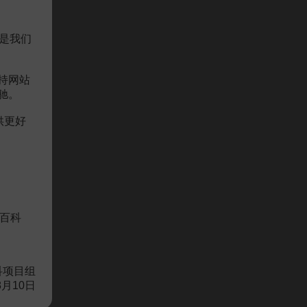
是我们
持网站
驰。
供更好
问题）
百科
科项目组
8月10日