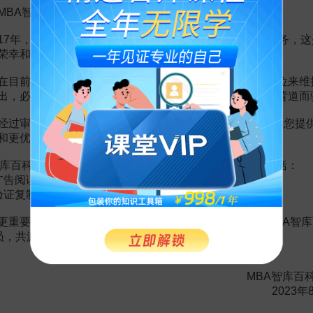
MBA智库百科用户：
17年，百科频道一直以免费公益的形式为大家提供知识服务，这
第10节 顾问式销售核心技巧（三）说的技巧
荣幸和骄傲。
胡浩
在目前越来越严峻的经营挑战下，单纯依靠不断增加广告位来维
出，必然会越来越影响您的使用体验，这也与我们的初衷背道而
经过审慎地考虑，我们决定推出VIP会员收费制度，以便为您提
第11节 顾问式销售核心技巧（四）处理客户异议的技巧
和更优质的内容。
胡浩
库百科VIP会员（9.9元 / 年，
点击开通
），您的权益将包括：
广告阅读；
验证复制。
第8节 顾问式销售核心技巧（二）SPIN策划（背景问题与难点
更重要的是长期以来您对百科频道的支持。诚邀您加入MBA智库
胡浩
会员，共渡难关，共同见证彼此的成长和进步！
MBA智库百
2023年