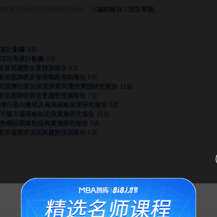
。
需要補充新內容或修改錯誤內容，請
編輯條目
或
投訴舉報
業計劃書
9頁
業項目商業計劃書
9頁
簿行業發展趨勢全景預測報告
6頁
賬簿行業深度調研及發展戰略咨詢報告
6頁
：活頁賬簿行業的深度探索與應用實踐研究報告
11頁
賬簿行業深度調研與前景趨勢預測報告
7頁
賬簿行業AI應用及佈局策略深度研究報告
6頁
引爆市場策略制定與實施研究報告
15頁
勢崛起戰略制定與實施研究報告
9頁
賬簿行業市場需求現狀與趨勢預測報告
5頁
第7节 顾问式销售核心技巧（一）成交是“问”出来的开始学习
告MBA智库百科用户的一封信
胡浩