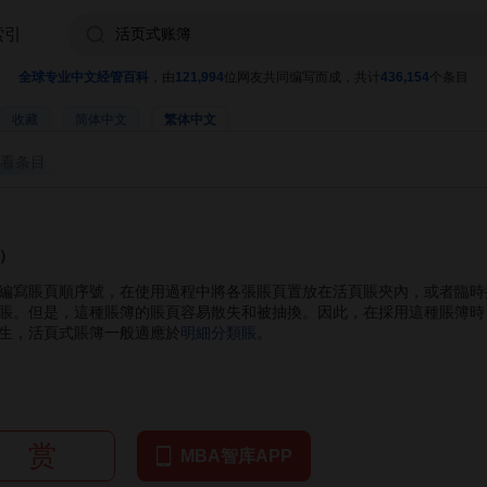
索引
全球专业中文经管百科
，由
121,994
位网友共同编写而成，共计
436,154
个条目
收藏
简体中文
繁体中文
看条目
k）
寫賬頁順序號，在使用過程中將各張賬頁置放在活頁賬夾內，或者臨時
賬。但是，這種賬簿的賬頁容易散失和被抽換。因此，在採用這種賬簿時
生，活頁式賬簿一般適應於
明細分類賬
。
赏
MBA智库APP