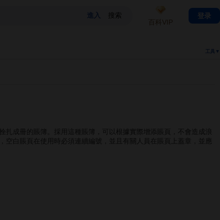
登录
百科VIP
工具▼
拴扎成冊的賬簿。採用這種賬簿，可以根據實際增添賬頁，不會造成浪
，空白賬頁在使用時必須連續編號，並且有關人員在賬頁上蓋章，並應