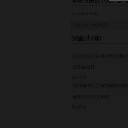
本条目由以下用户参
sky
,
Angle Roh
.
頁面分類
:
會計賬簿
評論(共2條)
60.208.185.* 在 2009年11月1
回答的很好]
回複評論
223.104.16.* 在 2016年3月13
備查賬也用活頁的吧
回複評論