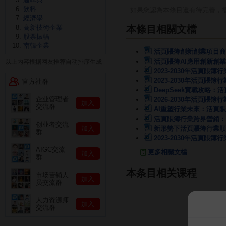
飲料
如果您認為本條目還有待完善，
經濟學
高新技術企業
本條目相關文檔
股票振幅
南韓企業
活頁賬簿創新創業項目商
活頁賬簿AI應用創新創
以上内容根据网友推荐自动排序生成
2023-2030年活頁賬
2023-2030年活頁
官方社群
DeepSeek實戰攻略
企业管理者
2026-2030年活頁
加入
交流群
AI重塑行業未來：活頁
活頁賬簿行業跨界營銷：
创业者交流
加入
新形勢下活頁賬簿行業順
群
2023-2030年活頁
AIGC交流
更多相關文檔
加入
群
本条目相关课程
市场营销人
加入
员交流群
人力资源师
加入
交流群