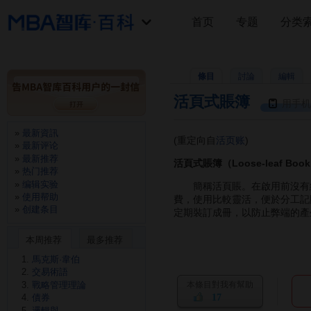
首页
专题
分类
條目
討論
編輯
活頁式賬簿
用手机
最新資訊
(重定向自
活页账
)
最新评论
最新推荐
活頁式賬簿（Loose-leaf Boo
热门推荐
编辑实验
簡稱活頁賬。在啟用前沒有編
使用帮助
費，使用比較靈活，便於分工記
创建条目
定期裝訂成冊，以防止弊端的產
本周推荐
最多推荐
馬克斯·韋伯
交易術語
戰略管理理論
本條目對我有幫助
17
債券
邏輯與