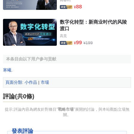
88
¥
数字化转型：新商业时代的风陵
渡口
高竞
99
199
¥
¥
本条目由以下用户参与贡献
寒曦
.
頁面分類
:
小作品
|
市場
評論(共0條)
提示:評論內容為網友針對條目"
戰略市場
"展開的討論，與本站觀點立場無
關。
發表評論