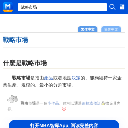
繁体中文
简体中文
戰略市場
什麼是戰略市場
戰略市場
是指由
產品
或者地區
決定
的、能夠維持一家企
業生產。規模的、最小的分割市場。
戰略市場
是一個
小作品
。你可以通過
編輯或修訂
擴充其內
容。
打开MBA智库App, 阅读完整内容