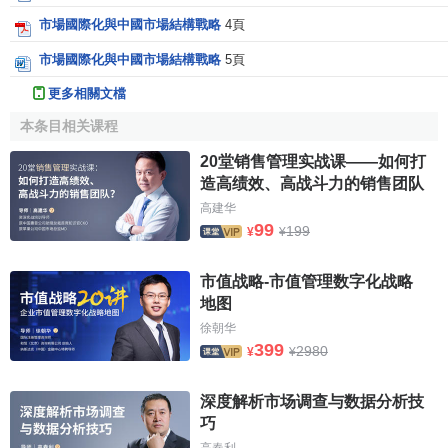
市場國際化與中國市場結構戰略
4頁
市場國際化與中國市場結構戰略
5頁
更多相關文檔
本条目相关课程
20堂销售管理实战课——如何打
造高绩效、高战斗力的销售团队
高建华
99
199
¥
¥
市值战略-市值管理数字化战略
地图
徐朝华
399
2980
¥
¥
深度解析市场调查与数据分析技
巧
高春利