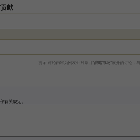
与贡献
提示:评论内容为网友针对条目"
战略市场
"展开的讨论，
守有关规定。