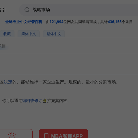
索引
全球专业中文经管百科
，由
121,994
位网友共同编写而成，共计
436,155
个条目
收藏
简体中文
繁体中文
条目
区
决定
的、能够维持一家企业生产。规模的、最小的分割市场。
。你可以通过
编辑或修订
扩充其内容。
赏
MBA智库APP