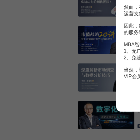
然而，
运营支
因此，
的服务
MBA智
1、无
2、免
当然，
VIP