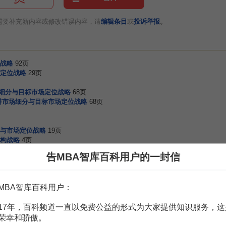
。
需要补充新内容或修改错误内容，请
编辑条目
或
投诉举报
战略
92页
定位战略
29页
场细分与目标市场定位战略
68页
5讲市场细分与目标市场定位战略
68页
与市场定位战略
19页
构战略
4页
构战略
5页
告MBA智库百科用户的一封信
MBA智库百科用户：
17年，百科频道一直以免费公益的形式为大家提供知识服务，这
20堂销售管理实战课——如何打造高绩效、高战斗力的销售团队
荣幸和骄傲。
高建华