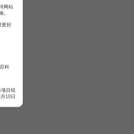
持网站
驰。
供更好
百科
科项目组
8月10日