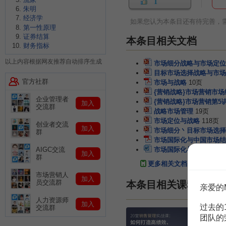
1
朱明
经济学
如果您认为本条目还有待完善，
第一性原理
证券结算
本条目相关文档
财务指标
以上内容根据网友推荐自动排序生成
市场细分战略与市场定位
目标市场选择战略与市场
官方社群
市场与战略
10页
{营销战略}市场营销市
企业管理者
{营销战略}市场营销第
加入
交流群
战略市场管理
19页
市场定位与战略
118页
创业者交流
加入
市场细分丶目标市场选择
群
市场国际化与中国市场结
市场国际化与中国市场结
AIGC交流
加入
群
更多相关文档
市场营销人
加入
员交流群
本条目相关课程
亲爱的
人力资源师
加入
过去的
交流群
团队的