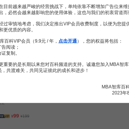
在目前越来越严峻的经营挑战下，单纯依靠不断增加广告位来维
99
出，必然会越来越影响您的使用体验，这也与我们的初衷背道而
199
¥
¥
经过审慎地考虑，我们决定推出VIP会员收费制度，以便为您提
市值战略-市值管理数字化战略地图
和更优质的内容。
徐朝华
库百科VIP会员（9.9元 / 年，
点击开通
），您的权益将包括：
399
广告阅读；
2980
¥
¥
验证复制。
深度解析市场调查与数据分析技巧
更重要的是长期以来您对百科频道的支持。诚邀您加入MBA智库
高春利
会员，共渡难关，共同见证彼此的成长和进步！
88
¥
MBA智库百
2023年
数字化转型：新商业时代的风陵渡口
高竞
99
199
¥
¥