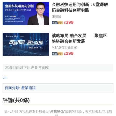
金融科技运用与创新：6堂课解
码金融科技创新实践
张涵诚
399
¥
战略布局·融合发展——聚焦区
块链融合创新发展
MBA智库特邀讲师
299
¥
本条目由以下用户参与贡献
Lin
.
頁面分類
:
產業術語
評論(共0條)
提示:評論內容為網友針對條目"
產業關係
"展開的討論，與本站觀點立場無