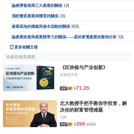
論經濟發展與三大產業的關係
1頁
淺析體育產業與體育的關係
2頁
產業高地的構建與資本流動的關係
38頁
論產業政策與產業競爭力的關係——基於家電產業的案例分析
3頁
更多相關文檔
本条目相关课程
《区块链与产业创新》
井底望天等
71.25
¥
北大教授手把手教你学投资，解
决你的财富管理难题
冯科
399
599
¥
¥