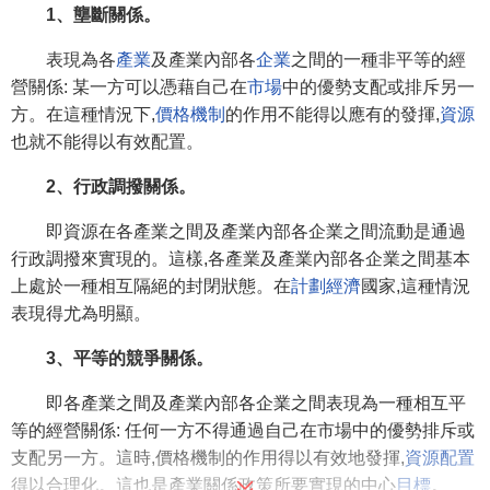
1、壟斷關係。
表現為各
產業
及產業內部各
企業
之間的一種非平等的經
營關係: 某一方可以憑藉自己在
市場
中的優勢支配或排斥另一
方。在這種情況下,
價格機制
的作用不能得以應有的發揮,
資源
也就不能得以有效配置。
2、行政調撥關係。
即資源在各產業之間及產業內部各企業之間流動是通過
行政調撥來實現的。這樣,各產業及產業內部各企業之間基本
上處於一種相互隔絕的封閉狀態。在
計劃經濟
國家,這種情況
表現得尤為明顯。
3、平等的競爭關係。
即各產業之間及產業內部各企業之間表現為一種相互平
等的經營關係: 任何一方不得通過自己在市場中的優勢排斥或
支配另一方。這時,價格機制的作用得以有效地發揮,
資源配置
得以合理化。這也是產業關係政策所要實現的中心
目標
。