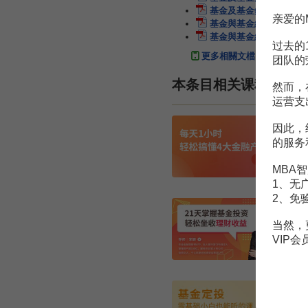
基金及基金銷售
33頁
亲爱的
基金與基金組合投資
6頁
基金與基金組合投資
6頁
过去的
更多相關文檔
团队的
本条目相关课程
然而，
运营支
因此，
的服务
MBA智
1、无
2、免
当然，
VIP