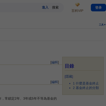
登录
百科VIP
工具▼
[
編輯
]
目錄
[
隱藏
]
[
編輯
]
1
什麼是基金終止
2
基金終止的分類
，常鎖定2年、3年或5年不等為基金的