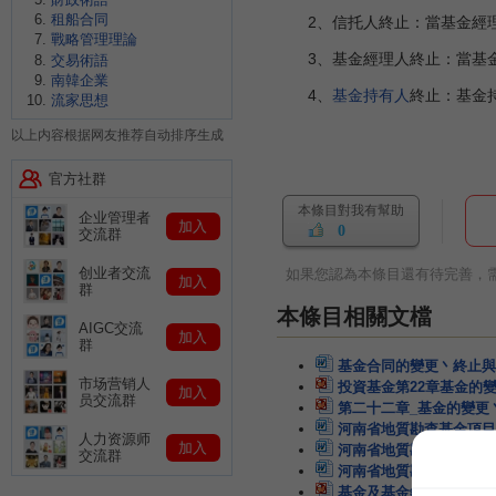
租船合同
2、信托人終止：當基金經
戰略管理理論
3、基金經理人終止：當基金
交易術語
南韓企業
4、
基金持有人
終止：基金
流家思想
以上内容根据网友推荐自动排序生成
官方社群
本條目對我有幫助
企业管理者
加入
0
交流群
创业者交流
如果您認為本條目還有待完善，
加入
群
本條目相關文檔
AIGC交流
加入
群
基金合同的變更丶終止與
市场营销人
投資基金第22章基金的
加入
员交流群
第二十二章_基金的變更
河南省地質勘查基金項目
人力资源师
加入
河南省地質勘查基金項目
交流群
河南省地質勘查基金項目
基金及基金銷售
33頁