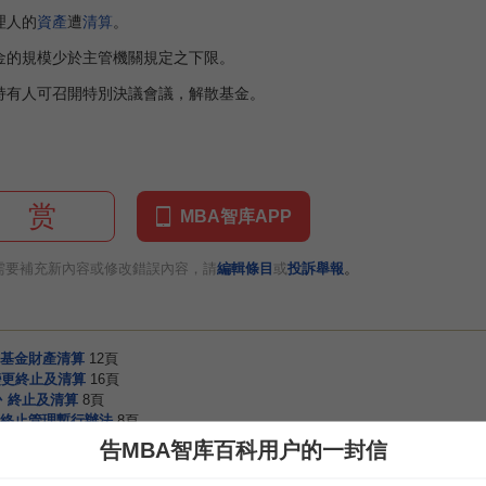
理人的
資產
遭
清算
。
的規模少於主管機關規定之下限。
持有人可召開特別決議會議，解散基金。
赏
MBA智库APP
。
需要補充新內容或修改錯誤內容，請
編輯條目
或
投訴舉報
基金財產清算
12頁
變更終止及清算
16頁
丶終止及清算
8頁
終止管理暫行辦法
8頁
終止管理暫行辦法
8頁
告MBA智库百科用户的一封信
終止管理暫行辦法
8頁