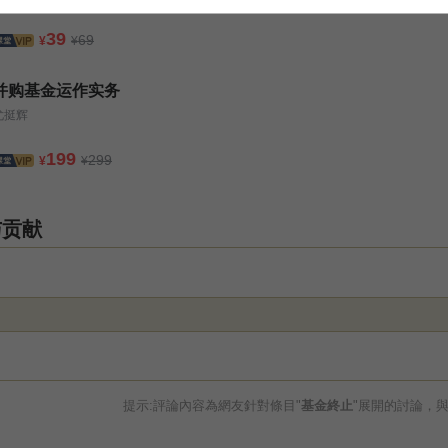
39
69
¥
¥
并购基金运作实务
尤挺辉
199
299
¥
¥
与贡献
提示:評論內容為網友針對條目"
基金終止
"展開的討論，