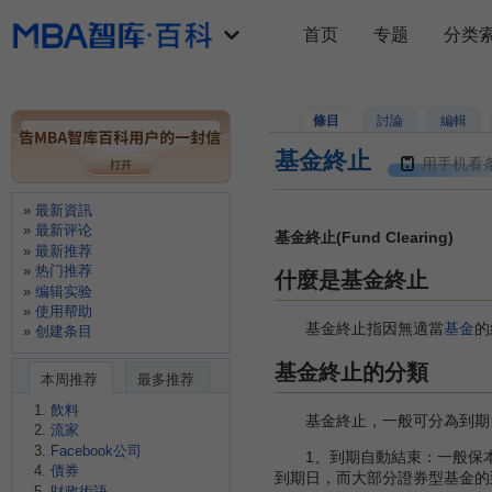
首页
专题
分类
條目
討論
編輯
基金終止
用手机看
最新資訊
最新评论
基金終止(Fund Clearing)
最新推荐
热门推荐
什麼是基金終止
编辑实验
使用帮助
基金終止指因無適當
基金
的
创建条目
基金終止的分類
本周推荐
最多推荐
飲料
基金終止，一般可分為到期自
流家
Facebook公司
1、到期自動結束：一般保本
債券
到期日，而大部分證券型基金的到
財政術語