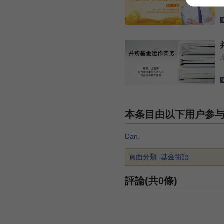
本条目由以下用户参
Dan
.
頁面分類
:
基金術語
評論(共0條)