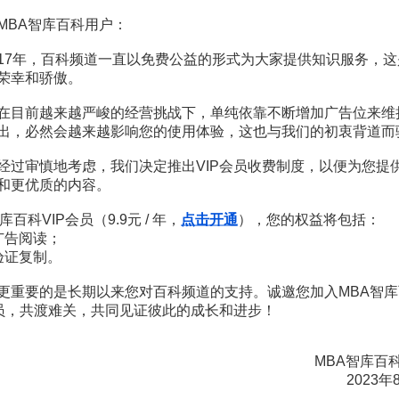
MBA智库百科用户：
17年，百科频道一直以免费公益的形式为大家提供知识服务，这
荣幸和骄傲。
在目前越来越严峻的经营挑战下，单纯依靠不断增加广告位来维
出，必然会越来越影响您的使用体验，这也与我们的初衷背道而
理财经理必修课：每天1小时，轻松搞懂4大金融产品
经过审慎地考虑，我们决定推出VIP会员收费制度，以便为您提
李垚
和更优质的内容。
99
库百科VIP会员（9.9元 / 年，
点击开通
），您的权益将包括：
¥
广告阅读；
验证复制。
21天掌握基金投资，轻松坐收理财收益
李颖
更重要的是长期以来您对百科频道的支持。诚邀您加入MBA智库
会员，共渡难关，共同见证彼此的成长和进步！
399
680
¥
¥
MBA智库百
基金定投，零基础小白也能听的基金课
2023年
周勇