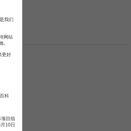
是我们
持网站
驰。
供更好
百科
科项目组
8月10日