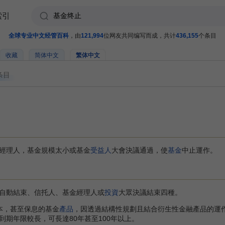
索引
全球专业中文经管百科
，由
121,994
位网友共同编写而成，共计
436,155
个条目
收藏
简体中文
繁体中文
条目
經理人，基金規模太小或基金
受益人
大會決議通過，使
基金
中止運作。
動結束、信托人、基金經理人或
投資
大眾決議結束四種。
，甚至保息的基金
產品
，因透過結構性規劃且結合衍生性金融產品的運作
期年限較長，可長達80年甚至100年以上。