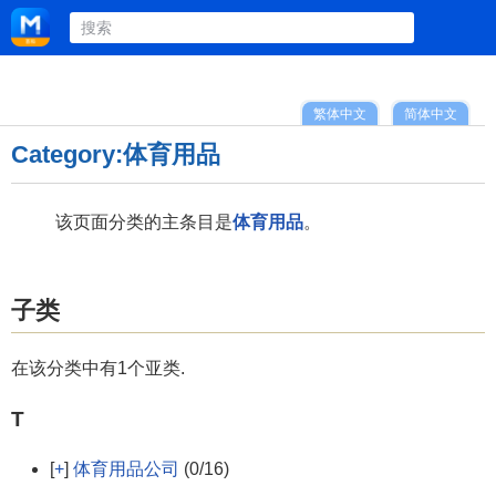
繁体中文
简体中文
Category:体育用品
该页面分类的主条目是
体育用品
。
子类
在该分类中有1个亚类.
T
[
+
]
体育用品公司
(0/16)