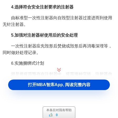
4.选择符合安全注射要求的注射器
由标准型一次性注射器向自毁型注射器过渡进而到使用
无针注射器。
5.加强对注射器材使用后的安全处理
一次性注射器应先毁形后焚烧或毁形后再消毒深埋等，
同时做好处理记录。
6.实施捆绑式计划
就是将疫苗预存在注射器中，疫苗接种完毕，注射器自
动毁形。如今国外产家
生产
的流感疫苗，麻疹、风疹、腮腺
打开MBA智库App, 阅读完整内容
炎疫苗就是这样。我国北京生物所也正在开展这方面的研
究。
7.坚持规范化门诊接种，坚持计划免疫技术管理规程
本条目对我有帮助
0
巡回接种、上门接种及设定临时接种点均不利于安全接