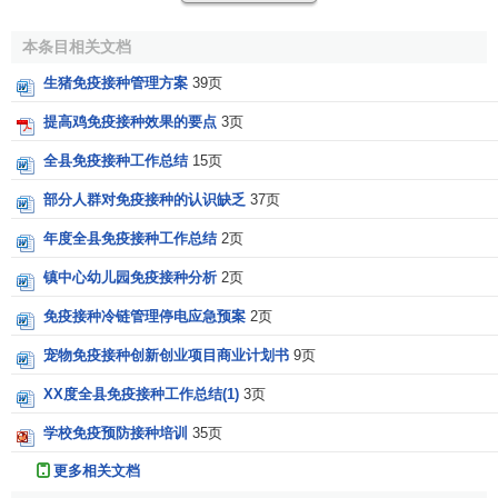
种。
规范化
门诊的好处是集中消毒、
集中管理
、有利于无菌
操作。
本条目相关文档
生猪免疫接种管理方案
39页
8.改进疫苗的质量，研制替代产品，增加安全系数
提高鸡免疫接种效果的要点
3页
副反应越多、越大的疫苗对接种者来说存在一定的安全
全县免疫接种工作总结
15页
隐患。现可用无细胞百白破疫苗取代全细胞百白破疫苗，
vero细胞乙脑疫苗取代或替代地鼠肾乙脑疫苗，以及现在已
部分人群对免疫接种的认识缺乏
37页
广泛使用的基因工程乙肝疫苗取代血源乙肝疫苗，精制犬苗
年度全县免疫接种工作总结
2页
取代浓缩犬苗等，可使接种副反应降低，安全性增加。
镇中心幼儿园免疫接种分析
2页
9.研制联合疫苗，减少接种针次
免疫接种冷链管理停电应急预案
2页
研制将2种或多种疫苗
组合
在一起，一次接种可预防多种
宠物免疫接种创新创业项目商业计划书
9页
疾病，以及提高疫苗的免疫原性等方法来减少接种针次，降
低注射感染和产生副反应的机会。
XX度全县免疫接种工作总结(1)
3页
学校免疫预防接种培训
35页
相关条目
更多相关文档