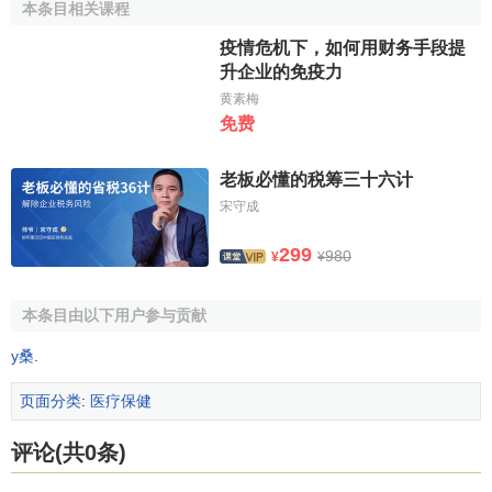
计划免疫
本条目相关课程
疫情危机下，如何用财务手段提
参考文献
升企业的免疫力
黄素梅
↑
王海军.浅谈免疫接种和计划免疫概念的区别[J].世界
免费
临床医学,2013(6)
↑
刘冠红,冯刘栋.免疫接种的安全控制[J].预防医学情
老板必懂的税筹三十六计
报杂志,2004(2)
宋守成
299
980
¥
¥
本条目由以下用户参与贡献
y桑
.
页面分类
:
医疗保健
评论(共0条)