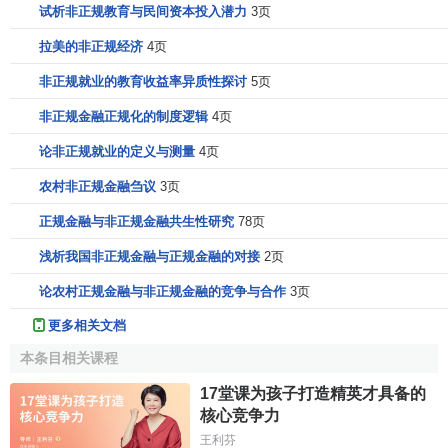
试析非正规教育与民间资本投入潜力
3页
拉美的非正规经济
4页
非正规就业的教育收益率异质性探讨
5页
非正规金融正规化的制度逻辑
4页
论非正规就业的定义与测量
4页
农村非正规金融刍议
3页
正规金融与非正规金融共生性研究
78页
浅析我国非正规金融与正规金融的对接
2页
论农村正规金融与非正规金融的竞争与合作
3页
更多相关文档
本条目相关课程
17堂课为孩子打造精英才具备的
核心竞争力
王利芬