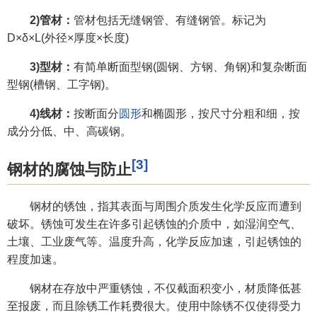
2)管材：
管材包括无缝钢管、有缝钢管。标记为
D×δ×L(外径×厚度×长度)
3)型材：
有简单断面型钢(圆钢、方钢、角钢)和复杂断面
型钢(槽钢、工字钢)。
4)线材：
按断面分
圆形
和椭圆形，按尺寸分粗和细，按
成分分低、中、高碳钢。
[3]
钢材的腐蚀与防止
钢材的锈蚀，指其表面与周围介质发生化学反应而遭到
破坏。锈蚀可发生在许多引起锈蚀的介质中，如湿润空气、
土壤、工业废气等。温度升高，化学反应加速，引起锈蚀的
程度加速。
钢材在存放中严重锈蚀，不仅截面积变小，材质降低甚
至报废，而且除锈工作耗费很大。使用中除锈不仅使得受力