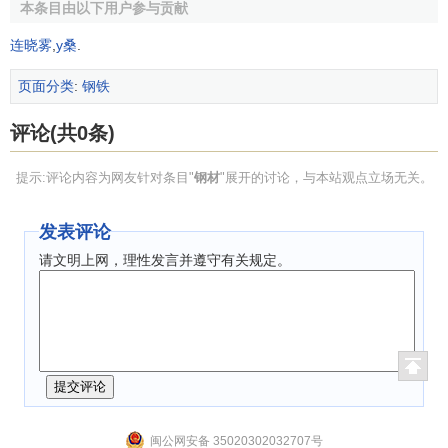
本条目由以下用户参与贡献
根据发生腐蚀的具体原因，分为无电流保护法和外加电
流保护法。
连晓雾
,
y桑
.
无电流保护法也叫牺牲阳极法，是在钢铁结构上接一块
页面分类
:
钢铁
较钢铁更为活泼的金属，如锌、镁，因为锌、镁比钢铁的电
位低，锌、镁成为腐蚀电池的阳极而遭到破坏(牺牲阳极)，而
评论(共0条)
钢铁结构得到保护。这种方法对于那些不容易或不能覆盖保
护层的地方，如蒸汽锅炉、轮船外壳、地下管道、港工结
提示:评论内容为网友针对条目"
钢材
"展开的讨论，与本站观点立场无关。
构、道桥建筑等常被采用。
发表评论
外加电流保护法是在钢铁结构附近，安放一些废钢铁或
请文明上网，理性发言并遵守有关规定。
其他难熔金属，如高硅铁及铅银合金，将外加直流电源的负
极接在被保护的钢铁结构上，正极接在难熔的金属上，通电
后则难熔金属成为阳极而被腐蚀，钢铁结构成为阴极而被保
护。
3)合金化
在碳素钢中加入能提高抗腐蚀能力的合金元素，如镍、
闽公网安备 35020302032707号
铬、钛、铜等，制成不同的合金钢。