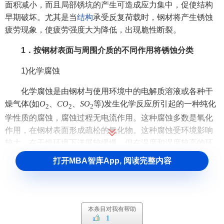
面积减小，而且局部锈坑的产生可造成应力集中，促使结构
早期破坏。尤其是当
结构
承受反复荷载时，钢材将产生锈蚀
疲劳现象，使疲劳强度大为降低，出现脆性断裂。
1．按钢材表面与周围介质的不同作用将锈蚀分类
1)化学腐蚀
化学腐蚀是由钢材与使用环境中的电解质溶液或各种干
燥气体(如
O
、
C
O
、
S
O
等)发生化学反应所引起的一种纯化
2
2
2
学性质的腐蚀，腐蚀过程无电流作用。这种腐蚀多数是氧化
作用，在钢材表面形成疏松的氧化物。这种腐蚀受环境影响
较大，在干燥环境下进展较缓慢，但在温度和湿度较高的环
境，这种腐蚀进展很快。
打开MBA智库App, 阅读完整内容
2)电化学腐蚀
钢材与电解质溶液相接触而产生
电流
，形成原电池作用
而发生的腐蚀，称为电化学腐蚀。由于钢材中不同成分的电
本条目对我有帮助
1
极电位不同，从而很容易形成电极的两个极。如钢材与潮湿