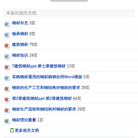
空气、水、土壤接触时，表面覆盖一层水膜，水中溶有来自
本条目相关文档
空气中的各种离子，这样便形成了电解质。通过一系列的物
理和化学作用，钢中的铁素体被氧化成氢氧化铁及氧化铁
钢材补充
3页
等，从而产生腐蚀。
轴承钢材
9页
实际工程中发生的腐蚀，主要是电化学腐蚀。
建筑钢材
79页
2．钢材锈蚀的防护
钢材知识
24页
7建筑钢材ppt-第七章建筑钢材
13页
在实际工程中，钢材锈蚀的防护方法主要有三种。
采购钢材通用的钢材购销合同Word模板
5页
1)保护膜法
钢材的生产工艺和钢结构对钢材的要求
29页
利用保护膜使钢材与周围介质隔离，从而避免或减缓外
第2章建筑钢材ppt-第2章建筑钢材
64页
界腐蚀性介质对钢材的破坏作用。如在钢材的表面喷刷
涂
料
、搪瓷、塑料等；或以金属镀层作为保护膜，如锌、锡、
钢材生产流程和钢结构对钢材的要求
29页
铬等。
钢材理论重量
1页
2)电化学保护法
更多相关文档