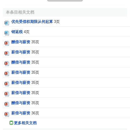
r
为第i种债券资产的
到期收益率
；
i
本条目相关文档
t为从一次收益支付到下一次收益支付问的时间长度；
优先受偿权期限从何起算
3页
P
为债券的市场价格。
i
销返税
4页
酬偿与薪资
35页
[1]
返偿期限的实例分析
薪偿与薪资
35页
例如，假定有一份5年期债券，每年付息10％，面值
酬偿与薪资
35页
1000元，
债券收益率
14％，该债券目前
市场价格
为862.69
薪偿与薪资
35页
元。其返偿期限的计算如下表：
薪偿与薪资
35页
t
1
2
3
4
薪偿与薪资
35页
C
810
810
810
810
t
酬偿与薪资
35页
t
87.72
76.95
67.50
59.21
C
/ (1 +
r
)
t
薪偿与薪资
36页
t
87.72
153.90
202.50
236.84
t
[
C
/ (1 +
r
)
]
t
更多相关文档