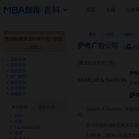
首页
专题
分类
条目
讨论
编辑
萨奇广告公司
用
最新资讯
(重定向自
萨奇广告
)
最新评论
最新推荐
萨奇广
热门推荐
编辑实验
萨奇
使用帮助
创建条目
萨
本周推荐
最多推荐
Saatchi & Saatchi，
司。
饮料
流家
其与中国长城航空
航天工业
Facebook公司
债券
1995 年，因为公司股票在
财政术语