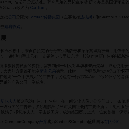
Saatchi广告公司分庭抗礼。萨奇兄弟的兄长查尔斯·萨奇亦是英国保守
& Saatchi改名为
Cordiant
。
决定把
公司
分隔为
Cordiant传播集团
（主要包括
达彼斯
）和Saatchi & S
i被
阳狮
收购
。
发展
栋办公楼中，来自伊拉克的哥哥查尔斯萨奇和弟弟莫里斯萨奇，用借来的 
Saatchi）”。当时他们手上只有一支铅笔，心里却充满一股制作创新广告的
康教育委员会的委托，需要制作一则反对早孕和未婚先孕，鼓励使用安
，大家的方案都不能令
萨奇兄弟
满意。此时，一位职员羞怯地提出了“怀
在这则“一个怀孕男人”的广告中，旁边有一行注释写着：“假如怀孕的是
兄弟的广告公司一举成名。
撒切尔夫人
策划竞选广告。广告中，在一间失业人员办公室门口，一条蜿蜒不断的队伍
一语双关的广告语，尖锐地指出了当时英国社会的主要矛盾，工党只服务
“铁娘子”撒切尔夫人一举击败工党，成为英国历史上第一位女首相，保守
mptonCompany
合并
成为Saatchi&Compton盛世国际
有限公司
。