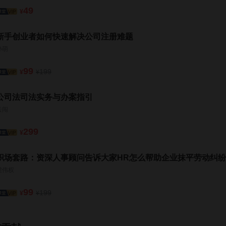
49
¥
新手创业者如何快速解决公司注册难题
孙萌
99
199
¥
¥
公司法司法实务与办案指引
云闯
299
¥
职场套路：资深人事顾问告诉大家HR怎么帮助企业抹平劳动纠纷
梁伟权
99
199
¥
¥