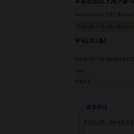
本条目由以下用户参
Vulture
,
funwmy
,
沙漠之鹰
,
Angle
页面分类
:
广告公司
|
英国企业
评论(共1条)
218.97.247.* 在 2010年1月17
cool
回复评论
发表评论
请文明上网，理性发言并遵