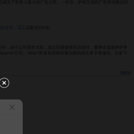
公司成为了世界上最大的广告公司。一年后，萨奇兄弟的广告营业额达到
的
分公司
，
员工
总数达220名。
。
5年，由于公司股价大跌，加之巨额债券无法偿付，董事会直接将萨奇
tchi”公司。“M&C”即是莫里斯和查尔斯的英文首字母缩写。在拿下
[
编辑
]