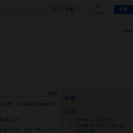
登录
百科VIP
工具箱▼
[
编辑
]
目录
第四大广告传播集团
阳狮
的子公
[
隐藏
]
格调而见称。
1
萨奇广告公司简介
2
萨奇广告公司的历史发展
会
忍无可忍，赶走了创始人
萨奇
3
相关条目