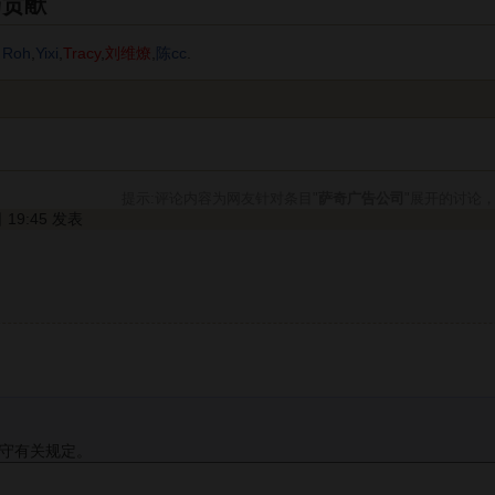
与贡献
 Roh
,
Yixi
,
Tracy
,
刘维燎
,
陈cc
.
提示:评论内容为网友针对条目"
萨奇广告公司
"展开的讨论
日 19:45 发表
守有关规定。