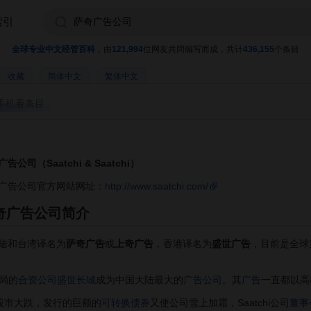
索引
全球专业中文经管百科
，由
121,994
位网友共同编写而成，共计
436,155
个条目
收藏
简体中文
繁体中文
手机看条目
告公司（Saatchi & Saatchi）
广告公司官方网站网址：
http://www.saatchi.com/
奇广告公司简介
中国大陆和台湾译名为
萨奇广告
或
上奇广告
，香港译名为
盛世广告
，目前是全球
局的
合资公司
盛世长城
成为中国大陆最大的
广告公司
。其
广告
一直都以高
股市大跌，发行的巨额的
可转换债券
又使公司雪上加霜，Saatchi公司
董事