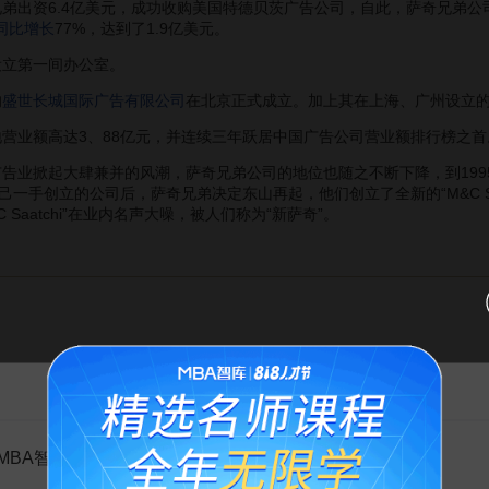
弟出资6.4亿美元，成功收购美国特德贝茨广告公司，自此，萨奇兄弟
同比增长
77%，达到了1.9亿美元。
设立第一间办公室。
的
盛世长城国际广告有限公司
在北京正式成立。加上其在上海、广州设立
营业额高达3、88亿元，并连续三年跃居中国广告公司营业额排行榜之首
告业掀起大肆兼并的风潮，萨奇兄弟公司的地位也随之不断下降，到199
一手创立的公司后，萨奇兄弟决定东山再起，他们创立了全新的“M&C Saa
 Saatchi”在业内名声大噪，被人们称为“新萨奇”。
告MBA智库百科用户的一封信
赏
MBA智库百科用户：
MBA智库APP