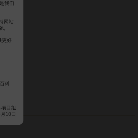
是我们
持网站
驰。
供更好
百科
科项目组
8月10日