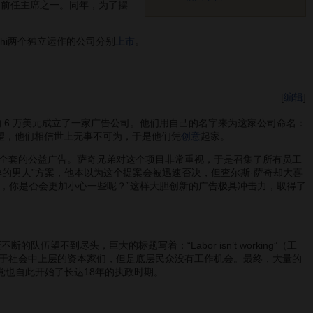
党的前任主席之一。同年，为了摆
aatchi两个独立运作的公司分别
上市
。
[
编辑
]
6 万美元成立了一家广告公司。他们用自己的名字来为这家公司命名：
强烈欲望，他们相信世上无事不可为，于是他们凭
创意
起家。
全套的公益广告。萨奇兄弟对这个项目非常重视，于是召集了所有员工
孕的男人”方案，他本以为这个提案会被迅速否决，但查尔斯·萨奇却大喜
你，你是否会更加小心一些呢？”这样大胆创新的广告极具冲击力，取得了
望不到尽头，巨大的标题写着：“Labor isn’t working”（工
于社会中上层的资本家们，但是底层民众没有工作机会。最终，大量的
党也自此开始了长达18年的执政时期。