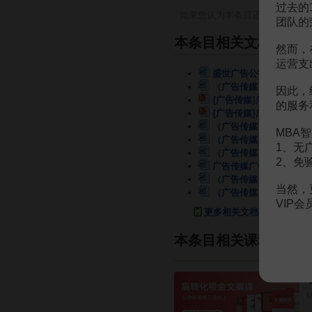
过去的
如果您认为本条目还有待完善，
团队的
本条目相关文档
然而，
运营支
盛世广告公司员工手册
1
（广告传媒）广告公司
1
因此，
{广告传媒}广告公司
34
的服务
{广告传媒}广告伦理与
（广告传媒）如何经营广
MBA智
（广告传媒）广告公司的
1、无
（广告传媒）某广告公司
2、免
广告传媒广告公司强
42
（广告传媒）广告公司制
当然，
（广告传媒）广告公司的
VIP
更多相关文档
本条目相关课程