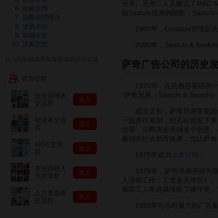
兄弟
。兄弟二人又建立了M&C 
租船合同
脱Saatchi兄弟的阴影，Saatchi 
战略管理理论
交易术语
1997年，Cordiant管理层
韩国企业
流家思想
2000年，Saatchi & Saatch
以上内容根据网友推荐自动排序生成
萨奇广告公司的历史
官方社群
1970年，在伦敦苏霍区的一
“萨奇兄弟（Saatchi & 
企业管理者
加入
交流群
成立之初，萨奇兄弟受英国健
一起进行策划，但几轮创意下来
创业者交流
加入
群
过望，立即决定采纳这个创意。
极佳的社会劝导效果，也让萨奇
AIGC交流
加入
群
1975年成为
上市公司
。
市场营销人
1978年，萨奇兄弟开始为
加入
员交流群
人没有工作；工党毫无作为）。
底层工人将选票投给了保守党，
人力资源师
加入
交流群
1982年与当时最大的广告集团Co