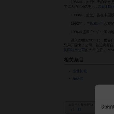
1986年，如日中天的萨奇兄
了惊人的114亿美元，
税前利润
1988年，盛世广告在中国
1992年，与
长城公司
合资
1994年盛世广告在中国内地
进入20世纪90年代，世界广
兄弟开除出了公司。被迫离开自己
英国航空公司
的大单之后，“M&C
相关条目
盛世长城
新萨奇
本条目对我有帮助
亲爱的
12