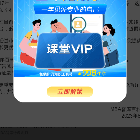
17年，百科频道一直以免费公益的形式为大家提供知识服务，这
。
需要补充新内容或修改错误内容，请
编辑条目
或
投诉举报
荣幸和骄傲。
在目前越来越严峻的经营挑战下，单纯依靠不断增加广告位来维
出，必然会越来越影响您的使用体验，这也与我们的初衷背道而
9页
4页
经过审慎地考虑，我们决定推出VIP会员收费制度，以便为您提
页
和更优质的内容。
广告公司
44页
告公司
10页
库百科VIP会员（9.9元 / 年，
点击开通
），您的权益将包括：
经营
17页
广告阅读；
制度
14页
验证复制。
页
度
9页
更重要的是长期以来您对百科频道的支持。诚邀您加入MBA智库
经营
15页
会员，共渡难关，共同见证彼此的成长和进步！
MBA智库百
2023年
听得懂，用得上的高转化吸金文案课
MBA智库特邀讲师