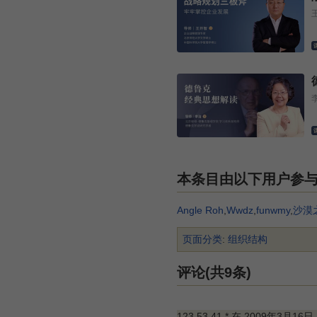
本条目由以下用户参
Angle Roh
,
Wwdz
,
funwmy
,
沙漠
页面分类
:
组织结构
评论(共9条)
123.53.41.* 在 2009年3月16日