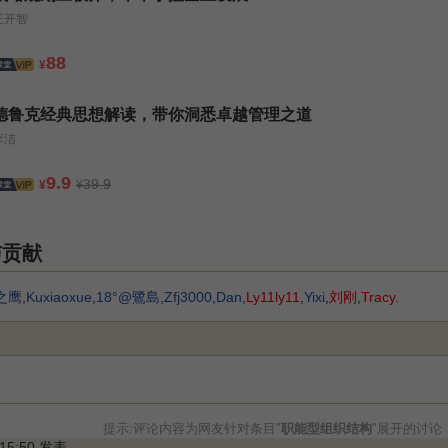
王开智
88
¥
德鲁克经典思想解读，带你洞悉卓越管理之道
李洁
9.9
39.9
¥
¥
与贡献
之鹰
,
Kuxiaoxue
,
18°@鷺島
,
Zfj3000
,
Dan
,
Ly11ly11
,
Yixi
,
刘刚
,
Tracy
.
提示:评论内容为网友针对条目"
职能型组织结构
"展开的讨论
 15:50 发表