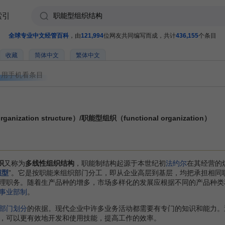
索引
全球专业中文经管百科
，由
121,994
位网友共同编写而成，共计
436,155
个条目
收藏
简体中文
繁体中文
用手机看条目
nization structure）/职能型组织（functional organization）
织
又称为
多线性组织结构
，职能制结构起源于本世纪初
法约尔
在其经营的
模型
”。它是按职能来组织部门分工，即从企业高层到基层，均把承担相同
理职务。随着生产品种的增多，市场多样化的发展应根据不同的产品种类
事业部制
。
部门划分
的依据。现代企业中许多业务活动都需要有专门的知识和能力。
，可以更有效地开发和使用技能，提高工作的效率。