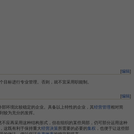
[
编辑
]
个目标进行专业管理。否则，就不宜采用职能制。
[
编辑
]
部环境比较稳定的企业。具备以上特性的企业，其
经营管理
相对简
到较为充分的发挥。
然不应再采用这种结构形式，但在组织的某些局部，仍可部分运用这种
，这既有利于保持重大
经营决策
所需要的必要的
集权
，也便于让这些部
员的做法，借以保证
生产效率
的稳定和提高。