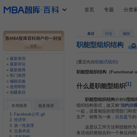
首页
专题
分类
条目
讨论
编辑
职能型组织结构
最新资讯
(重定向自
职能式组织
)
最新评论
最新推荐
职能型组织结构（Functional orga
热门推荐
编辑实验
[1]
什么是职能型组织
使用帮助
创建条目
职能型组织结构
亦称
U型组
组织结构形式，故又称“
法约尔
本周推荐
最多推荐
一起，设置相应的管理部门和管
Facebook公司.gif
生产、销售为一体，
自负盈亏
的
经济学
第一性原理
这是以工作方法和技能作为
交易术语
务活动归类组合到一个单位内部
流家思想