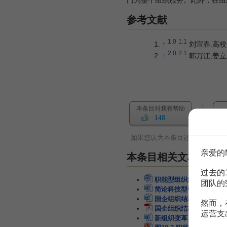
参考文献
1.0
1.1
↑
刘宣春.高校图
2.0
2.1
↑
韩万江,姜立新
本条目对我有帮助
148
如果您认为本条目还有待完善，
亲爱的
本条目相关文档
过去的
职能型组织结构的缺点
团队的
简论科技型中小企业在职
国企组织结构变革：从职
然而，
国企组织结构变革：从职
运营支
新组织变革：从职能型结