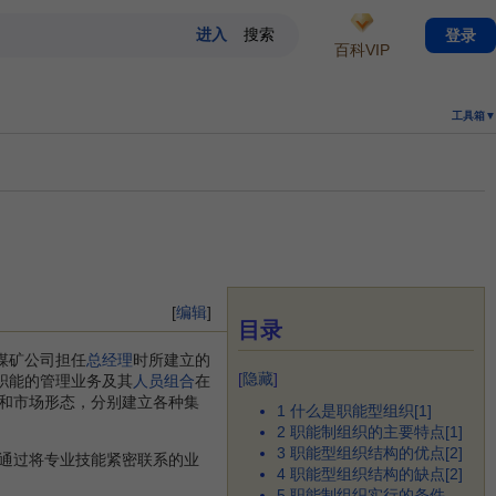
登录
百科VIP
工具箱▼
[
编辑
]
目录
煤矿公司担任
总经理
时所建立的
[
隐藏
]
职能的管理业务及其
人员组合
在
和市场形态，分别建立各种集
1
什么是职能型组织[1]
2
职能制组织的主要特点[1]
3
职能型组织结构的优点[2]
通过将专业技能紧密联系的业
4
职能型组织结构的缺点[2]
5
职能制组织实行的条件