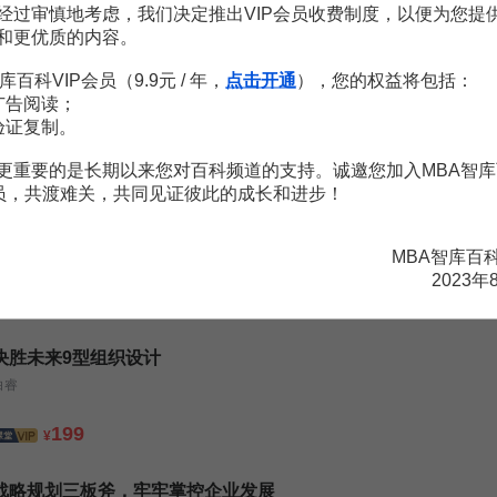
1页
经过审慎地考虑，我们决定推出VIP会员收费制度，以便为您提
的转变
65页
和更优质的内容。
型组织结构创新研究
4页
型结构到底有多难？（杨少杰）
5页
库百科VIP会员（9.9元 / 年，
点击开通
），您的权益将包括：
73页
广告阅读；
验证复制。
更重要的是长期以来您对百科频道的支持。诚邀您加入MBA智库
会员，共渡难关，共同见证彼此的成长和进步！
8小时参透全面预算精髓
徐华
MBA智库百
2023年
199
¥
决胜未来9型组织设计
白睿
199
¥
战略规划三板斧，牢牢掌控企业发展