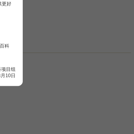
供更好
百科
科项目组
8月10日