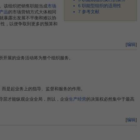
6
职能型组织的适用性
。该组织把销售职能当成
市场
7
参考文献
产品
的市场营销方式大体相同
就暴露出发展不平衡和难以协
要性，以便争取到更多的预算和
[
编辑
]
所开展的业务活动将为整个组织服务。
而是起业务上的指导、监督和服务的作用。
导层才能纵观企业全局，所以，企业
生产经营
的决策权必然集中于最高
[
编辑
]