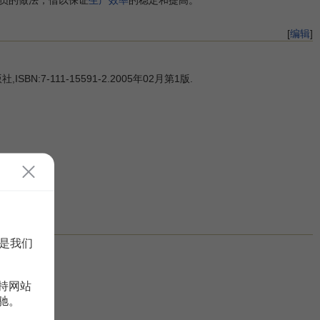
[
编辑
]
7-111-15591-2.2005年02月第1版.
是我们
持网站
驰。