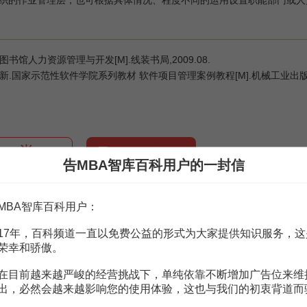
书馆人力资源管理与开发[M].线装书局,2009.08.
.国家示范性软件学院系列教材 软件项目管理案例教程[M].机械工业出版社,ISBN:
赏
MBA智库APP
告MBA智库百科用户的一封信
。
需要补充新内容或修改错误内容，请
编辑条目
或
投诉举报
MBA智库百科用户：
17年，百科频道一直以免费公益的形式为大家提供知识服务，这
1页
荣幸和骄傲。
能型结构下的组织优化
2页
能型结构迈向矩阵型结构（杨少杰）
6页
在目前越来越严峻的经营挑战下，单纯依靠不断增加广告位来维
能型结构迈向矩阵型结构（杨少杰）
6页
出，必然会越来越影响您的使用体验，这也与我们的初衷背道而
构迈向流程型结构（杨少杰）
7页