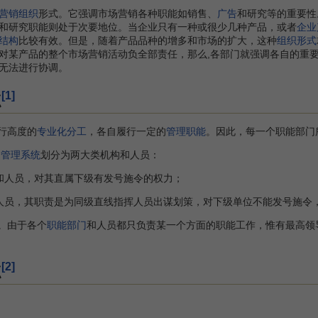
营销组织
形式。它强调市场营销各种职能如销售、
广告
和研究等的重要性
和研究职能则处于次要地位。当企业只有一种或很少几种产品，或者
企业
结构
比较有效。但是，随着产品品种的增多和市场的扩大，这种
组织形式
对某产品的整个市场营销活动负全部责任，那么,各部门就强调各自的重
无法进行协调。
[1]
点
行高度的
专业化分工
，各自履行一定的
管理职能
。因此，每一个职能部门
个
管理系统
划分为两大类机构和人员：
人员，对其直属下级有发号施令的权力；
员，其职责是为同级直线指挥人员出谋划策，对下级单位不能发号施令，
。由于各个
职能部门
和人员都只负责某一个方面的职能工作，惟有最高领
[2]
点