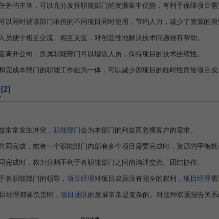
任务的主体，可以充分发挥职能部门的资源集中优势，有利于保障项目需
可以同时被该部门承担的不同项目同时使用，节约人力，减少了资源的浪
人员便于相互交流、相互支援，对创造性地解决技术问题很有帮助。
者离开公司，所属职能部门可以增派人员，保持项目的技术连续性。
和完成本部门的职能工作融为一体，可以减少因项目的临时性而给项目成
[2]
点
益常常发生冲突，
职能部门
会为本部门的利益而忽视客户的需求。
共同完成，或者一个职能部门内部有多个项目需要完成时，资源的平衡就
同完成时，权力分割不利于各职能部门之间的沟通交流、团结协作。
于各职能部门的领导，
项目经理
对项目成员没有完全的权利，
项目经理
需
目经理都要负责时，
项目团队
的发展常常是复杂的。对这种双重报告关系