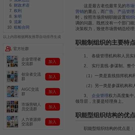
财政术语
这是最古老也最常见的
市场
权利
营销
的重点，而
广告
、
产品管理
朱明
时，按照市场营销职能设置
组织
流家
调的问题。既然没有一个部门能
租船合同
决策权力，致使市场营销总经理
以上内容根据网友推荐自动排序生成
职能制组织的主要特
官方社群
1、 各级管理机构和人员实
企业管理者
加入
交流群
2、 实行直线-参谋制。整
创业者交流
（1）一类是直线指挥机构和
加入
群
（2）另一类是参谋机构和人
AIGC交流
加入
群
3、
企业管理
权力高度集中
领导层，主要是经理身上。
市场营销人
加入
员交流群
职能型组织结构的优
人力资源师
加入
交流群
职能型组织结构的优点是：