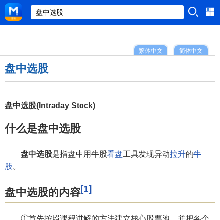
繁体中文
简体中文
盘中选股
盘中选股(Intraday Stock)
什么是盘中选股
盘中选股
是指盘中用牛股
看盘
工具发现异动
拉升
的
牛
股
。
[1]
盘中选股的内容
①首先按照课程讲解的方法建立核心股票池，并把各个