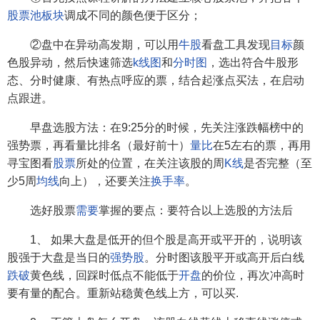
股票池
板块
调成不同的颜色便于区分；
②盘中在异动高发期，可以用
牛股
看盘工具发现
目标
颜
色股异动，然后快速筛选
k线图
和
分时图
，选出符合牛股形
态、分时健康、有热点呼应的票，结合起涨点买法，在启动
点跟进。
早盘选股方法：在9:25分的时候，先关注涨跌幅榜中的
强势票，再看量比排名（最好前十）
量比
在5左右的票，再用
寻宝图看
股票
所处的位置，在关注该股的周
K线
是否完整（至
少5周
均线
向上），还要关注
换手率
。
选好股票
需要
掌握的要点：要符合以上选股的方法后
1、 如果大盘是低开的但个股是高开或平开的，说明该
股强于大盘是当日的
强势股
。分时图该股平开或高开后白线
跌破
黄色线，回踩时低点不能低于
开盘
的价位，再次冲高时
要有量的配合。重新站稳黄色线上方，可以买.