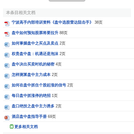
闻.2015年6月8日
本条目相关文档
宁波高手内部培训资料《盘中选股雷达阻击手》
38页
盘中如何预知股票将要拉升
88页
如何掌握盘中之买点及卖点
2页
权贵盘中盘：机遇还是泡沫
2页
盘中决出买卖时机的秘密
4页
怎样测算盘中主力成本
2页
如何在盘中抓住个股起涨的信号
2页
每日盘中抓涨停的绝招
1页
盘口绝技之盘中主力诱多
2页
酒店盘中盘指导手册
69页
更多相关文档