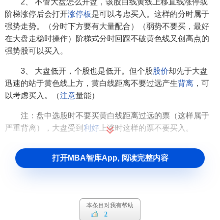
2、 不管大盘怎么开盘，该股白线黄线上移直线涨停或
阶梯涨停后会打开
涨停板
是可以考虑买入。这样的分时属于
强势走势。（分时下方要有大量配合）（弱势不要买，最好
在大盘走稳时操作）阶梯式分时回踩不破黄色线又创高点的
强势股可以买入。
3、 大盘低开，个股也是低开。但个股
股价
却先于大盘
迅速的站于黄色线上方，黄白线距离不要过远产生
背离
，可
以考虑买入。（
注意
量能）
注：盘中选股时不要买黄白线距离过远的票（这样属于
严重背离），大盘受到
利好
上涨时这样的票不要买入。
牢记两点：（1）如果大盘受到利好刺激上涨时不要追
打开MBA智库App, 阅读完整内容
票。（2）大盘三分之二的票都是高开的不要参与。
参考文献
本条目对我有帮助
↑
盘中选股技巧:
早盘
选股尾盘选股.每日财经新
2