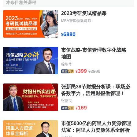
本条目相关课程
↑
(美)辛希尔(Sincerc，M.)瓦格纳(Wagner，D.),关璐,
2023考研复试精品课
牛波译.长线短炒：从股票的短期投资中取得长期收益
MBA智库特邀讲师
[M].中国三峡出版社.2001.09
6880
¥
市值战略-市值管理数字化战略
地图
徐朝华
399
2980
¥
¥
张新民38节财报分析课：职场必
备数字力，活用财报做管理！
张新民
169
¥
市值5000亿的阿里人力资源管理
法宝：阿里人力资源体系全解析