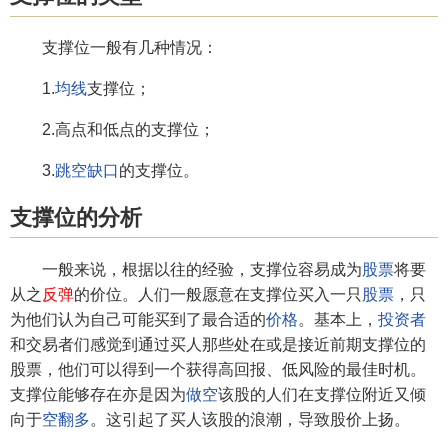
支撑位一般有几种情况：
1.
均线
支撑位；
2.高点和低点的支撑位；
3.
跳空缺口
的支撑位。
支撑位的分析
一般来说，根据以往的经验，支撑位容易成为
股票
将要
从之
反弹
的价位。人们一般愿意在支撑位买入一只
股票
，只
为他们认为自己可能买到了最合适的
价格
。基本上，
投资者
和交易者们感觉到通过买人那些处在或是接近前期支撑位的
股票，他们可以得到一个获得高回报、低风险的最佳时机。
支撑位能够存在亦是因为
做空
该股的人们在支撑位附近又倾
向于
空翻多
。这引起了买人该股的浪潮，导致股价上扬。