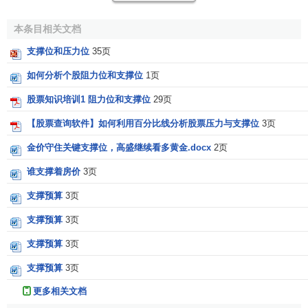
在此图中，你会看到每当该股的价格跌到了90
美元
或者
本条目相关文档
91
美元
的时候就再也跌不下去了，并会迅速
反弹
到更高的价
支撑位和压力位
35页
格。因此，你会说在90美元或91美元处有支撑。
如何分析个股阻力位和支撑位
1页
支撑位与阻力位的关系
股票知识培训1 阻力位和支撑位
29页
在股价运行时，阻力与支撑是可以互换的。具体地说，
【股票查询软件】如何利用百分比线分析股票压力与支撑位
3页
如果重大的
阻力位
被
有效突破
，那么该
阻力位
则反过来变成
金价守住关键支撑位，高盛继续看多黄金.docx
2页
未来重要的支撑位；反之，如果重要的支撑位被有效击穿，
谁支撑着房价
3页
则该价位反而变成今后股价上涨的阻力位了。
支撑预算
3页
相关条目
支撑预算
3页
压力位
支撑预算
3页
阻力位
支撑预算
3页
参考文献
更多相关文档