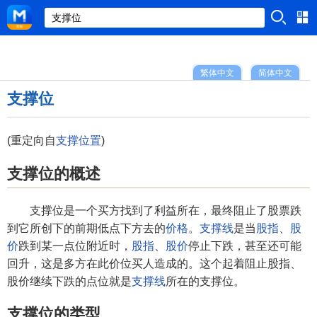
繁体中文
简体中文
支撑位
(重定向自
支撑位置
)
支撑位的概述
支撑位是一个买方找到了利益所在，最终阻止了股票跌
到它所创下的前期低点下方去的
价格
。
支撑线
是当
股指
、
股
价
跌到某一点位附近时，
股指
、
股价
停止下跌，甚至还可能
回升，这是多方在此价位买人造成的。这个起着阻止股指、
股价继续下跌的点位就是
支撑线
所在的支撑位。
支撑位的类型