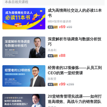
本条目相关课程
成为高情商社交达人的必读11本
书
MBA智库特邀讲师
69
99
¥
¥
深度解析市场调查与数据分析技
巧
高春利
88
¥
经营者的12项修炼——从员工到
CEO的第一堂经营课
陈毅贤
99
299
¥
¥
20堂销售管理实战课——如何打
造高绩效、高战斗力的销售团队