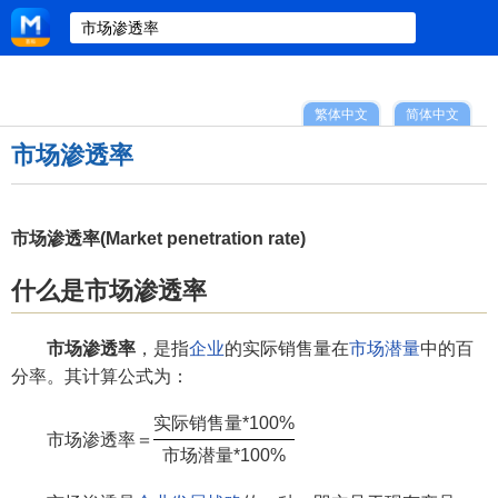
繁体中文
简体中文
市场渗透率
市场渗透率(Market penetration rate)
什么是市场渗透率
市场渗透率
，是指
企业
的实际销售量在
市场潜量
中的百
分率。其计算公式为：
实际销售量*100%
市场渗透率＝
市场潜量*100%