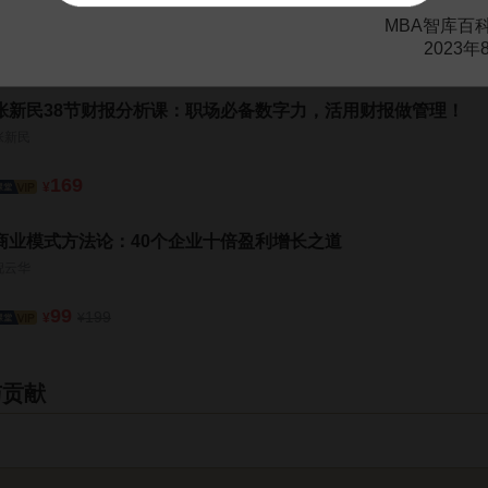
周导
MBA智库百
2023年
199
¥
张新民38节财报分析课：职场必备数字力，活用财报做管理！
张新民
169
¥
商业模式方法论：40个企业十倍盈利增长之道
倪云华
99
199
¥
¥
与贡献