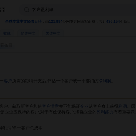
索引
全球专业中文经管百科
，由
121,994
位网友共同编写而成，共计
436,154
个条目
收藏
简体中文
繁体中文
看条目
一
客户
所需的独特开支后,评估一个客户或一个部门的
净利润
。
客户、获取新客户和使
客户满意
并不能保证
企业
从客户身上获得
利润
。因
些是企业应保持的客户,对于有效保持客户,增强企业的
盈利能力
有着重要意
利润/单一客户总成本