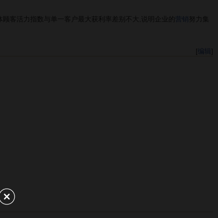
顾客活力指数与单一客户最大获利率差别不大,说明企业的
营销
努力集
[
编辑
]