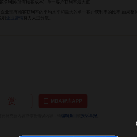
净利润/所有顾客成本)÷单一客户获利率最大值
业现有顾客获利率的平均水平和最大的单一客户获利率的比率,如果整体
说明
企业营销
努力太过分散。
赏
MBA智库APP
。
需要补充新内容或修改错误内容，请
编辑条目
或
投诉举报