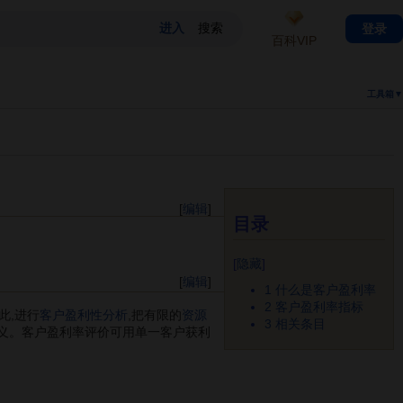
登录
百科VIP
工具箱▼
[
编辑
]
目录
[
隐藏
]
[
编辑
]
1
什么是客户盈利率
2
客户盈利率指标
此,进行
客户盈利性分析
,把有限的
资源
3
相关条目
义。客户盈利率评价可用单一客户获利