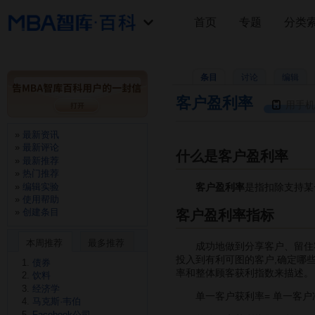
首页
专题
分类
条目
讨论
编辑
客户盈利率
用手机
最新资讯
最新评论
什么是客户盈利率
最新推荐
热门推荐
编辑实验
客户盈利率
是指扣除支持某
使用帮助
创建条目
客户盈利率指标
本周推荐
最多推荐
成功地做到分享客户、留住
投入到有利可图的客户,确定哪
债券
率和整体顾客获利指数来描述。
饮料
经济学
单一客户获利率= 单一客户净
马克斯·韦伯
Facebook公司