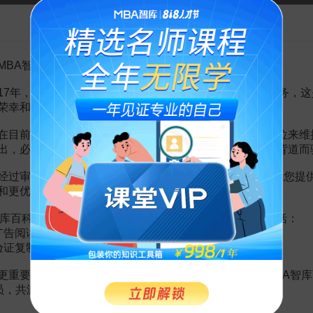
告MBA智库百科用户的一封信
成本问题研究
2页
2页
页
页
MBA智库百科用户：
率——寿险客户解约劝阻项目操作方案
21页
的影响
2页
17年，百科频道一直以免费公益的形式为大家提供知识服务，这
业银行盈利变化
2页
荣幸和骄傲。
在目前越来越严峻的经营挑战下，单纯依靠不断增加广告位来维
出，必然会越来越影响您的使用体验，这也与我们的初衷背道而
经过审慎地考虑，我们决定推出VIP会员收费制度，以便为您提
和更优质的内容。
裂变方案：用户裂变10倍的增长方法
库百科VIP会员（9.9元 / 年，
点击开通
），您的权益将包括：
广告阅读；
周导
验证复制。
199
¥
更重要的是长期以来您对百科频道的支持。诚邀您加入MBA智库
会员，共渡难关，共同见证彼此的成长和进步！
逆向盈利3.0，让你的企业倍速增长