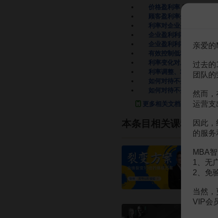
价格盈利率
2页
顾客盈利率分析中的顾客
利率对企业盈利的影响
1
企业盈利利率表分析
76
企业盈利利率表分析
91
亲爱的
有效控制低利率保单解约
利率变化对上市公司盈利
过去的
利率调整、利差变动与商
团队的
如何对待不盈利客户
8页
如何对待不盈利客户
8页
然而，
运营支
更多相关文档
本条目相关课程
因此，
的服务
MBA智
1、无
2、免
当然，
VIP