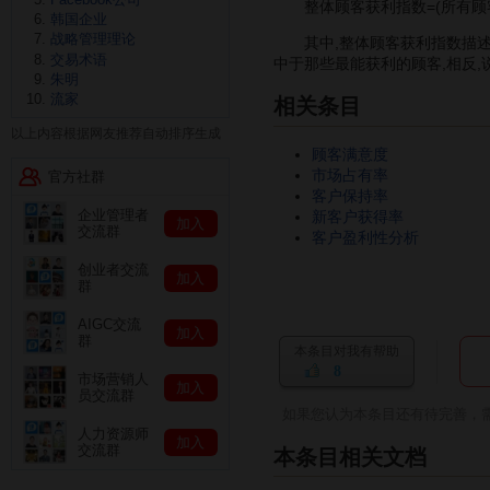
整体顾客获利指数=(所有顾客
韩国企业
战略管理理论
其中,整体顾客获利指数描述企
交易术语
中于那些最能获利的顾客,相反,
朱明
流家
相关条目
以上内容根据网友推荐自动排序生成
顾客满意度
市场占有率
官方社群
客户保持率
企业管理者
新客户获得率
加入
交流群
客户盈利性分析
创业者交流
加入
群
AIGC交流
加入
群
本条目对我有帮助
8
市场营销人
加入
员交流群
如果您认为本条目还有待完善，
人力资源师
加入
交流群
本条目相关文档