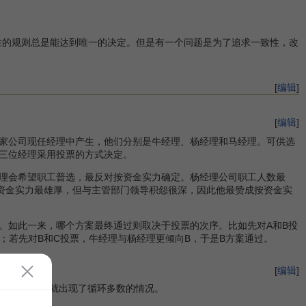
胜的规则总是能达到唯一的决定。但是有一个问题是为了追求一致性，改
[
编辑
]
[
编辑
]
家公司现任经理中产生，他们分别是牛经理、杨经理和马经理。可供选
由三位经理采用投票的方式决定。
理会希望职工普选，最反对按资金实力确定。杨经理公司职工人数最
司资金实力最雄厚，但与主管部门领导积怨很深，因此他最赞成按资金实
。如此一来，哪个方案最终通过则取决于投票的次序。比如先对A和B投
；若先对B和C投票，牛经理与杨经理更倾向B，于是B方案通过。
[
编辑
]
在立法过程中就出现了循环多数的情况。