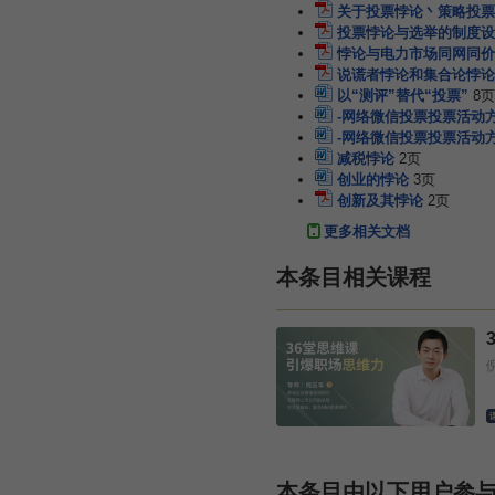
关于投票悖论丶策略投票
投票悖论与选举的制度设
悖论与电力市场同网同价
说谎者悖论和集合论悖论
以“测评”替代“投票”
8页
-网络微信投票投票活动方
-网络微信投票投票活动方
减税悖论
2页
创业的悖论
3页
创新及其悖论
2页
更多相关文档
本条目相关课程
本条目由以下用户参