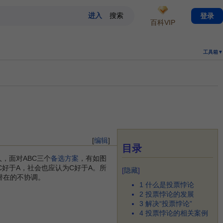
登录
百科VIP
工具箱▼
[
编辑
]
目录
，面对ABC三个
备选方案
，有如图
好于A，社会也应认为C好于A。所
[
隐藏
]
潜在的不协调。
1
什么是投票悖论
2
投票悖论的发展
3
解决“投票悖论”
4
投票悖论的相关案例