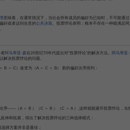
。
理
意味着，在通常情况下，当社会所有成员的偏好为已知时，不可能通过
偏好或者达到合意的
公共决策
。投票悖论表明：根本不存在一种能满足阿
。
得者
阿马蒂亚·森
在20世纪70年代提出对“投票悖论”的解决方法。
阿马蒂亚·
以解决投票悖论的问题。
 ＞ C）改变为（A ＞ C ＞ B） 新的偏好次序排列：
—（A ＞ B ）（C ＞ B ）（C ＞ A ）,这样就能避开投票悖论
以延伸和拓展，得出了解决投票悖论的三种选择模式：
项选择方案并非是最佳；