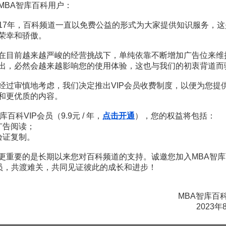
议：一是根据个人所拥有的财产来征税，二是根据个人所拥有的的土地
MBA智库百科用户：
的支持率高于‘财产税’，‘财产税’的支持率高于‘不征税’，而‘不征税’
17年，百科频道一直以免费公益的形式为大家提供知识服务，这
‘个人所得税’>不征税/‘土地税’/‘财产税’（由于个人所得税收方案对
荣幸和骄傲。
的提议）。循环多数的僵局也就得以破解。
在目前越来越严峻的经营挑战下，单纯依靠不断增加广告位来维
僵局的出现，国会可以通过限制议员提议的权利来达到目的。如果对某
出，必然会越来越影响您的使用体验，这也与我们的初衷背道而
一方法在20世纪上半叶的美国国会立法过程中常采被用，以此来提升决
经过审慎地考虑，我们决定推出VIP会员收费制度，以便为您提
和更优质的内容。
公共选择》.学习时报.2017年09月
库百科VIP会员（9.9元 / 年，
点击开通
），您的权益将包括：
广告阅读；
验证复制。
更重要的是长期以来您对百科频道的支持。诚邀您加入MBA智库
赏
MBA智库APP
会员，共渡难关，共同见证彼此的成长和进步！
。
需要补充新内容或修改错误内容，请
编辑条目
或
投诉举报
MBA智库百
2023年