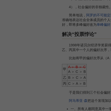
4），社会偏好的非独裁性
简单地说，
阿罗的不可能定
准确地表达社会全体成员的个人
好，即将多峰偏好改为
单峰偏好
解决“投票悖论”
1998年诺贝尔经济学奖获
乙、丙其中一个人的偏好次序，
比如将甲的偏好次序从（A ＞ B
A ＞ B ＞ C
甲
A ＞ C ＞ B
乙
B ＞ C ＞ A
丙
C ＞ A ＞ B
于是我们得到三个社会偏好次序—
阿马蒂亚·森
把这个发现加
一、所有人都同意其中一