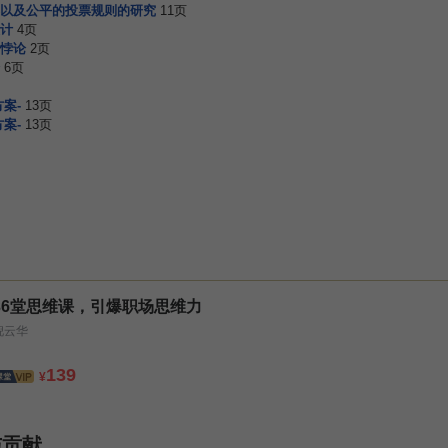
以及公平的投票规则的研究
11页
计
4页
悖论
2页
6页
案-
13页
案-
13页
36堂思维课，引爆职场思维力
倪云华
139
¥
与贡献