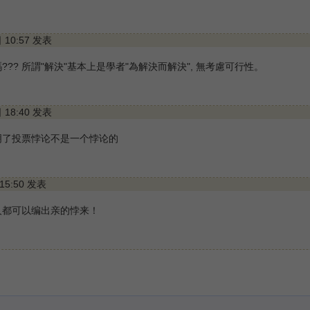
日 10:57 发表
??? 所謂"解決"基本上是學者"為解決而解決", 無考慮可行性。
日 18:40 发表
明了投票悖论不是一个悖论的
 15:50 发表
人都可以编出亲的悖来！