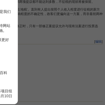
来征税。如果两项提议都不能达到多数，不征税的现状将被保留。
的支持率又高于‘土地税’。直到有人提出按照个人收入程度进行征税的新方
是我们
议员们选区选民影响程度的不确定性，政客们更偏向这一方案，而非最初两种
持网站
一法案进行修正时，只有一部修正案提议允许与现有法案进行投票选
驰。
策效率。
供更好
[
编辑
]
百科
科项目组
8月10日