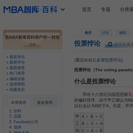
首页
专题
分类
条目
讨论
编辑
投票悖论
用手机看
最新资讯
(重定向自
孔多塞投票悖论
)
最新评论
最新推荐
投票悖论（The voting parad
热门推荐
编辑实验
什么是投票悖论
使用帮助
创建条目
早在十八世纪法国思想家
孔
的偏好排序。由于甲乙都认为B
本周推荐
最多推荐
以社会认为B好于A。但是，甲
饮料
流家
甲
A ＞ B ＞ C
Facebook公司
乙
B ＞ C ＞ A
债券
丙
C ＞ A ＞ B
财政术语