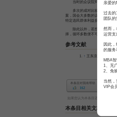
当时的众议院辩论中有两种提
亲爱的
多次的成对比较导致了‘土地税’
过去的
案，国会大多数的议员偏好变成了
团队的
特定选民群体利益损失更为明确
然而，
除此以外，若想从一开始避免
运营支
择，循环多数便不可能出现。这
参考文献
因此，
的服务
↑
王东京.《投票悖论与
MBA智
1、无
2、免
当然，
本条目对我有帮助
VIP
162
如果您认为本条目还有待完善，
本条目相关文档