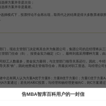
项选择方案并非是次佳；
项选择方案并非是最差。
种选择模式下，投票悖论不会再出现，取而代之的结果是得大多数票者获
。
门，现在主管部门决定将其合并为集团公司，集团公司的总经理将从三
主管部门任命（B）、按资金实力确定（C）。最终到底采用哪种方案，
职工人数最多，资金实力最弱，与主管部门领导关系还行。因此，牛经
导关系“铁”，因此他赞成主管领导任命，而最反对职工普选。马经理公
总有两人认为方案A优于方案B；方案B优于方案C；方案C优于方案A
则A方案通过；若先对A和C投票，马经理和杨经理更倾向C，则C方案通过
告MBA智库百科用户的一封信
1年通过了第一部个人所得税法，以此来增加联邦政府收入。这一法案