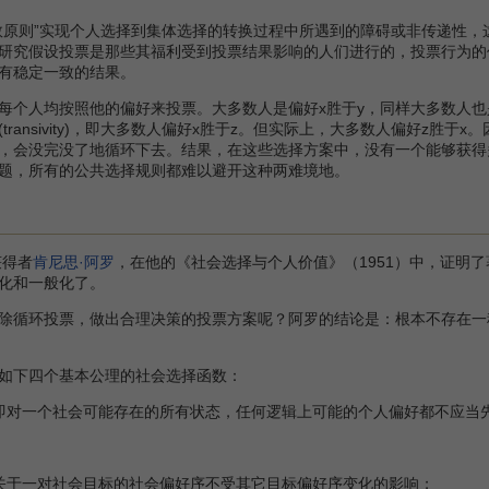
原则”实现个人选择到集体选择的转换过程中所遇到的障碍或非传递性，
研究假设投票是那些其福利受到投票结果影响的人们进行的，投票行为的
有稳定一致的结果。
人均按照他的偏好来投票。大多数人是偏好x胜于y，同样大多数人也是
transivity)，即大多数人偏好x胜于z。但实际上，大多数人偏好z
没完没了地循环下去。结果，在这些选择方案中，没有一个能够获得多数票而通过，
题，所有的公共选择规则都难以避开这种两难境地。
获得者
肯尼思·阿罗
，在他的《社会选择与个人价值》（1951）中，证明了
化和一般化了。
环投票，做出合理决策的投票方案呢？阿罗的结论是：根本不存在一种能保
下四个基本公理的社会选择函数：
对一个社会可能存在的所有状态，任何逻辑上可能的个人偏好都不应当
于一对社会目标的社会偏好序不受其它目标偏好序变化的影响；