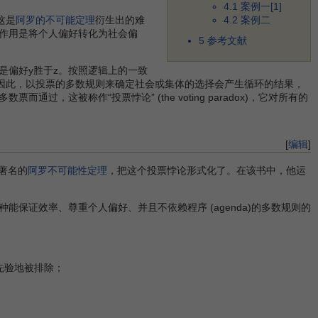
4.1
案例一[1]
这是
阿罗的不可能定理
衍生出的难
4.2
案例二
作用是将个人偏好转化为社会偏
5
参考文献
偏好y胜于z。按照逻辑上的一致
胜于x。因此，以投票的多数规则来确定社会或集体的选择会产生循环的结果，
这被称作“投票悖论” (the voting paradox)，它对所有的
[
编辑
]
著名的
阿罗不可能性定理
，把这个投票悖论形式化了。在该书中，他运
证效率、尊重个人偏好、并且不依赖程序 (agenda)的多数规则的
先验地被排除；