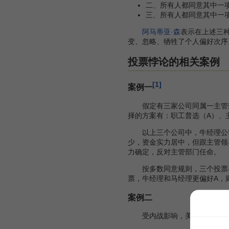
二、所有人都同意其中一
三、所有人都同意其中一
阿马蒂亚·森
表示在上述三
变、忽略、牺牲了个人偏好次序
投票悖论的相关案例
[1]
案例一
假定有三家公司同属一主管部
择的方案有：职工普选（A）、
以上三个公司中，牛经理公司
少，资金实力居中，但跟主管领
力确定，反对主管部门任命。
按多数同意规则，三个投票者中
票，牛经理和马经理更偏好A，
案例二
受内战影响，美国国会在186