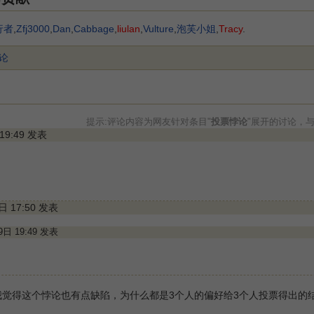
行者
,
Zfj3000
,
Dan
,
Cabbage
,
liulan
,
Vulture
,
泡芙小姐
,
Tracy
.
论
提示:评论内容为网友针对条目"
投票悖论
"展开的讨论，
 19:49 发表
4日 17:50 发表
月9日 19:49 发表
我觉得这个悖论也有点缺陷，为什么都是3个人的偏好给3个人投票得出的