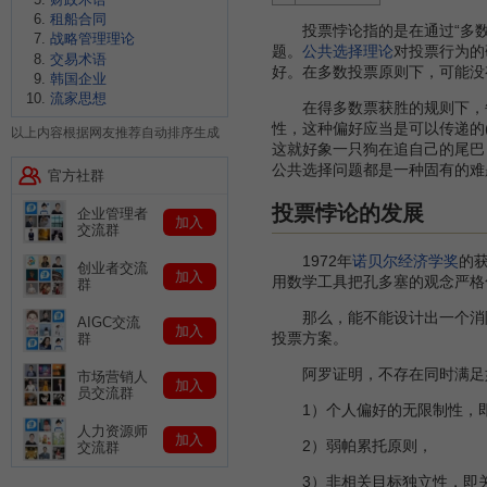
租船合同
投票悖论指的是在通过“多数
战略管理理论
题。
公共选择理论
对投票行为的
交易术语
好。在多数投票原则下，可能没
韩国企业
流家思想
在得多数票获胜的规则下，每个
性，这种偏好应当是可以传递的(
以上内容根据网友推荐自动排序生成
这就好象一只狗在追自己的尾巴，会
公共选择问题都是一种固有的难
官方社群
投票悖论的发展
企业管理者
加入
交流群
1972年
诺贝尔经济学奖
的
创业者交流
加入
用数学工具把孔多塞的观念严格
群
那么，能不能设计出一个消除循
AIGC交流
加入
投票方案。
群
阿罗证明，不存在同时满足如
市场营销人
加入
员交流群
1）个人偏好的无限制性，即
人力资源师
加入
2）弱帕累托原则，
交流群
3）非相关目标独立性，即关