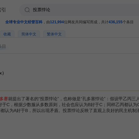
索引
全球专业中文经管百科
，由
121,994
位网友共同编写而成，共计
436,155
个条目
收藏
简体中文
繁体中文
条目
ox）
多赛
就提出了著名的“投票悖论”，也称做是“孔多塞悖论”：假设甲乙丙三人
好于C，根据少数服从多数原则，社会也应认为B好于C；同样乙丙都认为C
丙都认为A好于B，所以出现矛盾。投票悖论反映了直观上良好的民主机制