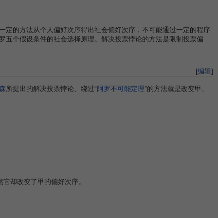
一定的方法从个人偏好次序得出社会偏好次序，不可能通过一定的程序
罗五个假设条件的社会选择原理。解决投票悖论的方法是限制投票偏
[
编辑
]
森
所提出的解决投票悖论、绕过“
阿罗不可能定理
”的方法就是改变甲、
，当然它却改变了甲的偏好次序。