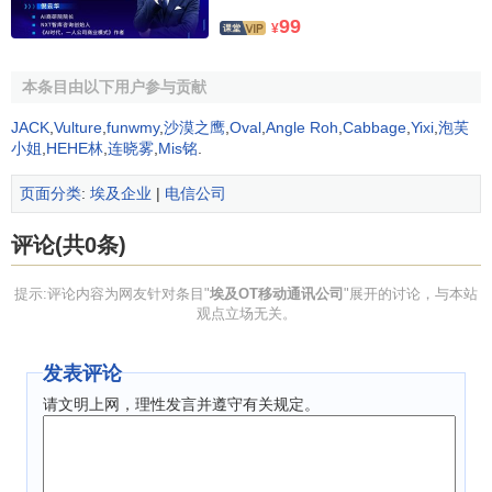
埃及首富Sawiris家族
99
¥
一、坎坷经历
本条目由以下用户参与贡献
Sawiris家族的掌门人，
JACK
,
Vulture
,
funwmy
,
沙漠之鹰
,
Oval
,
Angle Roh
,
Cabbage
,
Yixi
,
泡芙
Onsi Sawiris先生1930年出生
小姐
,
HEHE林
,
连晓雾
,
Mis铭
.
于上埃及的Sohag省，一个普
页面分类
:
埃及企业
|
电信公司
通的科普特（信奉基督教）家
庭中，父亲是律师并拥有一些
Onsi Sawiris家族及三个
评论(共0条)
儿子
土地。身为家中第二个儿子，
父亲希望他能照管土地，于是
提示:评论内容为网友针对条目"
埃及OT移动通讯公司
"展开的讨论，与本站
他进了农业学院学习。但4年
观点立场无关。
学习毕业后，他却对土地毫无兴趣，进入政府机关当个小职
员也不合他的胃口。他决心走自己的路，找了几个合伙人在
发表评论
上埃及开了一个小建筑承包公司。他的建筑承包事业发展得
请文明上网，理性发言并遵守有关规定。
很顺利，不久他的公司总部就进入开罗。由于接连从政府中
得到一些灌溉项目，他的公司继续壮大，但事业顺利发展的
结果却是成为60年代初埃及国有化的目标。公司国有化后，