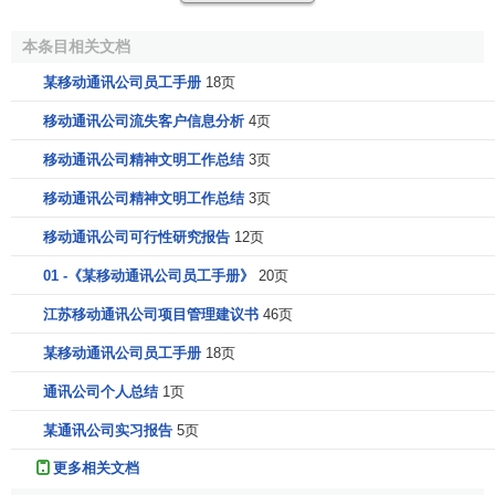
Orascom Telecom战略联盟和记电讯
本条目相关文档
2005年12月22日，Orascom Telecom与
和记黄埔有限公
某移动通讯公司员工手册
18页
司
（简称和黄）达成一项全球性的
战略联盟
，Orascom
Telecom成为和记的股东。
移动通讯公司流失客户信息分析
4页
移动通讯公司精神文明工作总结
3页
协议的内容包括，Orascom Telecom收购和记电讯价值
101亿元
港币
的19.3%股权，相当于每股和记电讯股份11元港
移动通讯公司精神文明工作总结
3页
币。根据协议，Orascom Telecom获得在和黄相应股权的管
移动通讯公司可行性研究报告
12页
理权限，并委任Naguib Sawaris及Aldo Mareuse进入和记电
讯董事会。
01 -《某移动通讯公司员工手册》
20页
江苏移动通讯公司项目管理建议书
46页
Orascom Telecom与和记电讯都是成功的跨国电信运营
商，在很多人口多、电信服务渗透率偏低的国家提供移动电
某移动通讯公司员工手册
18页
信服务。这次
战略联盟
的范围包括Orascom Telecom的巴基
通讯公司个人总结
1页
斯坦和孟家拉及和记电讯的印度和斯里兰卡市场，覆盖人数
约为20亿，截至今年9月底所拥有的移动用户数已经超过4千
某通讯公司实习报告
5页
万。
更多相关文档