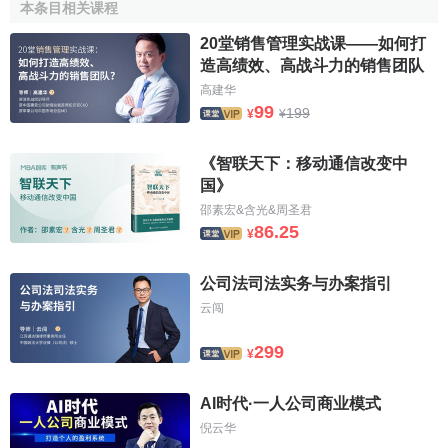
和黄集团董事总经理
霍建宁
表示，和记自2004年10月上
本条目相关课程
市以来，不断在主要的移动通信市场迅速拓展业务范畴，这
20堂销售管理实战课——如何打
次与Orascom Telecom的
战略合作
是公司的一个重要里程
造高绩效、高战斗力的销售团队
碑，两家公司联盟的市场覆盖了全球30%的人口，相信这次
高建华
的合作必将为和黄带来新的发展。
99
199
¥
¥
Orascom Telecom主席兼行政总裁Naguib Sawaris表
《智联天下：移动通信改变中
示，这是我们与和黄及和记电讯携手踏出的重要第一步，我
国》
们一向对进入印度、印尼、越南等高增长的移动通信市场很
邵素宏&含光&周圣君
感兴趣。与和记电讯的联盟，为Orascom Telecom带来了巨
86.25
¥
大的市场协同效应，并且可以降低我们拓展核心市场的网络
成本。相信在未来，和记与Orascom Telecom可以优势互
公司法司法实务与办案指引
补，成为全球移动通信市场的主导者。
云闯
和记电讯
行政总裁
吕博闻表示，我很高兴Orascom
299
¥
Telecom成为我们新的战略股东。除了得到最大股东和黄持续
鼎力支持外，我们也期望与Orascom Telecom紧密合作，继
AI时代·一人公司商业模式
续拓展业务。
倪云华