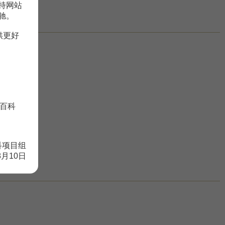
持网站
驰。
供更好
百科
科项目组
8月10日