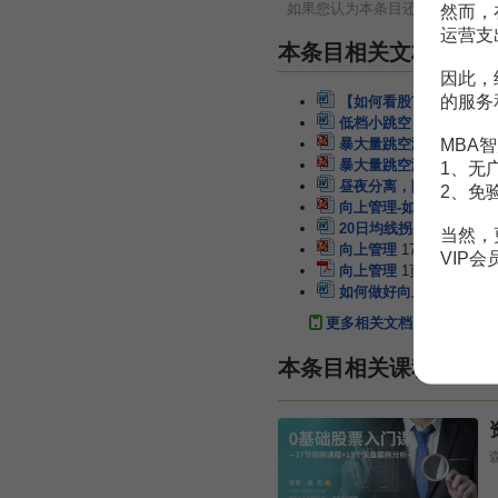
如果您认为本条目还有待完善，
然而，
运营支
本条目相关文档
因此，
的服务
【如何看股市k线图】三
低档小跳空
10页
MBA智
暴大量跳空涨长上影线卖
暴大量跳空涨长上影线卖
1、无
昼夜分离，隔夜跳空与日内
2、免
向上管理-如何向上沟通
20日均线拐头向上才是
当然，
向上管理
17页
VIP
向上管理
1页
如何做好向上管理
4页
更多相关文档
本条目相关课程