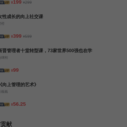
199
299
¥
¥
女性成长的向上社交课
橙橙
399
599
¥
¥
新晋管理者十堂转型课，73家世界500强也在学
杨继刚
99
¥
《向上管理的艺术》
蒋巍巍
56.25
¥
与贡献