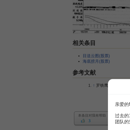
相关条目
目送云图(股票)
海底捞月(股票)
参考文献
↑
罗铁鹰.价量分析 四维
亲爱的
过去的
本条目对我有帮助
3
团队的