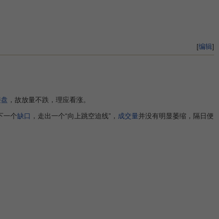
[
编辑
]
接盘
，故放量不跌，理应看涨。
下一个
缺口
，走出一个“向上跳空迫线”，
成交量
并没有明显萎缩，隔日便