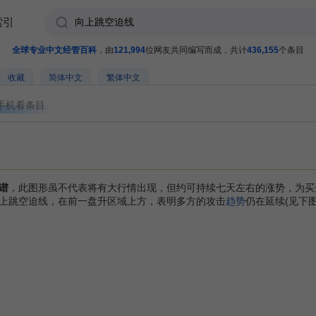
索引
全球专业中文经管百科
，由
121,994
位网友共同编写而成，共计
436,155
个条目
收藏
简体中文
繁体中文
手机看条目
谱
，此图形虽不代表将有大行情出现，但约可持续七天左右的涨势，为买
上跳空迫线，在前一盘升区域上方，表明多方的攻击
趋势
仍在延续(见下图