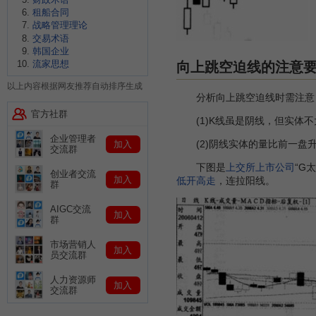
租船合同
战略管理理论
交易术语
韩国企业
向上跳空迫线的注意
流家思想
以上内容根据网友推荐自动排序生成
分析向上跳空迫线时需注意
官方社群
(1)K线虽是阴线，但实体不
企业管理者
(2)阴线实体的量比前一盘升
加入
交流群
下图是
上交所
上市公司
“G
创业者交流
加入
低开高走
，连拉阳线。
群
AIGC交流
加入
群
市场营销人
加入
员交流群
人力资源师
加入
交流群