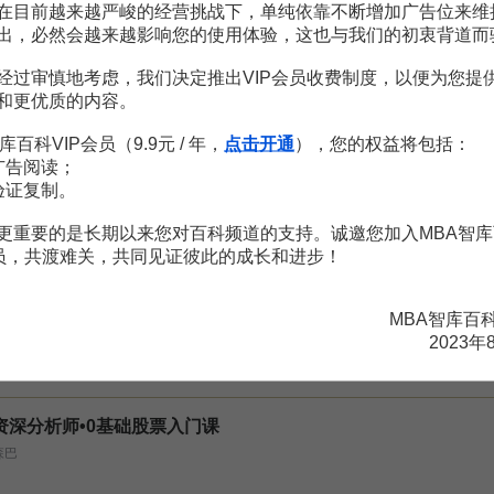
。
需要补充新内容或修改错误内容，请
编辑条目
或
投诉举报
在目前越来越严峻的经营挑战下，单纯依靠不断增加广告位来维
出，必然会越来越影响您的使用体验，这也与我们的初衷背道而
经过审慎地考虑，我们决定推出VIP会员收费制度，以便为您提
和更优质的内容。
种常见跳空k线形态
4页
库百科VIP会员（9.9元 / 年，
点击开通
），您的权益将包括：
出法
23页
出法
23页
广告阅读；
反转选股因子.docx
23页
验证复制。
52页
发动大行情的标志
1页
更重要的是长期以来您对百科频道的支持。诚邀您加入MBA智库
会员，共渡难关，共同见证彼此的成长和进步！
MBA智库百
2023年
资深分析师•0基础股票入门课
森巴