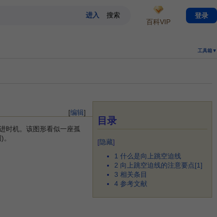
登录
百科VIP
工具箱▼
[
编辑
]
目录
进时机。该图形看似一座孤
)。
[
隐藏
]
1
什么是向上跳空迫线
2
向上跳空迫线的注意要点[1]
3
相关条目
4
参考文献