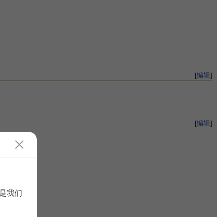
[
编辑
]
[
编辑
]
是我们