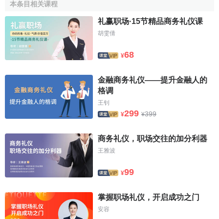
本条目相关课程
礼赢职场·15节精品商务礼仪课
胡雯倩
68
¥
金融商务礼仪——提升金融人的
格调
王钊
299
399
¥
¥
商务礼仪，职场交往的加分利器
王雅波
99
¥
掌握职场礼仪，开启成功之门
安容