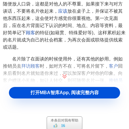
随便放人口袋，这都是对他人的不尊重。如果接下来与对方
谈话，不要将名片收起来，
应该
放在桌子上，并保证不被其
他东西压起来，这会使对方感觉你很重视他。第一次见面
后，应在名片背面记下认识的时间、地点、内容等资料，最
好简单记下
顾客
的特征(如籍贯、特殊爱好等)。这样累积起来
的名片就成为自己的社会档案，为再次会面或联络提供线索
或话题。
名片除了在面谈的时候使用外，还有其他的妙用。例如
推销员去
拜访顾客
时，如对方不在，可将名片留下，
客户
回
来后看到名片就知道你来过，可以加深客户对你的印象。向
客户赠送小礼物，如让人转交，则可随带名片一张。
推销员
还可以抓住某些
潜在客户
聚会的时机大规模派发名片。
打开MBA智库App, 阅读完整内容
本条目对我有帮助
16