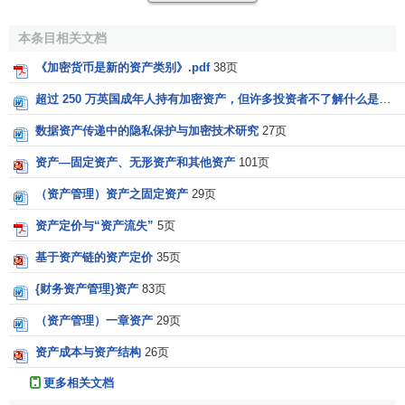
加密资产交易完成模式是：一旦单个交易结束，电子钱
本条目相关文档
包软件发送有关各方的信息、分配的电子钱包地址、日期和
《加密货币是新的资产类别》.pdf
38页
时间戳以及发送方可能包含的各种其他消息。网络上的每个
节点随后收集所有这些信息，然后将其缩减为另一个字母字
超过 250 万英国成年人持有加密资产，但许多投资者不了解什么是加密资产.docx
符串这使得信息能够被压缩，并进一步减少到一个更小的、
数据资产传递中的隐私保护与加密技术研究
27页
可管理的数据块中。这串字符被称为“散列”，它作为加密过程
中的附加层，用于保护事务的安全。然而不论是多大的文
资产—固定资产、无形资产和其他资产
101页
本，都会被压缩到64个字符，产生一个新的哈希代码，并且
（资产管理）资产之固定资产
29页
改变哈希函数结构。由此，借助于哈希函数的特性，交易记
资产定价与“资产流失”
5页
录不会被篡改，除非通过更改区块链的底层协议产生硬叉。
基于资产链的资产定价
35页
(3)价值波动大
{财务资产管理}资产
83页
加密资产的财产价值是人们基于共识而日益增加的使用
（资产管理）一章资产
29页
量所赋予的。由于加密资产本身在支付方式上极大的优势，
再加上开发人员所营造的噱头，加密资产的价值动荡十分严
资产成本与资产结构
26页
重，远高于各国法定货币的价值波动。
更多相关文档