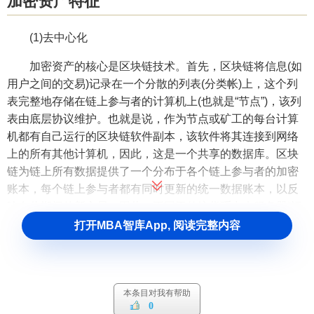
加密资产特征
(1)去中心化
加密资产的核心是区块链技术。首先，区块链将信息(如
用户之间的交易)记录在一个分散的列表(分类帐)上，这个列
表完整地存储在链上参与者的计算机上(也就是“节点”)，该列
表由底层协议维护。也就是说，作为节点或矿工的每台计算
机都有自己运行的区块链软件副本，该软件将其连接到网络
上的所有其他计算机，因此，这是一个共享的数据库。区块
链为链上所有数据提供了一个分布于各个链上参与者的加密
账本，每个链上参与者都有同时更新的统一数据账本，以反
映在此期间的新交易。因此，不同于传统货币中央服务器“记
账”模式，分类账不会掌握在一个中央实体手中，而是同时存
打开MBA智库App, 阅读完整内容
放在多个计算机并向公众公布。因此，它不受任何单一个体
控制，也不需要中间机构的维护和运转，任何人都可以下载
使用该开源软件，故“去中心化”是加密资产旗帜鲜明的特征。
本条目对我有帮助
(2)不可篡改性
0