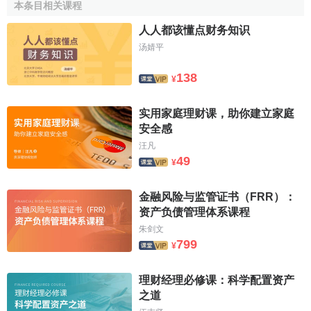
3.加密资产与数字货币的区别
本条目相关课程
人人都该懂点财务知识
(1)发行主体不同
汤婧平
加密资产是由私人主体发行，这种私人主体实际是指在
138
¥
区块链技术下参与挖矿的每一个个体，因此加密资产以技术
信任背书。而法定数字货币由央行发行，因此保持了法定货
实用家庭理财课，助你建立家庭
币发行中心化的特点，故法定数字货币以国家信任背书。
安全感
汪凡
(2)法律地位不同
49
¥
加密资产不是法定货币，不具有货币的法律地位，实务
金融风险与监管证书（FRR）：
中通常按照普通财产规则处理，不具有法偿性。法定数字货
资产负债管理体系课程
币是是法定货币的另一种表现形式，具有同法定货币一样的
朱剑文
法律地位，具有无限法偿性，任何人不得拒绝接受。
799
¥
(3)价值波动不同
理财经理必修课：科学配置资产
加密资产受市场供需影响价值波动较大。而法定数字货
之道
币是央行发行的电子货币，用于替代现金进行便捷的电子支