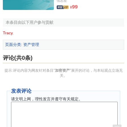
伍志坚
付结算无需单独计价，而是采用既有法定货币的计价单位。
99
¥
基于央行与国家之间成熟的货币政策，因此价值较为稳定。
本条目由以下用户参与贡献
加密资产的管理
Tracy
.
合格的加密资产的二级资管基金一般有如下要求：
页面分类
:
资产管理
1）需要合格投资人审核，不仅要做KYC和AML,还要筛
评论(共0条)
选出有资金实力和高风险承受能力和意愿的合格投资人；
2）有最小投资额度，一般1万到10万美元起；如果对机
提示:评论内容为网友针对条目"
加密资产
"展开的讨论，与本站观点立场无
关。
构投资人最小投资额度更高；
3）有1年以内的锁定期和赎回约定，投资标的一般流动
发表评论
性较好；
请文明上网，理性发言并遵守有关规定。
4）有指定有牌照的加密资产托管机构，保证资产的安
全；目前加密市场上通用的加密资产托管是BitGo,Coinbase
和Fidelity Digital Asset Service.