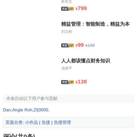
朱剑文
799
¥
精益管理：智能制造，精益为本
刘文彬
99
198
¥
¥
人人都该懂点财务知识
汤婧平
138
¥
本条目由以下用户参与贡献
Dan
,
Angle Roh
,
Zfj3000
.
页面分类
:
小作品
|
负债
|
负债管理
评论(共0条)