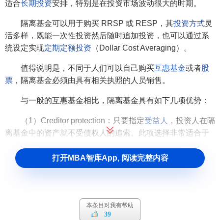
适合
长期投资
安排，特别是在投资市场波动很大的时期。
隔离基金可以用于购买 RRSP 或 RESP，其
投资方式
灵
活多样，既能一次性投资然后随时追加投资，也可以通过系
统设定实现
定期定额投资
（Dollar Cost Averaging）。
值得说明是，不同于人们可以自己购买
互惠基金
或者
股
票
，隔离基金必须由具有相关执照的人员销售。
与一般的互惠基金相比，隔离基金具有如下几项优势：
（1）Creditor protection：只要指定
受益人
，投资人在隔
离基金中的资产就不受债权人的追索。此项选择非常适合于
那些自己做生意的投资者，或自雇人士。
打开MBA智库App, 阅读完整内容
（2）Powerful guarantees：不论市场如何变化，如基金
拥有人在
合同
期间内去世，投资者在隔离基金中的投资本金
可得到合同规定的保障。通常为100％的本金。
本条目对我有帮助
（3）Freedom from probate fees：隔离基金合同的受益
39