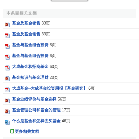
人可直接获得该项资产，可免去遗产继承过程中的法律费用
等。
本条目相关文档
（4）Lock-in the growth of your investment：在
税收
方
基金及基金销售
33页
面，隔离基金亦较普通的
互惠基金
具有优势。
基金及基金销售
33页
隔离基金有利于投资者管理风险
基金与基金组合投资
6页
基金与基金组合投资
6页
一般来说，隔离基金适合于
长期投资者
。投资者一次性
大成基金和招商基金
60页
向保险公司支付一定的金额，保险公司则将其存入隔离基金
账户，投资期在10年或更长。隔离基金最突出的特点就是提
基金知识与基金理财
20页
供本金保证，基金购买人在期满或期满前死亡的条件下，都
大成基金--大成基金投资周报【基金研究】
6页
可以获得最低的本金保证，不同的保险公司将保证比例定为
75％（Basic Guarantee）或100% (Enhanced Guarantee
基金业绩评价与基金选择
56页
benefit)。例如，甲购买10万加元的隔离基金，投资期为10
基金管理公司和基金的管理
17页
年，保险公司提供的本金保证比例为100％。如果10年后，
什么是基金和怎样去买基金
46页
由于
资本市场
不景气，
基金账户
的实际价值只有6万加元，保
险公司支付甲的金额将为10万加元。如果10年后，由于
投资
更多相关文档
收益
稳定，基金账户的实际价值是15万加元，保险公司支付