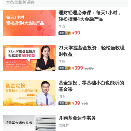
本条目相关课程
甲的金额为15万加元。同样，在甲死亡的条件下，保险公司
理财经理必修课：每天1小时，
支付的金额也是如此计算。
轻松搞懂4大金融产品
同时，保险公司赋予投资者权力，可以在约定的时间进
李垚
99
行自动设定保证的本金金额以锁定
投资收益
。投资者每十年
¥
可以有一次自动重新设定本金的权利，直到69岁。如果投资
者在十年内持续在帐户内存入资金，从第一笔存入款到十年
21天掌握基金投资，轻松坐收理
财收益
起可以每年一次重新设定本金以保持利润，直到69岁。可
李颖
见，通过提供本金保证，保险公司承担了
投资亏损
的风险，
399
680
¥
¥
这对于投资者管理风险来说具有极大的意义。
除了上述优点外，隔离基金还具有一般投资型金融产品
基金定投，零基础小白也能听的
不能比拟的其他长处。
基金课
周勇
首先，隔离基金可以避免遗嘱检验，是一种比较好的遗
39
69
¥
¥
产转移方法。由于隔离基金是一种保险产品，当投资者死亡
时，
基金账户
的金额作为保险金直接支付给受益人。因而，
并购基金运作实务
这笔保险金不是遗产，不需要遗嘱检验，避免了其中可能发
尤挺辉
生的各项费用，也禁止了其他利益人对保险金的请求权。