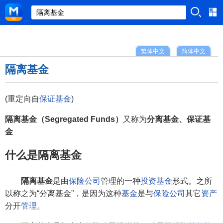
繁体中文
简体中文
隔离基金
(重定向自
保证基金
)
隔离基金（Segregated Funds）
又称为
分离基金、保证基
金
什么是隔离基金
隔离基金
是由
保险公司
管理的一种
投资基金
形式。之所
以称之为“分离基金”，是因为这种
基金
是与
保险公司
其它
资产
分开
管理
。