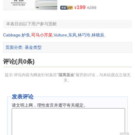
199
299
¥
¥
其次，隔离基金内的财产不受债权人追索。当隔离基金
的投资者死亡时，保险公司会在6到10个工作日内将死亡保险
本条目由以下用户参与贡献
金支付给受益人，而所有债权人无权请求以保险金偿债(两类
债权人除外：加拿大税务部门和配偶)。
Cabbage
,
鲈鱼
,
司马小芹菜
,
Vulture
,
东风
,
林巧玲
,
林晓辰
.
以一个简单的例子进行说明，甲购买了同样价值的隔离
页面分类
:
基金类型
基金和
共同基金
，当甲死亡时，两者价值都是15万加元。
共
评论(共0条)
同基金
以遗产的形式留给受益人，需要支付15万加元×1.5％
＝2250加元的遗嘱执行费，15万加元×1.5％＝2250加元的遗
提示:评论内容为网友针对条目"
隔离基金
"展开的讨论，与本站观点立场无
嘱检验费，15万加元×1.5％＝2250加元的法律费用，15万加
关。
元×1％＝1500加元的会计师咨询费用，共计8250加元。隔离
基金以保险金的形式直接支付给受益人，没有这些中间环
发表评论
节，因此节省了8250加元。
请文明上网，理性发言并遵守有关规定。
隔离基金既规避了
投资风险
，又分享了
投资收益
；既有
期满保证，又有死亡保证；既可以
避税
，又可以躲避债权人
追索。因此，隔离基金受到了投资者的青睐，一般被用做长
期的
投资理财
安排，或为养老准备资金，或为后代准备遗