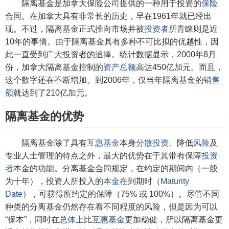
隔离基金是加拿大保险公司提供的一种用于投资的
保险
合同
。在加拿大具有非常长的历史，早在1961年就已经出
现。不过，隔离基金正式推向市场并被
投资者
所青睐则是近
10年的事情。由于隔离基金具有多种不可比拟的优越性，因
此一直受到广大投资者的追捧。统计数据显示，2000年8月
份，加拿大隔离基金控制的
资产总额
高达450亿加元。而且，
这个数字还在不断增加。到2006年，仅当年隔离基金的
销售
额
就达到了210亿加元。
隔离基金的优势
隔离基金除了具有
互惠基金
本身
分散投资
、降低
风险
及
专业人士管理的特点之外，最大的优势在于其带有保障
投资
者
本金的功能。分离基金合同规定，在约定的期间内（一般
为十年），投资人所投入的
本金
在到期时（
Maturity
Date
），可获得所约定的保障（75% 或 100%）。尽管不同
种类的分离基金仍然存在看不同程度的风险，但是因为可以
“保本”，同时在
总体
上比
互惠基金
更加稳健，所以隔离基金更