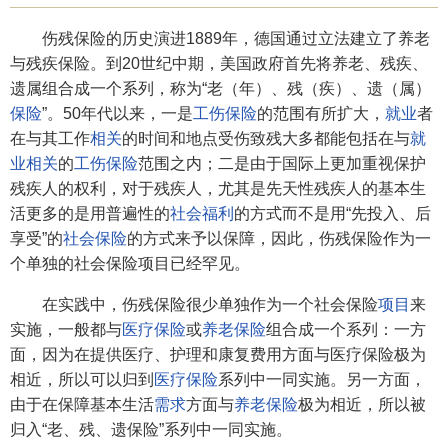
伤残保险的历史演进1889年，德国通过立法建立了养老
与残疾保险。到20世纪中期，美国政府首先将养老、残疾、
遗属组合成一个系列，称为“老（年）、残（疾）、遗（属）
保险
”。50年代以来，一是
工伤保险
的范围有所扩大，
就业
者
在与其工作
相关
的时间和地点受伤致残大多都能包括在与
就
业
相关
的
工伤保险
范围之内；二是由于国际上更加重视保护
残疾人的权利，对于残疾人，尤其是先天性残疾人的基本生
活更多的是用普遍性的
社会福利
的方式而不是用“先投入、后
享受”的
社会保险
的方式来予以保障，因此，伤残保险作为一
个单独的社会保险项目已经罕见。
在实践中，伤残保险很少单独作为一个社会保险
项目
来
实施，一般都与
医疗保险
或
养老保险
组合成一个系列：一方
面，因为在提供医疗、护理和康复费用方面与医疗保险极为
相近，所以可以归到
医疗保险
系列中一同实施。另一方面，
由于在保障基本生活
需求
方面与
养老保险
极为相近，所以被
归入“老、残、遗保险”系列中一同实施。