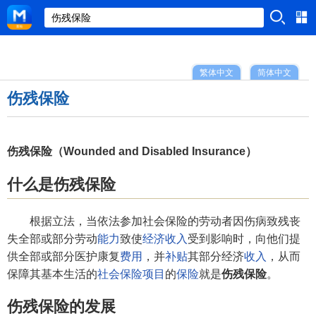
繁体中文
简体中文
伤残保险
伤残保险（Wounded and Disabled Insurance）
什么是伤残保险
根据立法，当依法参加社会保险的劳动者因伤病致残丧
失全部或部分劳动
能力
致使
经济
收入
受到影响时，向他们提
供全部或部分医护康复
费用
，并
补贴
其部分经济
收入
，从而
保障其基本生活的
社会保险
项目
的
保险
就是
伤残保险
。
伤残保险的发展