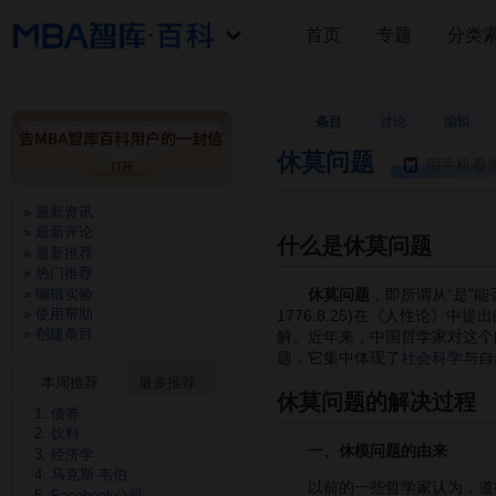
首页
专题
分类
条目
讨论
编辑
休莫问题
用手机看
最新资讯
最新评论
什么是休莫问题
最新推荐
热门推荐
编辑实验
休莫问题
，即所谓从“是”能
使用帮助
1776.8.25)在《人性论
创建条目
解。近年来，中国哲学家对这个
题，它集中体现了
社会科学
与自
本周推荐
最多推荐
休莫问题的解决过程
债券
饮料
一、休模问题的由来
经济学
马克斯·韦伯
以前的一些哲学家认为，道德
Facebook公司