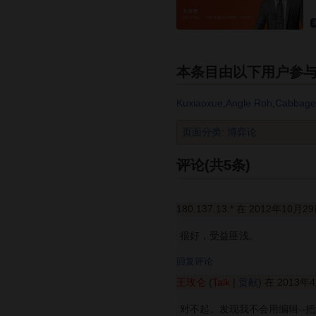
本条目由以下用户参
Kuxiaoxue
,
Angle Roh
,
Cabbage
页面分类
:
博弈论
评论(共5条)
180.137.13.* 在 2012年10月2
很好，受益匪浅。
回复评论
王玫仑
(
Talk
|
贡献
) 在 2013年
对不起。发现我不会用编辑--