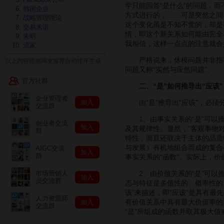
学只能回答“是什么”的问题，
韩国企业
方式进行的，……可是突然之间，
战略管理理论
这个变化虽是不知不觉的，却是
交易术语
情，即这个新关系如何能由完全
朱明
我相信，这样一点点的注意就会
流家
严格说来，休模问题并非指事实
以上内容根据网友推荐自动排序生成
问题又称“实然与应然问题”。
官方社群
二、“是”如何推导出“应该”
企业管理者
加入
由“是”推导出“应该”，必须
交流群
1、由事实关系的“是”可以推导
创业者交流
加入
及其规律性。显然，“客观事物
群
特性，而且还取决于主体的品质
与发展）有机地组合而成的复合
AIGC交流
加入
群
事实关系的“函数”。实际上，
2、由价值关系的“是”可以推
市场营销人
加入
员交流群
态与特征是多值性的、概率性的
该”来描述，即“应该”是具有
人力资源师
有价值关系中具有最大价值率的
加入
交流群
“是”所组成的函数并取其极大值