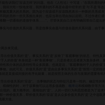
而不能告诉我们“应该怎样”的问题。他在《人性论》中写道：“在我所遇到
我却大吃一惊地发现，我所遇到的不再是命题中经常的‘是’与‘不是’等连
有极其重大的关系的。因为这个应该或不应该既然表示一种新的关系或肯
不同的另外一些关系推出来的，也应当举出理由加以说明。不过作者们通
推翻一切通俗的道德学体系……”。尽管休莫自己没有明确回答自己提出的问
与价值的关系问题，而是指事实命题与价值命题的关系问题，由于事实命题一
分两步来完成。
出价值关系的“是”。事实关系的“是”反映了“客观事物”的状态、特性及
对于人的价值”本身就是一种“客观事物”，只是前者比后者更为复杂多样、
特性和介体的品质特性等众多因素。也就是说，“客观事物对于人的价值”
事物。由此可见，价值关系的“是”是由众多事实关系的“是”按照一定的
价值就是直接或间接的有序化能量，就是按照主体的生存与发展的需要有机
导出价值关系的“应该”。 当事物的状态与特征只是单一性的、确定性的
、模糊性的时，对于该事物可以运用多值函数、
概率论
和模糊数学等方法
最先出现的、最大概率的、最相似的“是”。人的一切行为和思想都是为了追
那一种价值关系，即价值关系的“应该”是从众多价值关系的“是”之中选取
或最大值。