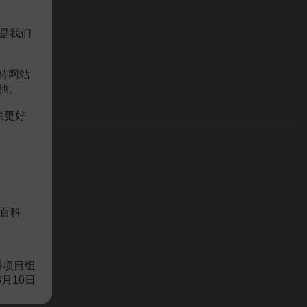
是我们
持网站
驰。
供更好
百科
科项目组
8月10日