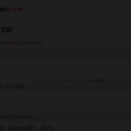
199
¥
与贡献
,
Yixi
,
王玫仑
,
Dan
,
林巧玲
.
提示:评论内容为网友针对条目"
休莫问题
"展开的讨论，
9日 18:04 发表
4月26日 04:28 发表
把第一条编辑给误删了、请恢复。