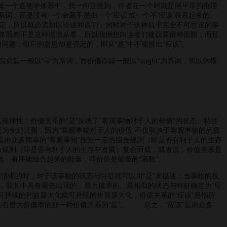
的每一个道德学体系中，我一向注意到，作者在一个时期是照平常的推理
系词，而是没有一个命题不是由一个‘应该’或一个不‘应该’联系起来的。
定，所以就必需加以论述和说明；同时对于这种似乎完全不可思议的事
常既然不是这样谨慎从事，所以我倒想向读者们建议要留神提防；而且
题，但它的意思却是否定的，即从“是”中不能推出“应该”。
般以“is”为系词，而价值命题一般以“ought”为系词，所以休模
其规律性；价值关系的“是”反映了“客观事物对于人的价值”的状态、特性
更为变幻莫测，因为“客观事物对于人的价值”不仅取决于客观事物的品质
是由众多简单的“客观事物”按照一定的组合规则（即是否有利于人的生存
组合规则（即是否有利于人的生存与发展）复合而成，或者说，价值关系是
地、有序地组合起来的能量，即价值是能量的“函数”。
和清晰的时，对于该事物的状态与特征就可以用“是”来描述；当事物的状
，取其中具有最先出现的、最大概率的、最相似的状态与特征确定为“应
求可持续的利益最大化或可持续的价值最大化，价值关系的“应该”是指所
具有最大价值率的那一种价值关系的“是”。 总之，“应该”是由众多