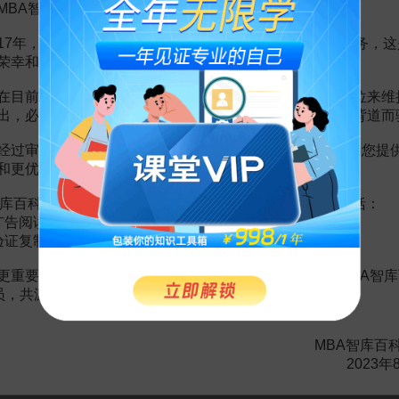
MBA智库百科用户：
17年，百科频道一直以免费公益的形式为大家提供知识服务，这
赏
荣幸和骄傲。
MBA智库APP
在目前越来越严峻的经营挑战下，单纯依靠不断增加广告位来维
。
需要补充新内容或修改错误内容，请
编辑条目
或
投诉举报
出，必然会越来越影响您的使用体验，这也与我们的初衷背道而
经过审慎地考虑，我们决定推出VIP会员收费制度，以便为您提
和更优质的内容。
2页
库百科VIP会员（9.9元 / 年，
点击开通
），您的权益将包括：
广告阅读；
验证复制。
更重要的是长期以来您对百科频道的支持。诚邀您加入MBA智库
会员，共渡难关，共同见证彼此的成长和进步！
MBA智库百
2023年