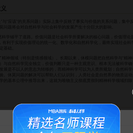
意义
与“应该”的关系问题）实际上集中反映了事实与价值的关系问题，集中
莫问题将会对自然科学与社会科学的发展产生十分巨大的影响。
学铺平了道路。价值问题是社会科学所要解决的核心问题，价值理论是
值，有利于实现价值理论的统一化、数学化和自然科学化，最终实现社会
定基础。
了精神领域（特别是情感领域）。长期以来，休模问题把自然科学与“精神
）与自然科学完全独立，价值判断只是一种主观意识、根本无法被科学确
发展是不以人的意志为转移的，而精神科学可以为人类所规划；自然科学
验。休莫问题的解决可以帮助人们认识到，人类社会是自然界的物质运动
学的基本公理中推导出来，这就为唯物主义彻底贯彻到精神科学领域扫除
国科学技术出版社.1998年
告MBA智库百科用户的一封信
南人民出版社.2001年