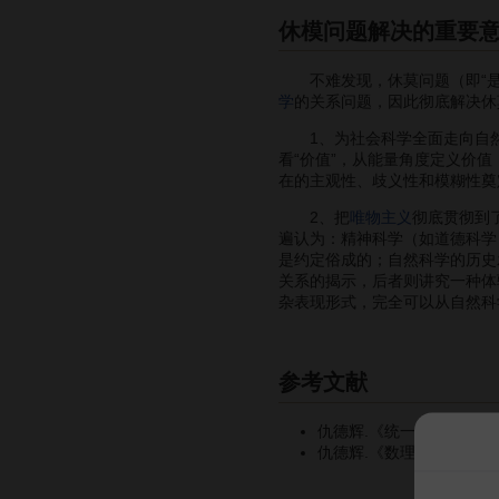
休模问题解决的重要
不难发现，休莫问题（即“是”
学
的关系问题，因此彻底解决休
1、为社会科学全面走向自然科
看“价值”，从能量角度定义价
在的主观性、歧义性和模糊性奠
2、把
唯物主义
彻底贯彻到
遍认为：精神科学（如道德科学
是约定俗成的；自然科学的历史
关系的揭示，后者则讲究一种体
杂表现形式，完全可以从自然科
参考文献
仇德辉.《统一价值论》.中
仇德辉.《数理情感学》.湖