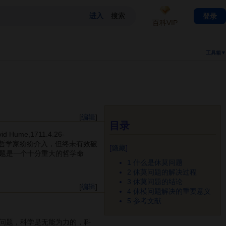
登录
百科VIP
工具箱▼
[
编辑
]
目录
vid Hume,1711.4.26-
名哲学家纷纷介入，但终未有效破
[
隐藏
]
题是一个十分重大的哲学命
1
什么是休莫问题
2
休莫问题的解决过程
3
休莫问题的结论
[
编辑
]
4
休模问题解决的重要意义
5
参考文献
问题，科学是无能为力的，科