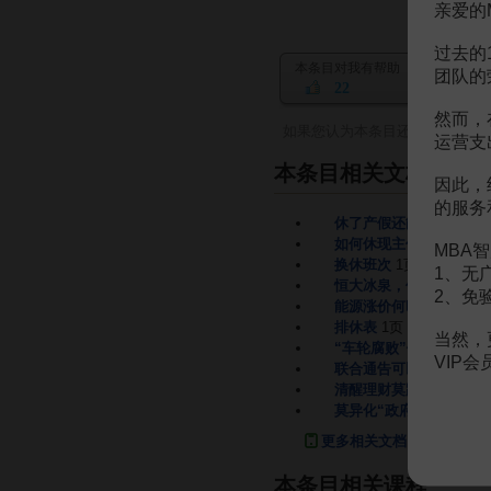
亲爱的
过去的
本条目对我有帮助
团队的
22
然而，
如果您认为本条目还有待完善，
运营支
本条目相关文档
因此，
的服务
休了产假还能休年假吗
如何休现主休性教育
1页
MBA智
换休班次
1页
1、无
恒大冰泉，休矣！
4页
2、免
能源涨价何时休
4页
排休表
1页
当然，
“车轮腐败”何时休
1页
VIP
联合通告可以休矣
2页
清醒理财莫跟风
1页
莫异化“政府理财”
1页
更多相关文档
本条目相关课程