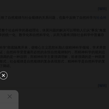
[
编辑
]
反映了自然规律与社会规律的关系问题，也集中反映了自然科学与
社会科
整个社会科学的基础理论，休莫问题的解决可以帮助人们从“事实”角度
科学的统一化、数学化和自然科学化，从而为最终消除社会科学中普遍存
科学”彻底隔离开来，使唯心主义思想长期占据精神科学领域，学术界普
证；自然科学受普遍而必然的永恒自然规律制约，而精神科学的规则总
强调的是一种说明，而精神科学主要强调理解，前者强调的是一种因果
形式，社会规律是自然规律的复杂表现形式，精神科学是自然科学的复
了障碍。
[
编辑
]