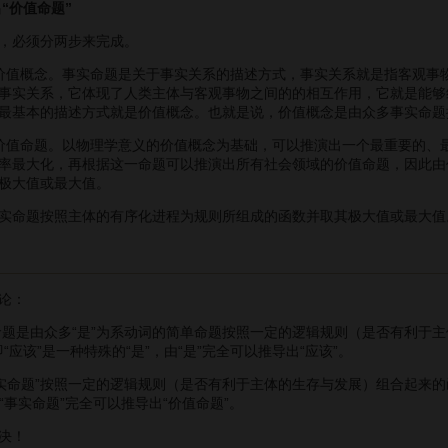
“价值命题”
，必须分两步来完成。
值概念。事实命题是关于事实关系的描述方式，事实关系就是指客观事物
事实关系，它体现了人类主体与客观事物之间的的相互作用，它就是能够
最基本的描述方式就是价值概念。也就是说，价值概念是由众多事实命题按
值命题。以物理学意义的价值概念为基础，可以推演出一个最重要的、最
率最大化，再根据这一命题可以推演出所有社会领域的价值命题，因此由
极大值或最大值。
命题按照主体的有序化进程为规则所组成的函数并取其极大值或最大值
论：
题是由众多“是”为系动词的简单命题按照一定的逻辑规则（是否有利于
即“应该”是一种特殊的“是”，由“是”完全可以推导出“应该”。
实命题”按照一定的逻辑规则（是否有利于主体的生存与发展）组合起来的
“事实命题”完全可以推导出“价值命题”。
决！