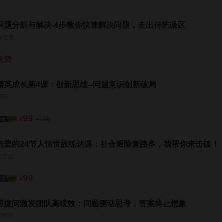
问题分析与解决-4步教你快速解决问题，走出传统误区
徐佳伟
免费
精英成长第4课：创新思维--问题意识创新破局
邹亮
99
199
¥
¥
老梁的24节人情世故练达课：社会艰险套路多，我帮你来击破！
梁宏达
99
¥
用提问激发团队高绩效：问题驱动思考，答案终止想象
关苏哲