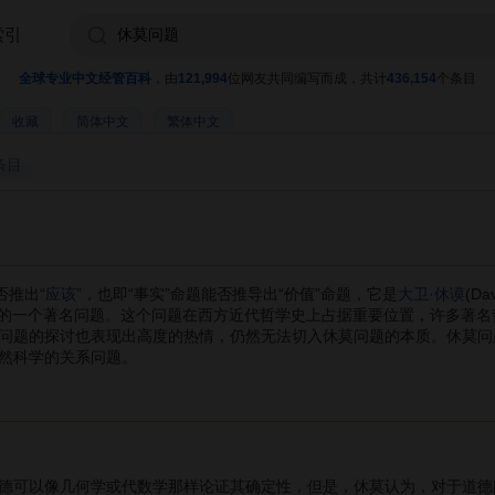
索引
全球专业中文经管百科
，由
121,994
位网友共同编写而成，共计
436,154
个条目
收藏
简体中文
繁体中文
条目
否推出“
应该
”，也即“事实”命题能否推导出“价值”命题，它是
大卫·休谟
(Da
》中提出的一个著名问题。这个问题在西方近代哲学史上占据重要位置，许多著
问题的探讨也表现出高度的热情，仍然无法切入休莫问题的本质。休莫问
然科学的关系问题。
可以像几何学或代数学那样论证其确定性，但是，休莫认为，对于道德