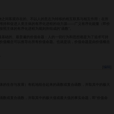
之间客观存在的、不以人的意志为转移的相互联系与相互作用；在所
维持和促进人类主体的有序化进程的动力源——广义有序化能量（即价
照主体的有序化进程为规则所组成的“函数”。
基础的、最普遍的价值命题：人的一切行为和思想都是为了追求可持
价值概念可以推导出所有价值命题。也就是说，价值命题是由价值概念
。
[
编辑
]
主体的生存与发展）有机地组合起来的函数或复合函数，并取其中的极大
函数或复合函数，并取其中的极大值或最大值的事实命题，即“价值命