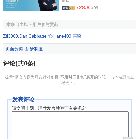
谢瑞宝
28.8
99
¥
¥
本条目由以下用户参与贡献
Zfj3000
,
Dan
,
Cabbage
,
Yixi
,
jane409
,
寒曦
.
页面分类
:
薪酬制度
评论(共0条)
提示:评论内容为网友针对条目"
不定时工作制
"展开的讨论，与本站观点立
场无关。
发表评论
请文明上网，理性发言并遵守有关规定。