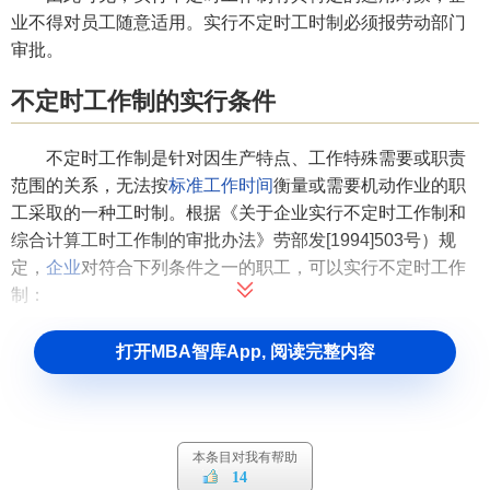
业不得对员工随意适用。实行不定时工时制必须报劳动部门
审批。
不定时工作制的实行条件
不定时工作制是针对因生产特点、工作特殊需要或职责
范围的关系，无法按
标准工作时间
衡量或需要机动作业的职
工采取的一种工时制。根据《关于企业实行不定时工作制和
综合计算工时工作制的审批办法》劳部发[1994]503号）规
定，
企业
对符合下列条件之一的职工，可以实行不定时工作
制：
1、
企业中的高级管理人员、外勤人员、推销人员、部分
打开MBA智库App, 阅读完整内容
值班人员和其他因工作无法按标准工作时间衡量的。
2、
企业中的长途运输人员、出租汽车司机和铁路、港
口、仓库的部分半年人员以及因工作性质特殊，需要机动作
本条目对我有帮助
业的职工。
14