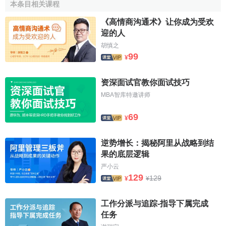
本条目相关课程
《高情商沟通术》让你成为受欢
迎的人
胡慎之
99
¥
资深面试官教你面试技巧
MBA智库特邀讲师
69
¥
逆势增长：揭秘阿里从战略到结
果的底层逻辑
严小云
129
129
¥
¥
工作分派与追踪-指导下属完成
任务