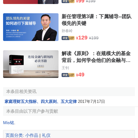
99
199
¥
¥
新任管理第3课：下属辅导--团队
领先的关键
孙春岭
129
199
¥
¥
解读《原则》：在规模大的基金
背后，如何学会他们的金融与人
生哲学？
王钊
49
¥
本条目相关资讯
家庭理财五大指标、四大原则、五大定律
2017年7月17日
本条目由以下用户参与贡献
Mis铭
.
页面分类
:
小作品
|
礼仪