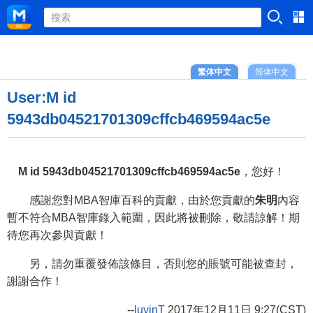
繁体中文
简体中文
User:M id
5943db04521701309cffcb469594ac5e
M id 5943db04521701309cffcb469594ac5e
，您好！
感謝您對MBA智庫百科的貢獻，由於您貢獻的
朱明
內容
暫不符合MBA智庫錄入範圍，因此將被刪除，敬請諒解！期
待您再次參與貢獻！
另，請勿重覆發佈該條目，否則您的賬號可能被查封，
謝謝合作！
--
luyinT
2017年12月11日 9:27(CST)