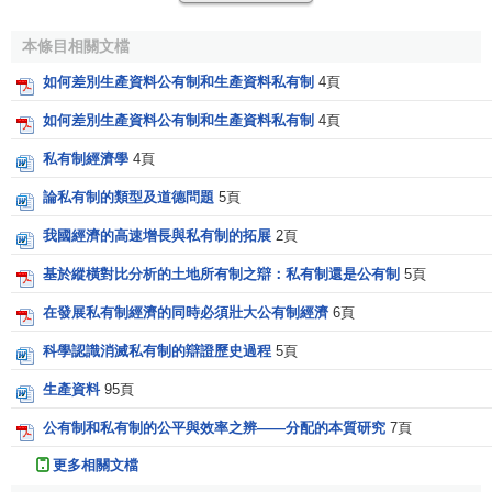
本條目相關文檔
如何差別生產資料公有制和生產資料私有制
4頁
如何差別生產資料公有制和生產資料私有制
4頁
私有制經濟學
4頁
論私有制的類型及道德問題
5頁
我國經濟的高速增長與私有制的拓展
2頁
基於縱橫對比分析的土地所有制之辯：私有制還是公有制
5頁
在發展私有制經濟的同時必須壯大公有制經濟
6頁
科學認識消滅私有制的辯證歷史過程
5頁
生產資料
95頁
公有制和私有制的公平與效率之辨——分配的本質研究
7頁
更多相關文檔