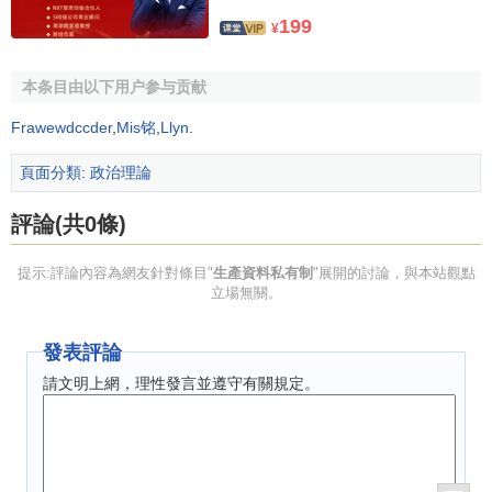
199
¥
本条目由以下用户参与贡献
Frawewdccder
,
Mis铭
,
Llyn
.
頁面分類
:
政治理論
評論(共0條)
提示:評論內容為網友針對條目"
生產資料私有制
"展開的討論，與本站觀點
立場無關。
發表評論
請文明上網，理性發言並遵守有關規定。