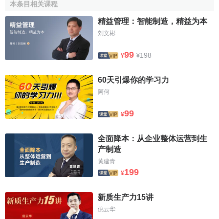
本条目相关课程
精益管理：智能制造，精益为本
刘文彬
99
198
¥
¥
60天引爆你的学习力
阿何
99
¥
全面降本：从企业整体运营到生
产制造
黄建青
199
¥
新质生产力15讲
倪云华