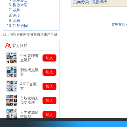
页面分类
:
消息模板
财政术语
权利
朱明
流家
智库首页
租船合同
以上内容根据网友推荐自动排序生成
官方社群
企业管理者
加入
交流群
创业者交流
加入
群
AIGC交流
加入
群
市场营销人
加入
员交流群
人力资源师
加入
交流群