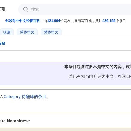
索引
全球专业中文经管百科
，由
121,994
位网友共同编写而成，共计
436,155
个条目
收藏
简体中文
繁体中文
se
本条目包含过多不是中文的内容，欢
若已有相当内容译为中文，可迳自
入
Category:待翻译的条目
。
ate:Notchinese