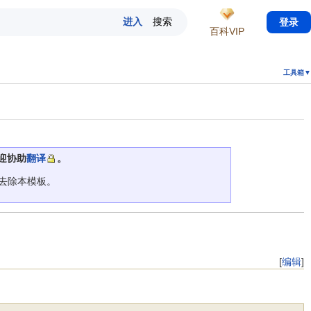
登录
百科VIP
工具箱▼
迎协助
翻译
。
去除本模板。
[
编辑
]